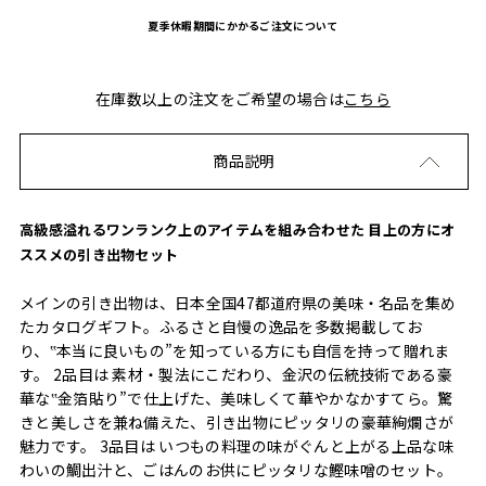
夏季休暇期間にかかるご注文について
在庫数以上の注文をご希望の場合は
こちら
商品説明
高級感溢れるワンランク上のアイテムを組み合わせた 目上の方にオ
ススメの引き出物セット
メインの引き出物は、日本全国47都道府県の美味・名品を集め
たカタログギフト。ふるさと自慢の逸品を多数掲載してお
り、‟本当に良いもの”を知っている方にも自信を持って贈れま
す。 2品目は 素材・製法にこだわり、金沢の伝統技術である豪
華な‟金箔貼り”で仕上げた、美味しくて華やかなかすてら。驚
きと美しさを兼ね備えた、引き出物にピッタリの豪華絢爛さが
魅力です。 3品目は いつもの料理の味がぐんと上がる上品な味
わいの鯛出汁と、ごはんのお供にピッタリな鰹味噌のセット。