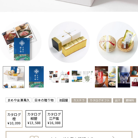
まめや金澤萬久
日本の贈り物
池田屋
カステラ
カタログギフト
出汁
調味料
カタログ
カタログ
カタログ
紺碧
江戸紫
橙
¥13,588
¥16,088
¥10,099