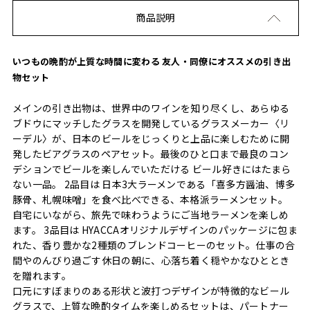
商品説明
いつもの晩酌が上質な時間に変わる 友人・同僚にオススメの引き出
物セット
メインの引き出物は、世界中のワインを知り尽くし、あらゆる
ブドウにマッチしたグラスを開発しているグラスメーカー〈リ
ーデル〉が、日本のビールをじっくりと上品に楽しむために開
発したビアグラスのペアセット。最後のひと口まで最良のコン
デションでビールを楽しんでいただける ビール好きにはたまら
ない一品。 2品目は 日本3大ラーメンである「喜多方醤油、博多
豚骨、札幌味噌」を食べ比べできる、本格派ラーメンセット。
自宅にいながら、旅先で味わうようにご当地ラーメンを楽しめ
ます。 3品目は HYACCAオリジナルデザインのパッケージに包ま
れた、香り豊かな2種類のブレンドコーヒーのセット。仕事の合
間やのんびり過ごす休日の朝に、心落ち着く穏やかなひととき
を贈れます。
口元にすぼまりのある形状と波打つデザインが特徴的なビール
グラスで、上質な晩酌タイムを楽しめるセットは、パートナー