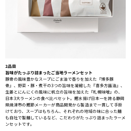
2品目
旨味がたっぷり詰まったご当地ラーメンセット
豚骨の風味豊かなスープにごま油で香りを加えた『博多豚
骨』、野菜・豚・煮干の3つの旨味を凝縮した『喜多方醤油』、
生姜とにんにくの風味に帆立の旨味を加えた『札幌味噌』の、
日本3大ラーメンの食べ比べセット。鰹水揚げ日本一を誇る静岡
県焼津市の鰹節メーカーが商品開発から製造まで一貫して手掛
けており、スープはもちろん、それぞれの地域の味に合った麺
も自社で製麺しているなど、こだわりがたっぷり詰まったラーメ
ンセットです。