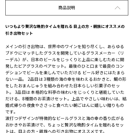
商品説明
いつもより贅沢な晩酌タイムを贈れる 目上の方・親族にオススメの
引き出物セット
メインの引き出物は、世界中のワインを知り尽くし、あらゆる
ブドウにマッチしたグラスを開発しているグラスメーカー〈リ
ーデル〉が、日本のビールをじっくりと上品に楽しむために開
発したビアグラスのペアセット。最後のひと口まで最良のコン
デションでビールを楽しんでいただける ビール好きにはたまら
ない一品。 2品目は 3種類の海の幸を味わえるおかきと、鯛の形
をしたおまんじゅうを組み合わせた日本らしい引菓子のセッ
ト。 3品目は 本格的な料亭の味わいをじっくりと堪能していた
だける、8種類のお茶漬けセット。上品でやさしい味わいは、結
婚式帰りの夜食やささっと食べたい朝ごはんに嬉しい贈りもの
です。
波打つデザインが特徴的なビールグラスと海の幸の香り広がる
おかきやお茶漬けで、ちょっと贅沢な晩酌タイムを贈れるセッ
トは、目上の方・親族への引き出物にオススメです。