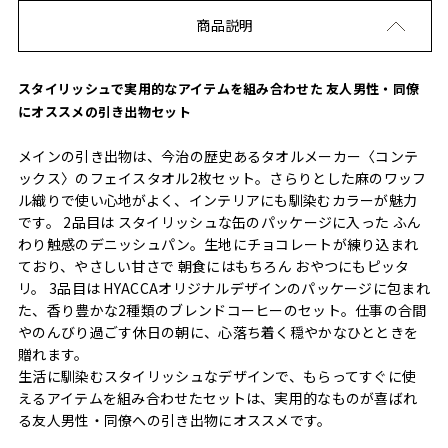
商品説明
スタイリッシュで実用的なアイテムを組み合わせた 友人男性・同僚
にオススメの引き出物セット
メインの引き出物は、今治の歴史あるタオルメーカー〈コンテ
ックス〉のフェイスタオル2枚セット。さらりとした麻のワッフ
ル織りで使い心地がよく、インテリアにも馴染むカラーが魅力
です。 2品目は スタイリッシュな缶のパッケージに入った ふん
わり触感のデニッシュパン。生地にチョコレートが練り込まれ
ており、やさしい甘さで 朝食にはもちろん おやつにもピッタ
リ。 3品目は HYACCAオリジナルデザインのパッケージに包まれ
た、香り豊かな2種類のブレンドコーヒーのセット。仕事の合間
やのんびり過ごす休日の朝に、心落ち着く穏やかなひとときを
贈れます。
生活に馴染むスタイリッシュなデザインで、もらってすぐに使
えるアイテムを組み合わせたセットは、実用的なものが喜ばれ
る友人男性・同僚への引き出物にオススメです。