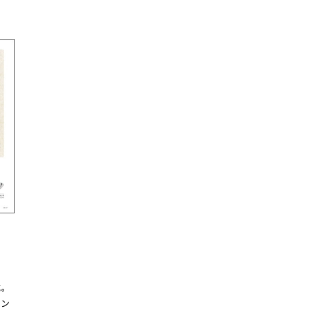
載。
ヒン