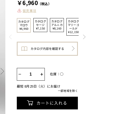
￥6,960
（税込）
留意事項
カタログ
カタログ
カタログ
カタログ
カタログ
セージ
アルニカ
マリーゴ
イングリ
マロウ
¥7,150
¥8,160
ールド
ッシュラ
¥6,960
¥12,150
ベンダー
¥14,450
−
+
在庫：◯
最短 8月25日（火）にお届け
一部地域を除く
カートに入れる