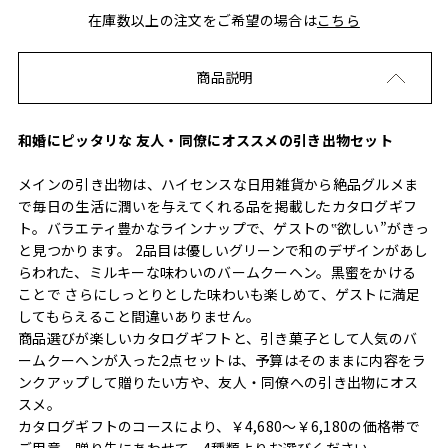
在庫数以上の注文をご希望の場合は
こちら
商品説明
和婚にピッタリな 友人・同僚にオススメの引き出物セット
メインの引き出物は、ハイセンスな日用雑貨から絶品グルメま
で毎日の生活に潤いを与えてくれる品を掲載したカタログギフ
ト。バラエティ豊かなラインナップで、ゲストの‟欲しい”がきっ
と見つかります。 2品目は優しいグリーンで和のデザインがあし
らわれた、ミルキーな味わいのバームクーヘン。黒蜜をかける
ことで さらにしっとりとした味わいも楽しめて、ゲストに満足
してもらえること間違いありません。
商品選びが楽しいカタログギフトと、引き菓子として人気のバ
ームクーヘンが入った2点セットは、予算はそのままに内容をラ
ンクアップして贈りたい方や、友人・同僚への引き出物にオス
スメ。
カタログギフトのコースにより、￥4,680～￥6,180の価格帯で
ご用意。贈り先にあわせて、4種類よりお選びください。