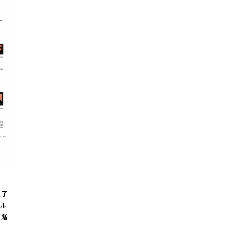
菓子
ル
を贈