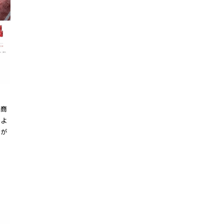
、商
トよ
力が