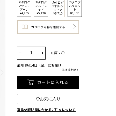
カタログ
カタログ
カタログ
カタログ
アウレリ
ミルドレ
ハリエッ
フロレン
アーナ
ッド
ト
ツィア
¥4,955
¥5,420
¥6,130
¥5,710
−
+
在庫：◯
最短 8月14日（金）にお届け
一部地域を除く
カートに入れる
お気に入り
夏季休暇期間にかかるご注文について