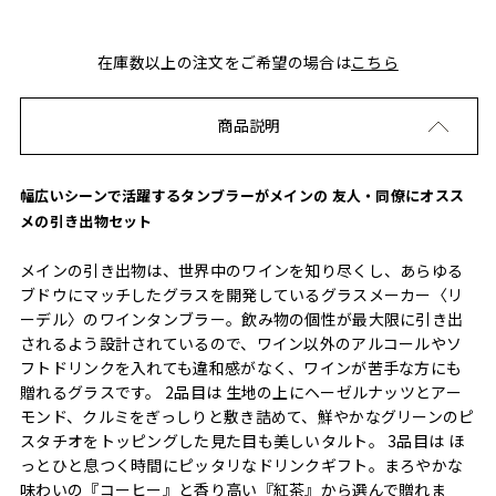
在庫数以上の注文をご希望の場合は
こちら
商品説明
幅広いシーンで活躍するタンブラーがメインの 友人・同僚にオスス
メの引き出物セット
メインの引き出物は、世界中のワインを知り尽くし、あらゆる
ブドウにマッチしたグラスを開発しているグラスメーカー〈リ
ーデル〉のワインタンブラー。飲み物の個性が最大限に引き出
されるよう設計されているので、ワイン以外のアルコールやソ
フトドリンクを入れても違和感がなく、ワインが苦手な方にも
贈れるグラスです。 2品目は 生地の上にヘーゼルナッツとアー
モンド、クルミをぎっしりと敷き詰めて、鮮やかなグリーンのピ
スタチオをトッピングした見た目も美しいタルト。 3品目は ほ
っとひと息つく時間にピッタリなドリンクギフト。まろやかな
味わいの『コーヒー』と香り高い『紅茶』から選んで贈れま