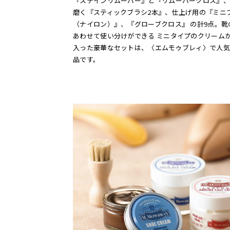
『ステインリムーバー』と『リムーバークロス』、
磨く『スティックブラシ2本』、仕上げ用の『ミニ
（ナイロン）』、『グローブクロス』 の計9点。靴
あわせて使い分けができる ミニタイプのクリームが
入った豪華なセットは、〈エムモゥブレィ〉で人気N
品です。