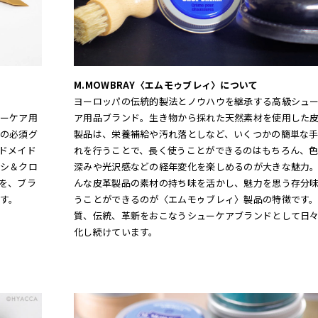
M.MOWBRAY〈エムモゥブレィ〉について
ヨーロッパの伝統的製法とノウハウを継承する高級シュ
ーケア用
ア用品ブランド。生き物から採れた天然素材を使用した
の必須グ
製品は、栄養補給や汚れ落としなど、いくつかの簡単な
ドメイド
れを行うことで、長く使うことができるのはもちろん、
シ＆クロ
深みや光沢感などの経年変化を楽しめるのが大きな魅力
を、ブラ
んな皮革製品の素材の持ち味を活かし、魅力を思う存分
す。
うことができるのが〈エムモゥブレィ〉製品の特徴です
質、伝統、革新をおこなうシューケアブランドとして日
化し続けています。