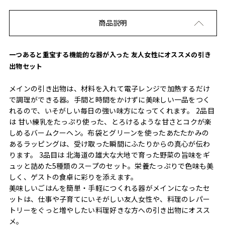
商品説明
一つあると重宝する機能的な器が入った 友人女性にオススメの引き
出物セット
メインの引き出物は、材料を入れて電子レンジで加熱するだけ
で調理ができる器。手間と時間をかけずに美味しい一品をつく
れるので、いそがしい毎日の強い味方になってくれます。 2品目
は 甘い練乳をたっぷり使った、とろけるような甘さとコクが楽
しめるバームクーヘン。布袋とグリーンを使ったあたたかみの
あるラッピングは、受け取った瞬間にふたりからの真心が伝わ
ります。 3品目は 北海道の雄大な大地で育った野菜の旨味をギ
ュッと詰めた5種類のスープのセット。栄養たっぷりで色味も美
しく、ゲストの食卓に彩りを添えます。
美味しいごはんを簡単・手軽につくれる器がメインになったセ
ットは、仕事や子育てにいそがしい友人女性や、料理のレパー
トリーをぐっと増やしたい料理好きな方への引き出物にオスス
メ。