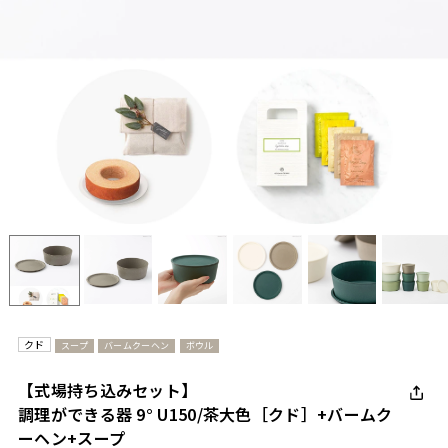
クド
スープ
バームクーヘン
ボウル
【式場持ち込みセット】
調理ができる器 9° U150/茶大色［クド］+バームク
ーヘン+スープ