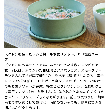
〈クド〉を使ったレシピ例『もち麦リゾット』＆『塩麴スー
プ』
〈クド〉の公式サイトでは、器をつかった多数のレシピを掲
載。例えば、水で溶いた白味噌とアスパラガス、スモークサー
モンを入れて冷蔵庫で6時間以上もち麦に吸収させたのち、電子
レンジで5分加熱して仕上げに豆乳を加えれば、リッチな味わい
のもち麦リゾットが完成。桜エビとクレソン、水、塩麹を混ぜ
て電子レンジで1分半加熱すれば、体を芯からあたためてくれる
旨味たっぷりなスープもできあがります。前日の夜のうちに加熱
前までの状態にしておけば、時間のない朝でも、簡単に贅沢な
朝ごはんが楽しめます。