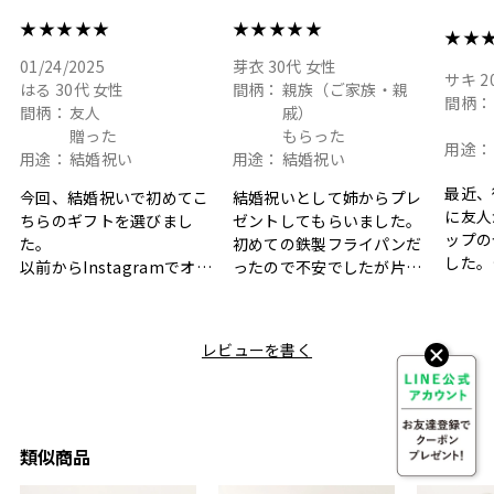
ト
★★★★★
★★★★★
★★
01/24/2025
芽衣
30代
女性
サキ
2
はる
30代
女性
間柄：
親族（ご家族・親
間柄：
間柄：
友人
戚）
贈った
もらった
用途：
用途：
結婚祝い
用途：
結婚祝い
最近、
今回、結婚祝いで初めてこ
結婚祝いとして姉からプレ
に友人
ちらのギフトを選びまし
ゼントしてもらいました。
ップの
た。
初めての鉄製フライパンだ
した。
以前からInstagramでオシ
ったので不安でしたが片手
ボック
ャレなギフトセットだなと
で操作できて使い勝手が良
て、カ
目にしており、先日入籍し
く、調理後にそのままお皿
しい説
た友人にぴったりなカラー
として食卓に出せるのも便
レビューを書く
も親切
と大好きなカレーのセット
利です。洗い物も減って一
夫婦ふ
があったのでこちら購入さ
石二鳥です笑
ークが
せていただきました。
メッセージカードで姉から
休憩時
友人に送った際、ご夫婦ど
のメッセージに少しうるっ
のが楽
ちらも大変気に入ったと写
ときてしまいました。姉の
類似商品
セット
真付きで喜びの連絡をもら
センスが光るプレゼント
ヒーも