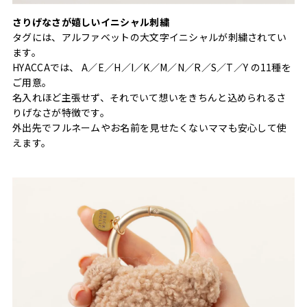
さりげなさが嬉しいイニシャル刺繍
タグには、アルファベットの大文字イニシャルが刺繍されてい
ます。
HYACCAでは、 A／E／H／I／K／M／N／R／S／T／Y の11種を
ご用意。
名入れほど主張せず、それでいて想いをきちんと込められるさ
りげなさが特徴です。
外出先でフルネームやお名前を見せたくないママも安心して使
えます。