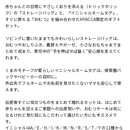
赤ちゃんとの日常にやさしく彩りを添える〈トリックホリッ
ク〉の『ストレージバッグ』と、『イニシャルネームタグ』、
すぐに使える『おむつ』を組み合わせたHYACCA限定のギフト
セット。
リビングに置いたままでもかわいらしいストレージバッグは、
おむつやおしりふき、着替えやガーゼ、小さなおもちゃまでま
とめて収まり、育児中の“手を伸ばせば届く”安心感を支えてく
れます。
くまのモチーフが愛らしいイニシャルネームタグは、保育園バ
ッグやベビーカーの目印に。
外出先でフルネームやお名前を見せたくないママも安心して使
えます。
出産後すぐに役立つものをまとめて贈れるセットは、はじめて
赤ちゃんを迎えるご家庭への出産祝いや、おむつケーキは気に
なるけれど見た目にもこだわって選びたい方にもオススメで
す。
イニシャルはA／E／H／I／K／M／N／R／S／T／Y の11種から