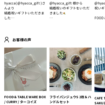
hyacca( @hyacca_gift )さ
@hyacca_gift 様から
@hya
んより
結婚祝いのギフトをいただ
祝いギ
結婚祝いギフトいただきま
きました
した
FOOD
.
シンプルで朝のパンタイム
/ 9°/
MOHEIM CUP BOX / サンド
にぴったり
ホワイト＆ブラック
柔らかい手触りで使い心地
白無垢
.
も◎
に入り
お客様の声
おうちカフェもお洒落にな
って嬉しい𖠚 ⡱
素敵なギフトを
真っ白
.
ありがとうございました
いいの
#hyacca #結婚祝い
#hyacca #結婚祝い
#結婚祝
#お祝い #プレゼント
淡色女
結婚祝
色イン
FOOD＆TABLE WARE BOX
フライパンジュウS 2枚＆ハ
CAFE 
/ CURRY / ターコイズ
ンドルセット
SAKU