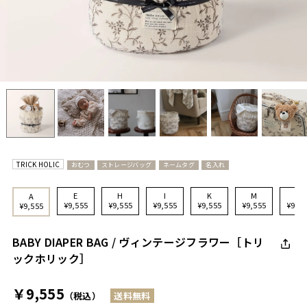
TRICK HOLIC
おむつ
ストレージバッグ
ネームタグ
名入れ
E
H
I
K
M
N
A
¥9,555
¥9,555
¥9,555
¥9,555
¥9,555
¥9,55
¥9,555
BABY DIAPER BAG / ヴィンテージフラワー［トリ
ックホリック］
￥9,555
（税込）
送料無料