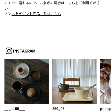
にすぐに贈れるので、お急ぎの場合はこちらをご利用くださ
い。
＞＞
お急ぎギフト商品一覧はこちら
INSTAGRAM
___akiiii___
369_07
pokop