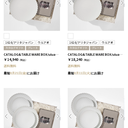
1616/アリタジャパン
ウルアオ
1616/アリタジャパン
ウルアオ
カタログギフト
プレート
カタログギフト
プレート
CATALOG&TABLE WARE BOX/uluao/パレスプレート220 2枚セット/全5種 イヴェット
CATALOG&TABLE WARE BOX/uluao/パレスプレート220 2枚セット/全5種 ザグーアン
￥14,940
￥18,240
（税込）
（税込）
送料無料
送料無料
最短
8月21日(金)
にお届け
最短
8月11日(火)
にお届け