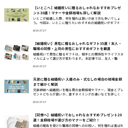
【いとこへ】結婚祝いに贈るおしゃれなおすすめプレゼ
ント30選！マナーや金額相場も詳しく解説
いとこが結婚した際、何を贈れば良いか迷う方も多いでしょ
う。今回は、いとこに贈りたいおすすめの結婚祝いがギフトの
他に、ギフトの相場や渡すタイミングについてもご紹介しま
す。おしゃれで洗
2025.07.27
【結婚祝い】男性に贈るおしゃれなギフト35選！友人・
職場の同僚・上司の男性におすすめギフトを厳選
結婚祝いで男性に贈るギフトは、相手との関係性やライフスタ
イルによって選び方が変わります。 本記事では、友人・職場
の同僚・上司や先輩・後輩や部下など立場別に、さらに20
代・30代・4
2025.07.27
兄弟に贈る結婚祝い 入籍のみ・式なしの場合の相場金額
まで細かく解説
兄弟姉妹へ結婚祝いを贈る際の金額相場やマナー、現金とプレ
ゼントどちらが良いか、渡すタイミングの違いなどを詳しく解
説します。また、兄弟夫婦に本当に喜ばれるおしゃれな結婚祝
いギフトの選
2025.07.27
【同僚へ】結婚祝いでおしゃれなおすすめプレゼント20
選！金額相場や選び方のマナーをご紹介！
結婚の報告を受けた職場の同僚へのお祝い、何を贈れば喜ばれ