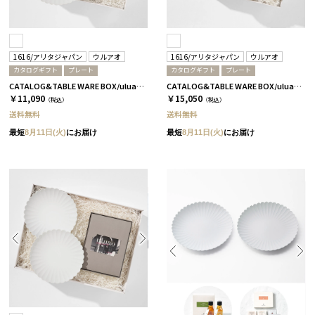
1616/アリタジャパン
ウルアオ
1616/アリタジャパン
ウルアオ
カタログギフト
プレート
カタログギフト
プレート
CATALOG&TABLE WARE BOX/uluao/パレスプレート220 2枚セット/全5種 アウレリアーナ
CATALOG&TABLE WARE BOX/uluao/パレスプレート160&220 4枚セット/全5種 アウレリアーナ
￥11,090
￥15,050
（税込）
（税込）
送料無料
送料無料
最短
8月11日(火)
にお届け
最短
8月11日(火)
にお届け