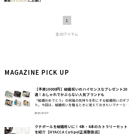
最短
8月11日(火)
にお届け
1
全43アイテム
MAGAZINE PICK UP
【予算10000円】結婚祝いのハイセンスなプレゼント20
選！おしゃれでかぶらない人気ブランドも
「結婚おめでとう」の祝福の気持ちを形にする結婚祝いのギフ
ト。今回は、結婚祝いを贈るときに覚えておきたいマナーと、
おしゃれ・ハイセンスと思われる、かぶにくい結婚祝いにおす
すめのギフト
2025.07.27
クチポールを結婚祝いに！4本・6本のカトラリーセット
を紹介【HYACCA Cutipol正規取扱店】