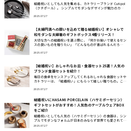
結婚祝いとしても人気を集める、カトラリーブランド Cutipol
〈クチポール〉。 シンプルでモダンなデザインが魅力のカト
ラリーは、いつもの食卓や料理を引き立ててくれるとSNSでも
話
2025.07.27
【夫婦円満への願いを込めて贈る結婚祝い】オシャレで
和モダンな夫婦箸のギフトボックス4種リリース！
大切な方への結婚祝いを選ぶ際に、「何かお揃いで使えるセン
スの良いものを贈りたい」「どんなものが喜ばれるんだろ
う…」と 悩んだことはありませんか？ この度、THE GIFT SH
OP
2025.07.27
【結婚祝い】おしゃれなお皿・食器セット25選！人気の
ブランド食器セットを紹介！
毎日の食卓をセンスアップしてくれるおしゃれな食器セットや
カトラリーは、「結婚祝い」にもらって嬉しい贈りもの。ここ
では、ギフトのプロが一点一点こだわってセレクトした、もら
って嬉しいテ
2025.07.27
結婚祝いにHASAMI PORCELAIN〈ハサミポーセリン〉
ギフトセットがおすすめ！人気色のテーブルウェアBOX
をご紹介
結婚祝いとしても人気の〈ハサミポーセリン〉の食器は、シン
プルでモダンなフォルムが日本のみならず世界でも愛されてお
り今、注目のテーブルウェアブランド。今回は、波佐見焼の伝
2025.07.27
統を受け継ぎ