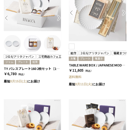
能作
1616/アリタジャパン
箸蔵まつか
1616/アリタジャパン
三宅商店カフェ工房
お箸
プレート
箸置き
ジャム
プレート
紅茶
TABLE WARE BOX / JAPANESE MODERN / 浜色＆雲色 全2サイズ Sサイズ
TY パレスプレート160 2枚セット［1616/アリタジャパン］+ジャムセット+紅茶
￥11,605
（税込）
￥6,780
（税込）
送料無料
最短
8月15日(土)
にお届け
最短
8月11日(火)
にお届け