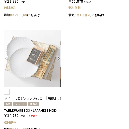
￥11,770
￥15,070
（税込）
（税込）
送料無料
送料無料
最短
8月21日(金)
にお届け
最短
8月11日(火)
にお届け
能作
1616/アリタジャパン
箸蔵まつかん
お箸
プレート
箸置き
TABLE WARE BOX / JAPANESE MODERN / 浜色＆雲色 全2サイズ Mサイズ
￥14,780
（税込）
入荷待ち
送料無料