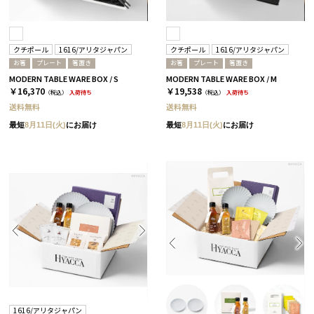
クチポール
1616/アリタジャパン
クチポール
1616/アリタジャパン
お箸
プレート
箸置き
お箸
プレート
箸置き
MODERN TABLE WARE BOX / S
MODERN TABLE WARE BOX / M
￥16,370
￥19,538
（税込）
入荷待ち
（税込）
入荷待ち
送料無料
送料無料
最短
8月11日(火)
にお届け
最短
8月11日(火)
にお届け
1616/アリタジャパン