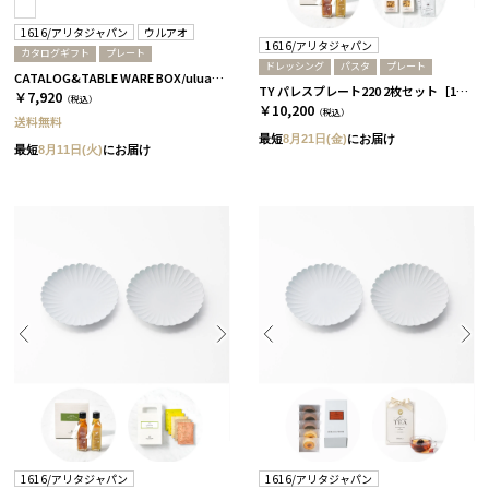
1616/アリタジャパン
ウルアオ
1616/アリタジャパン
カタログギフト
プレート
ドレッシング
パスタ
プレート
CATALOG&TABLE WARE BOX/uluao/パレスプレート160 2枚セット/全5種 アウレリアーナ
TY パレスプレート220 2枚セット［1616/アリタジャパン］+ドレッシング+パスタ
￥7,920
（税込）
￥10,200
（税込）
送料無料
最短
8月21日(金)
にお届け
最短
8月11日(火)
にお届け
1616/アリタジャパン
1616/アリタジャパン