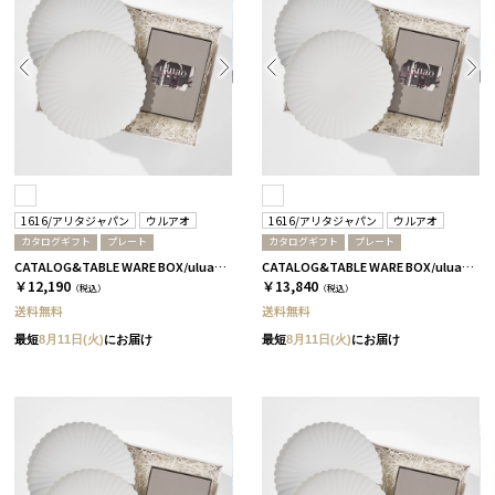
1616/アリタジャパン
ウルアオ
1616/アリタジャパン
ウルアオ
カタログギフト
プレート
カタログギフト
プレート
CATALOG&TABLE WARE BOX/uluao/パレスプレート220 2枚セット/全5種 フロレンツィア
CATALOG&TABLE WARE BOX/uluao/パレスプレート220 2枚セット/全5種 バジーリア
￥12,190
￥13,840
（税込）
（税込）
送料無料
送料無料
最短
8月11日(火)
にお届け
最短
8月11日(火)
にお届け