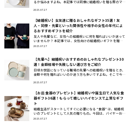
るか悩みますよね。本記事では同僚に結婚祝いを贈る際のマナ
ーや相場、選び方のコツから、実際に喜ばれるおしゃれなプレ
ゼント20選
2025.07.27
【結婚祝い】女友達に贈るおしゃれなギフト35選！友
人・同僚・先輩といった関係性や相手の女性の年代によ
るおすすめギフトを紹介
友人や先輩など、女性への結婚祝いに何を贈ればいいか迷って
いませんか？ 本記事では、女性向けの結婚祝いギフトを贈る
相手別（女友達・同僚・先輩/上司・後輩/部下）と、年代別
2025.07.27
（20代・3
【先輩へ】結婚祝いおすすめのおしゃれなプレゼント30
選！金額相場や失敗しない選び方をご紹介
日頃お世話になっている職場の先輩への結婚祝いを贈るとき、
金額や何を贈ればいいのか迷う方も多いですよね。そこで今回
は、先輩に喜ばれる結婚祝いのプレゼントの選び方と金額相場
などのマナー
2025.07.27
【お皿 食器のプレゼント】結婚祝いや誕生日で人気な食
器ギフト36選！もらって嬉しいハイセンスで上質なギフ
ト
結婚生活がスタートしてすぐに必要になる “食器” は、結婚祝
いのプレゼントとして人気の贈りもの。今回は、バイヤーおす
すめの食器ギフトをご紹介します。大切な方に喜んでもらえる
2025.07.27
結婚祝い