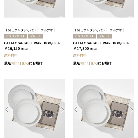
1616/アリタジャパン
ウルアオ
1616/アリタジャパン
ウルアオ
カタログギフト
プレート
カタログギフト
プレート
CATALOG&TABLE WARE BOX/uluao/パレスプレート160&220 4枚セット/全5種 フロレンツィア
CATALOG&TABLE WARE BOX/uluao/パレスプレート160&220 4枚セット/全5種 バジーリア
￥16,150
￥17,800
（税込）
（税込）
送料無料
送料無料
最短
8月11日(火)
にお届け
最短
8月11日(火)
にお届け