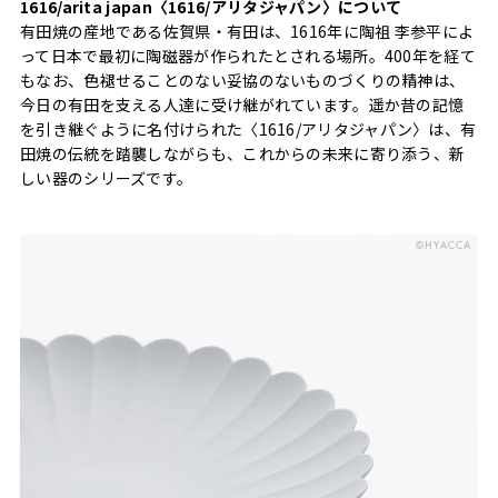
1616/arita japan〈1616/アリタジャパン〉について
有田焼の産地である佐賀県・有田は、1616年に陶祖 李参平によ
って日本で最初に陶磁器が作られたとされる場所。400年を経て
もなお、色褪せることのない妥協のないものづくりの精神は、
今日の有田を支える人達に受け継がれています。遥か昔の記憶
を引き継ぐように名付けられた〈1616/アリタジャパン〉は、有
田焼の伝統を踏襲しながらも、これからの未来に寄り添う、新
しい器のシリーズです。