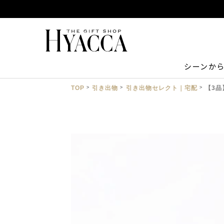
シーンか
TOP
引き出物
引き出物セレクト｜宅配
【3品