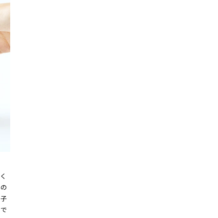
く
いの
電子
能で