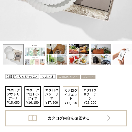
1616/アリタジャパン
ウルアオ
カタログギフト
プレート
カタログ
カタログ
カタログ
カタログ
カタログ
アウレリ
フロレン
バジーリ
ザグーア
イヴェッ
アーナ
ツィア
ア
ン
ト
¥15,050
¥16,150
¥17,800
¥22,200
¥18,900