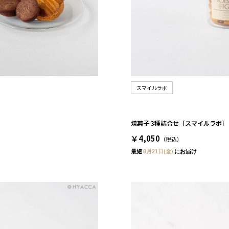
スマイルラボ
焼菓子 3種詰合せ［スマイルラボ］
￥4,050
（税込）
最短
8月21日(金)
にお届け