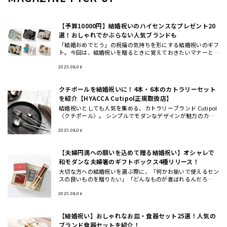
【予算10000円】結婚祝いのハイセンスなプレゼント20
選！おしゃれでかぶらない人気ブランドも
「結婚おめでとう」の祝福の気持ちを形にする結婚祝いのギフ
ト。今回は、結婚祝いを贈るときに覚えておきたいマナーと、
おしゃれ・ハイセンスと思われる、かぶにくい結婚祝いにおす
すめのギフト
2025.08.06
クチポールを結婚祝いに！4本・6本のカトラリーセット
を紹介【HYACCA Cutipol正規取扱店】
結婚祝いとしても人気を集める、カトラリーブランド Cutipol
〈クチポール〉。 シンプルでモダンなデザインが魅力のカト
ラリーは、いつもの食卓や料理を引き立ててくれるとSNSでも
話
2025.08.06
【夫婦円満への願いを込めて贈る結婚祝い】オシャレで
和モダンな夫婦箸のギフトボックス4種リリース！
大切な方への結婚祝いを選ぶ際に、「何かお揃いで使えるセン
スの良いものを贈りたい」「どんなものが喜ばれるんだろ
う…」と 悩んだことはありませんか？ この度、THE GIFT SH
OP
2025.08.06
【結婚祝い】おしゃれなお皿・食器セット25選！人気の
ブランド食器セットを紹介！