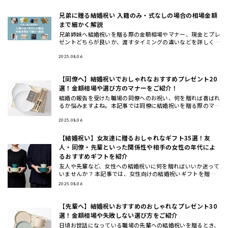
兄弟に贈る結婚祝い 入籍のみ・式なしの場合の相場金額
まで細かく解説
兄弟姉妹へ結婚祝いを贈る際の金額相場やマナー、現金とプレ
ゼントどちらが良いか、渡すタイミングの違いなどを詳しく解
説します。また、兄弟夫婦に本当に喜ばれるおしゃれな結婚祝
いギフトの選
2025.08.06
【同僚へ】結婚祝いでおしゃれなおすすめプレゼント20
選！金額相場や選び方のマナーをご紹介！
結婚の報告を受けた職場の同僚へのお祝い、何を贈れば喜ばれ
るか悩みますよね。本記事では同僚に結婚祝いを贈る際のマナ
ーや相場、選び方のコツから、実際に喜ばれるおしゃれなプレ
ゼント20選
2025.08.06
【結婚祝い】女友達に贈るおしゃれなギフト35選！友
人・同僚・先輩といった関係性や相手の女性の年代によ
るおすすめギフトを紹介
友人や先輩など、女性への結婚祝いに何を贈ればいいか迷って
いませんか？ 本記事では、女性向けの結婚祝いギフトを贈る
相手別（女友達・同僚・先輩/上司・後輩/部下）と、年代別
2025.08.06
（20代・3
【先輩へ】結婚祝いおすすめのおしゃれなプレゼント30
選！金額相場や失敗しない選び方をご紹介
日頃お世話になっている職場の先輩への結婚祝いを贈るとき、