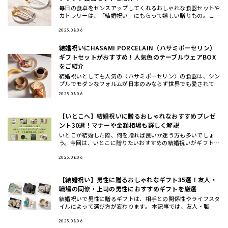
毎日の食卓をセンスアップしてくれるおしゃれな食器セットや
カトラリーは、「結婚祝い」にもらって嬉しい贈りもの。ここ
では、ギフトのプロが一点一点こだわってセレクトした、もら
って嬉しいテ
2025.08.06
結婚祝いにHASAMI PORCELAIN〈ハサミポーセリン〉
ギフトセットがおすすめ！人気色のテーブルウェアBOX
をご紹介
結婚祝いとしても人気の〈ハサミポーセリン〉の食器は、シン
プルでモダンなフォルムが日本のみならず世界でも愛されてお
り今、注目のテーブルウェアブランド。今回は、波佐見焼の伝
2025.08.06
統を受け継ぎ
【いとこへ】結婚祝いに贈るおしゃれなおすすめプレゼ
ント30選！マナーや金額相場も詳しく解説
いとこが結婚した際、何を贈れば良いか迷う方も多いでしょ
う。今回は、いとこに贈りたいおすすめの結婚祝いがギフトの
他に、ギフトの相場や渡すタイミングについてもご紹介しま
す。おしゃれで洗
2025.08.06
【結婚祝い】男性に贈るおしゃれなギフト35選！友人・
職場の同僚・上司の男性におすすめギフトを厳選
結婚祝いで男性に贈るギフトは、相手との関係性やライフスタ
イルによって選び方が変わります。 本記事では、友人・職場
の同僚・上司や先輩・後輩や部下など立場別に、さらに20
代・30代・4
2025.08.06