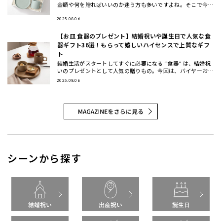
金額や何を贈ればいいのか迷う方も多いですよね。そこで今回
は、先輩に喜ばれる結婚祝いのプレゼントの選び方と金額相場
などのマナー
2025.08.06
【お皿 食器のプレゼント】結婚祝いや誕生日で人気な食
器ギフト36選！もらって嬉しいハイセンスで上質なギフ
ト
結婚生活がスタートしてすぐに必要になる “食器” は、結婚祝
いのプレゼントとして人気の贈りもの。今回は、バイヤーおす
すめの食器ギフトをご紹介します。大切な方に喜んでもらえる
2025.08.06
結婚祝い
シーンから探す