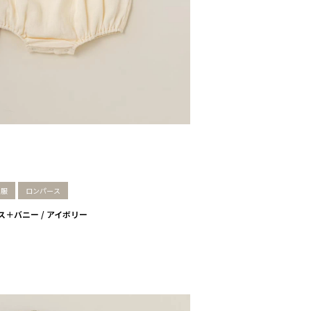
ー服
ロンパース
パース＋バニー / アイボリー