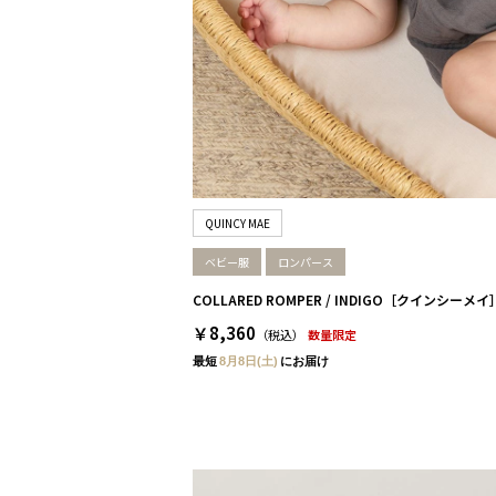
QUINCY MAE
ベビー服
ロンパース
COLLARED ROMPER / INDIGO［クインシーメイ
￥8,360
（税込）
数量限定
最短
8月8日(土)
にお届け