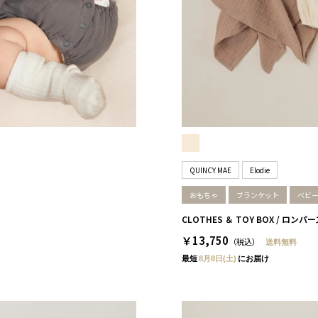
QUINCY MAE
Elodie
］
おもちゃ
ブランケット
ベビ
CLOTHES ＆ TOY BOX / ロン
￥13,750
（税込）
送料無料
最短
8月8日(土)
にお届け