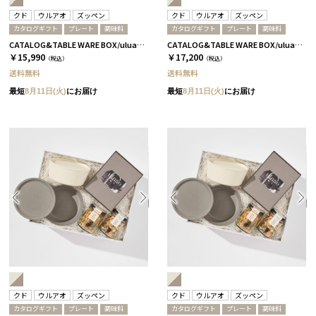
クド
ウルアオ
ズッペン
クド
ウルアオ
ズッペン
カタログギフト
プレート
調味料
カタログギフト
プレート
調味料
CATALOG&TABLE WARE BOX/uluao/9°/白無垢&茶大色/全5種 フロレンツィア
CATALOG&TABLE WARE BOX/uluao/9°/白無垢&茶大色/全5種 バジーリア
￥15,990
￥17,200
（税込）
（税込）
送料無料
送料無料
最短
8月11日(火)
にお届け
最短
8月11日(火)
にお届け
クド
ウルアオ
ズッペン
クド
ウルアオ
ズッペン
カタログギフト
プレート
調味料
カタログギフト
プレート
調味料