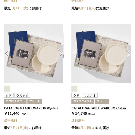
送料無料
送料無料
最短
8月11日(火)
にお届け
最短
8月11日(火)
にお届け
クド
ウルアオ
クド
ウルアオ
カタログギフト
プレート
カタログギフト
プレート
CATALOG&TABLE WARE BOX/uluao/9°/白無垢/全5種 イヴェット
CATALOG&TABLE WARE BOX/uluao/9°/白無垢/全5種 ザグーアン
￥11,440
￥14,740
（税込）
（税込）
送料無料
送料無料
最短
8月21日(金)
にお届け
最短
8月11日(火)
にお届け