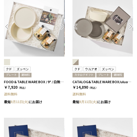
クド
ズッペン
クド
ウルアオ
ズッペン
プレート
調味料
カタログギフト
プレート
調味料
FOOD＆TABLE WARE BOX / 9° / 白無垢 / ズッペン
CATALOG&TABLE WARE BOX/uluao/9°/白無垢&茶大色/全5種 アウレリアーナ
￥7,920
￥14,890
（税込）
（税込）
送料無料
送料無料
最短
8月11日(火)
にお届け
最短
8月11日(火)
にお届け