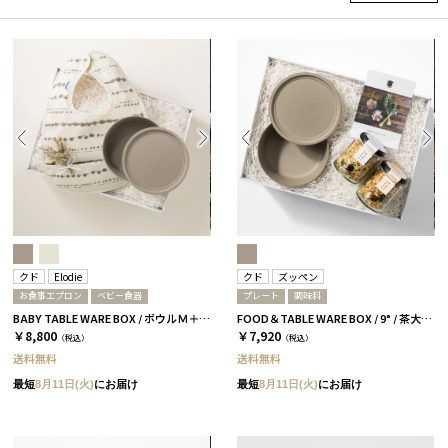
クド
Elodie
クド
ズッペン
お食事エプロン
ベビー食器
プレート
調味料
BABY TABLE WARE BOX / ボウルＭ＋お食事エプロン / 茶大色
FOOD＆TABLE WARE BOX / 9° / 茶大色 / ズッペン
￥8,800
￥7,920
（税込）
（税込）
送料無料
送料無料
最短
8月11日(火)
にお届け
最短
8月11日(火)
にお届け