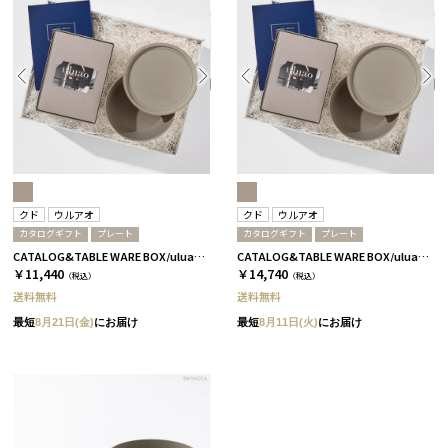
クド
ウルアオ
クド
ウルアオ
カタログギフト
プレート
カタログギフト
プレート
CATALOG&TABLE WARE BOX/uluao/9°/茶大色/全5種 イヴェット
CATALOG&TABLE WARE BOX/uluao/9°/茶大色/全5種 ザグーアン
￥11,440
￥14,740
（税込）
（税込）
送料無料
送料無料
最短
8月21日(金)
にお届け
最短
8月11日(火)
にお届け