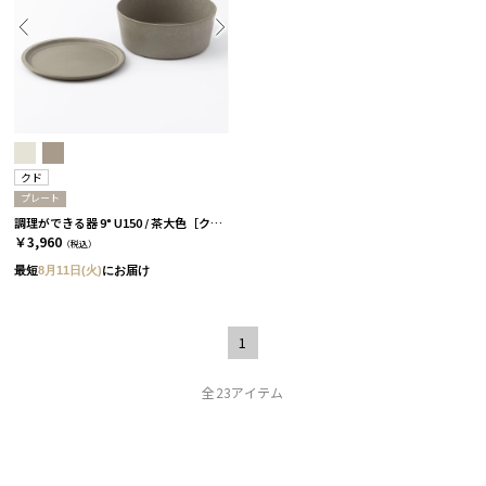
クド
プレート
調理ができる器 9° U150 / 茶大色［クド］
￥3,960
（税込）
最短
8月11日(火)
にお届け
1
全23アイテム