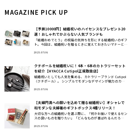
MAGAZINE PICK UP
【予算10000円】結婚祝いのハイセンスなプレゼント20
選！おしゃれでかぶらない人気ブランドも
「結婚おめでとう」の祝福の気持ちを形にする結婚祝いのギフ
ト。今回は、結婚祝いを贈るときに覚えておきたいマナーと、
おしゃれ・ハイセンスと思われる、かぶにくい結婚祝いにおす
すめのギフト
2025.07.08
クチポールを結婚祝いに！4本・6本のカトラリーセット
を紹介【HYACCA Cutipol正規取扱店】
結婚祝いとしても人気を集める、カトラリーブランド Cutipol
〈クチポール〉。 シンプルでモダンなデザインが魅力のカト
ラリーは、いつもの食卓や料理を引き立ててくれるとSNSでも
話
2025.07.08
【夫婦円満への願いを込めて贈る結婚祝い】オシャレで
和モダンな夫婦箸のギフトボックス4種リリース！
大切な方への結婚祝いを選ぶ際に、「何かお揃いで使えるセン
スの良いものを贈りたい」「どんなものが喜ばれるんだろ
う…」と 悩んだことはありませんか？ この度、THE GIFT SH
OP
2025.07.08