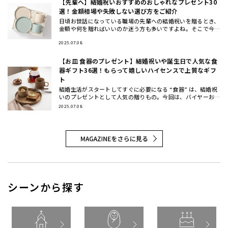
【先輩へ】結婚祝いおすすめのおしゃれなプレゼント30
選！金額相場や失敗しない選び方をご紹介
日頃お世話になっている職場の先輩への結婚祝いを贈るとき、
金額や何を贈ればいいのか迷う方も多いですよね。そこで今回
は、先輩に喜ばれる結婚祝いのプレゼントの選び方と金額相場
などのマナー
2025.07.08
【お皿 食器のプレゼント】結婚祝いや誕生日で人気な食
器ギフト36選！もらって嬉しいハイセンスで上質なギフ
ト
結婚生活がスタートしてすぐに必要になる “食器” は、結婚祝
いのプレゼントとして人気の贈りもの。今回は、バイヤーおす
すめの食器ギフトをご紹介します。大切な方に喜んでもらえる
2025.07.08
結婚祝い
シーンから探す