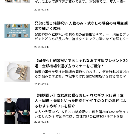
イルによって選び方が変わります。 本記事では、友人・職場
の同僚・上司や先輩・後輩や部下など立場別に、さらに20
代・30代・4
2025.07.08
兄弟に贈る結婚祝い 入籍のみ・式なしの場合の相場金額
まで細かく解説
兄弟姉妹へ結婚祝いを贈る際の金額相場やマナー、現金とプレ
ゼントどちらが良いか、渡すタイミングの違いなどを詳しく解
説します。また、兄弟夫婦に本当に喜ばれるおしゃれな結婚祝
いギフトの選
2025.07.08
【同僚へ】結婚祝いでおしゃれなおすすめプレゼント20
選！金額相場や選び方のマナーをご紹介！
結婚の報告を受けた職場の同僚へのお祝い、何を贈れば喜ばれ
るか悩みますよね。本記事では同僚に結婚祝いを贈る際のマナ
ーや相場、選び方のコツから、実際に喜ばれるおしゃれなプレ
ゼント20選
2025.07.08
【結婚祝い】女友達に贈るおしゃれなギフト35選！友
人・同僚・先輩といった関係性や相手の女性の年代によ
るおすすめギフトを紹介
友人や先輩など、女性への結婚祝いに何を贈ればいいか迷って
いませんか？ 本記事では、女性向けの結婚祝いギフトを贈る
相手別（女友達・同僚・先輩/上司・後輩/部下）と、年代別
2025.07.08
（20代・3