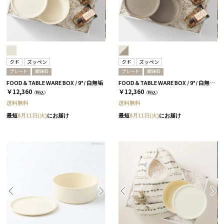
クド
ズッペン
クド
ズッペン
プレート
調味料
プレート
調味料
FOOD＆TABLE WARE BOX / 9°/ 白無垢
FOOD＆TABLE WARE BOX / 9°/ 白無垢&茶大色
￥12,360
￥12,360
（税込）
（税込）
送料無料
送料無料
最短
8月11日(火)
にお届け
最短
8月11日(火)
にお届け