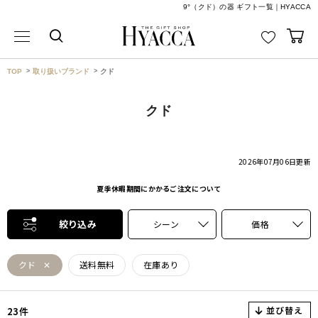
9°（クド）の器 ギフト一覧｜HYACCA
TOP
取り扱いブランド
クド
クド
2026年07月06日
更新
夏季休暇期間にかかるご注文について
絞り込み
シーン
価格
クド
送料無料
在庫あり
並び替え
23件