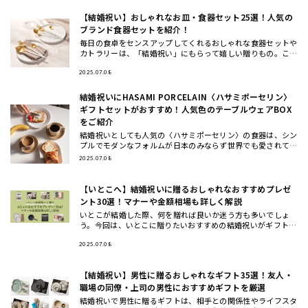
【結婚祝い】おしゃれなお皿・食器セット25選！人気の
ブランド食器セットを紹介！
毎日の食卓をセンスアップしてくれるおしゃれな食器セットや
カトラリーは、「結婚祝い」にもらって嬉しい贈りもの。ここ
では、ギフトのプロが一点一点こだわってセレクトした、もら
って嬉しいテ
2025.07.08
結婚祝いにHASAMI PORCELAIN〈ハサミポーセリン〉
ギフトセットがおすすめ！人気色のテーブルウェアBOX
をご紹介
結婚祝いとしても人気の〈ハサミポーセリン〉の食器は、シン
プルでモダンなフォルムが日本のみならず世界でも愛されてお
り今、注目のテーブルウェアブランド。今回は、波佐見焼の伝
2025.07.08
統を受け継ぎ
【いとこへ】結婚祝いに贈るおしゃれなおすすめプレゼ
ント30選！マナーや金額相場も詳しく解説
いとこが結婚した際、何を贈れば良いか迷う方も多いでしょ
う。今回は、いとこに贈りたいおすすめの結婚祝いがギフトの
他に、ギフトの相場や渡すタイミングについてもご紹介しま
す。おしゃれで洗
2025.07.08
【結婚祝い】男性に贈るおしゃれなギフト35選！友人・
職場の同僚・上司の男性におすすめギフトを厳選
結婚祝いで男性に贈るギフトは、相手との関係性やライフスタ