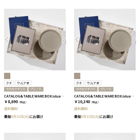
クド
ウルアオ
クド
ウルアオ
カタログギフト
プレート
カタログギフト
プレート
CATALOG&TABLE WARE BOX/uluao/9°/茶大色/全5種 フロレンツィア
CATALOG&TABLE WARE BOX/uluao/9°/茶大色/全5種 バジーリア
￥8,690
￥10,340
（税込）
（税込）
送料無料
送料無料
最短
8月11日(火)
にお届け
最短
8月11日(火)
にお届け