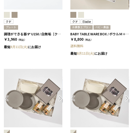
クド
クド
Elodie
プレート
お食事エプロン
ベビー食器
調理ができる器 9° U150 / 白無垢［クド］
BABY TABLE WARE BOX / ボウルＭ＋お食事エプロン / 白無垢
￥3,960
￥8,800
（税込）
（税込）
送料無料
最短
8月11日(火)
にお届け
最短
8月11日(火)
にお届け