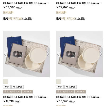
CATALOG&TABLE WARE BOX/uluao/9°/白無垢&茶大色/全5種 イヴェット
CATALOG&TABLE WARE BOX/uluao/9°/白無垢&茶大色/全5種 ザグーアン
￥18,300
￥22,040
（税込）
（税込）
送料無料
送料無料
最短
8月21日(金)
にお届け
最短
8月11日(火)
にお届け
クド
ウルアオ
クド
ウルアオ
カタログギフト
プレート
カタログギフト
プレート
CATALOG&TABLE WARE BOX/uluao/9°/白無垢/全5種 フロレンツィア
CATALOG&TABLE WARE BOX/uluao/9°/白無垢/全5種 バジーリア
￥8,690
￥10,340
（税込）
（税込）