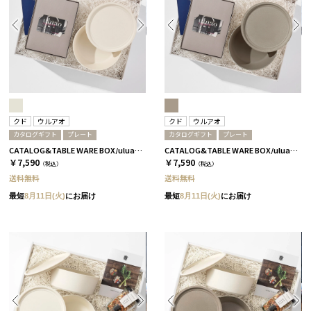
クド
ウルアオ
クド
ウルアオ
カタログギフト
プレート
カタログギフト
プレート
CATALOG&TABLE WARE BOX/uluao/9°/白無垢/全5種 アウレリアーナ
CATALOG&TABLE WARE BOX/uluao/9°/茶大色/全5種 アウレリアーナ
￥7,590
￥7,590
（税込）
（税込）
送料無料
送料無料
最短
8月11日(火)
にお届け
最短
8月11日(火)
にお届け