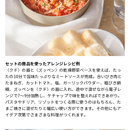
セットの商品を使ったアレンジレシピ例
〈クド〉の器と〈ズッペン〉の乾燥野菜ベースを使えば、たっ
たの10分で旨味たっぷりなミートソースが完成。合いびき肉と
たまねぎ、カットトマト、塩、ガーリックパウダー、粗びき胡
椒、ズッペンを〈クド〉の器に入れ、途中で混ぜながら電子レ
ンジで7～9分加熱し、ケチャップで味を整えればできあがり。
パスタやドリア、リゾットをつくる際に使うのはもちろん、た
まご焼きに混ぜたりと幅広い使い方ができます。その他にもア
イデア次第でさまざまな料理がつくれます。