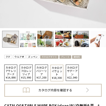
クド
ウルアオ
ズッペン
カタログギフト
プレート
調味料
カタログ
カタログ
カタログ
カタログ
カタログ
アウレリ
フロレン
バジーリ
ザグーア
イヴェッ
アーナ
ツィア
ア
ン
ト
¥14,890
¥15,990
¥17,200
¥22,040
¥18,300
CATALOG&TABLE WARE BOX/uluao/9°/白無垢&茶