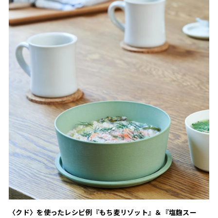
〈クド〉を使ったレシピ例『もち麦リゾット』＆『塩麴スー