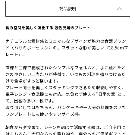
商品説明
食の空間を美しく演出する 波佐見焼のプレート
ナチュラルな素材感とミニマルなデザインが魅力の食器ブラン
ド〈ハサミポーセリン〉の、フラットな形が美しい『18.5cmプ
レート』。
直線と曲線で構成されたシンプルなフォルムと、手に触れたと
きのやさしい口当たりが特徴で、いつもの料理を盛りつけるだ
けで食卓がすっと整います。
プレート同士を美しくスタッキングできるため収納しやすく、
電子レンジ・食洗機にも対応。気負わず使える“日常の器”とし
て、出番の多い一枚です。
取り皿としてはもちろん、パンケーキや一人分の料理をのせた
ワンプレートにも使いやすいサイズ感。
朝食から夕食まで、シーンを選ばず活躍する器は、ご自宅用に
はもちろん、大切な方への贈り物や、自分へのご褒美ギフトと