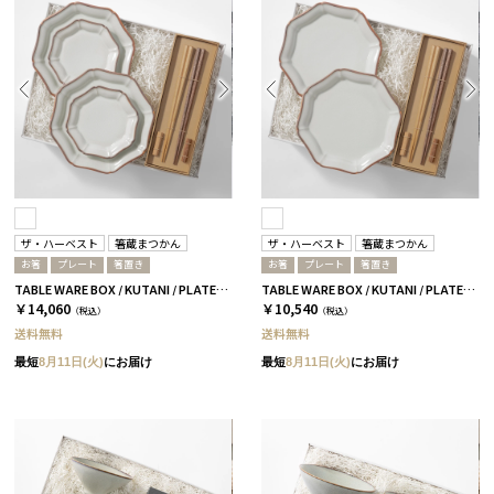
ザ・ハーベスト
箸蔵まつかん
ザ・ハーベスト
箸蔵まつかん
お箸
プレート
箸置き
お箸
プレート
箸置き
TABLE WARE BOX / KUTANI / PLATE19 4枚セット
TABLE WARE BOX / KUTANI / PLATE19 2枚セット
￥14,060
￥10,540
（税込）
（税込）
送料無料
送料無料
最短
8月11日(火)
にお届け
最短
8月11日(火)
にお届け