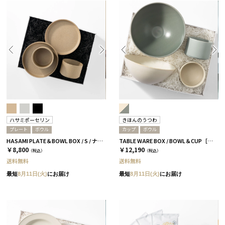
ハサミポーセリン
きほんのうつわ
プレート
ボウル
カップ
ボウル
HASAMI PLATE＆BOWL BOX / S / ナチュラル［ハサミポーセリン］
TABLE WARE BOX / BOWL＆CUP［きほんのうつわ］
￥8,800
￥12,190
（税込）
（税込）
送料無料
送料無料
最短
8月11日(火)
にお届け
最短
8月11日(火)
にお届け