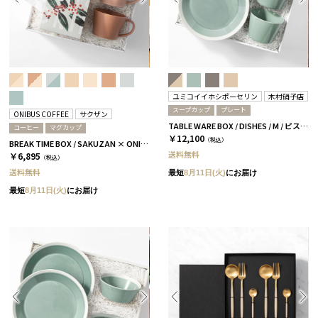
ユミコイイホシポーセリン
木村硝子店
スープカップ
プレート
ONIBUS COFFEE
サクザン
TABLE WARE BOX / DISHES / M / ピスタチオグリーン［イイホシユミコ×木村硝子店］
コーヒー
マグカップ
￥12,100
（税込）
BREAK TIME BOX / SAKUZAN × ONIBUS COFFEE テラコッタ＆コーラルベージュ
送料無料
￥6,895
（税込）
送料無料
最短
8月11日(火)
にお届け
最短
8月11日(火)
にお届け