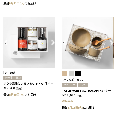
最短
8月11日(火)
にお届け
谷川醸造
調味料
醤油
ハサミポーセリン
サクラ醤油といろいろセットA［谷川醸造］
カトラリー
ボウル
￥2,800
（税込）
TABLE WARE BOX / HASAMI / S / ナチュラル［ハサミポーセリン］
￥13,620
最短
8月19日(水)
にお届け
（税込）
送料無料
最短
8月11日(火)
にお届け