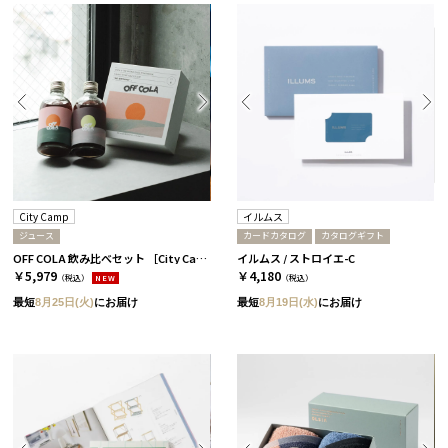
City Camp
イルムス
ジュース
カードカタログ
カタログギフト
OFF COLA 飲み比べセット ［City Camp］
イルムス / ストロイエ-C
￥5,979
￥4,180
（税込）
NEW
（税込）
最短
8月25日(火)
にお届け
最短
8月19日(水)
にお届け