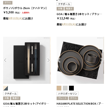
ボウル
クチポール
ボサノバ/ボウル 25cm［ナハトマン］
お箸
箸置き
￥5,500
（税込）
入荷待ち
GOA / 箸＆箸置き2本セット / ブラックシルバー＆ホワイトシルバー［クチポール］
￥12,540
最短
8月11日(火)
にお届け
（税込）
最短
8月11日(火)
にお届け
クチポール
ハサミポーセリン
お箸
箸置き
プレート
ボウル
GOA/箸＆箸置き2本セット/アイボリーシルバー＆ブルーシルバー［クチポール］
HASAMI PLATE SELECTION BOX / ブラック［ハサミポーセリン］