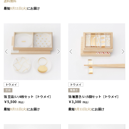
送料無料
最短
8月11日(火)
にお届け
トウメイ
トウメイ
豆皿
箸置き
箔 豆皿/い/4枚セット［トウメイ］
箔 箸置き/い/5個セット［トウメイ］
￥5,500
￥3,300
（税込）
（税込）
最短
8月11日(火)
にお届け
最短
8月11日(火)
にお届け