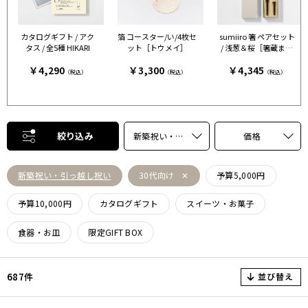
カタログギフト / アク
箔 コースター/い/4枚セ
sumiiro 箸 ペアセット
タス / 全5種 HIKARI
ット［トウメイ］
/ 浅葱＆桜［箸蔵まつ
かん］
￥4,290
￥3,300
￥4,345
（税込）
（税込）
（税込）
絞り込み
新築祝い・引っ越し祝い
価格
新築祝い・引っ越し祝い
30代向け
予算5,000円
予算10,000円
カタログギフト
スイーツ・お菓子
食器・お皿
限定GIFT BOX
並び替え
687件