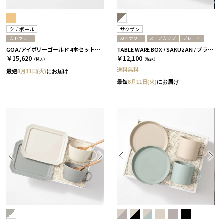
クチポール
サクザン
カトラリー
カトラリー
スープカップ
プレート
GOA/アイボリーゴールド 4本セット［クチポール］
TABLE WARE BOX / SAKUZAN / ブラウン＆ホワイト
￥15,620
￥12,100
（税込）
（税込）
送料無料
最短
8月11日(火)
にお届け
最短
8月11日(火)
にお届け