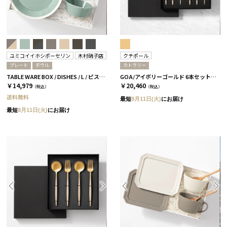
ユミコイイホシポーセリン
木村硝子店
クチポール
プレート
ボウル
カトラリー
TABLE WARE BOX / DISHES / L / ピスタチオグリーン［イイホシユミコ×木村硝子店］
GOA/アイボリーゴールド 6本セット［クチポール］
￥14,979
￥20,460
（税込）
（税込）
送料無料
最短
8月11日(火)
にお届け
最短
8月11日(火)
にお届け