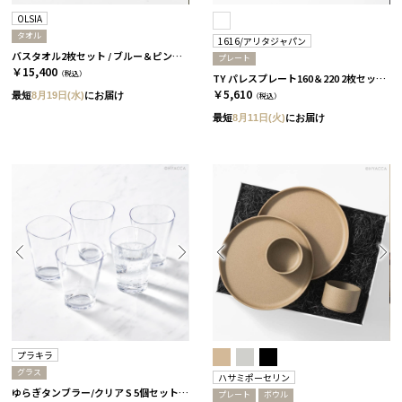
OLSIA
タオル
1616/アリタジャパン
バスタオル2枚セット / ブルー＆ピンク［オルシア］
プレート
￥15,400
（税込）
TY パレスプレート160＆220 2枚セット［1616/アリタジャパン］
￥5,610
最短
8月19日(水)
にお届け
（税込）
最短
8月11日(火)
にお届け
プラキラ
グラス
ハサミポーセリン
ゆらぎタンブラー/クリア S 5個セット［プラキラ］
プレート
ボウル