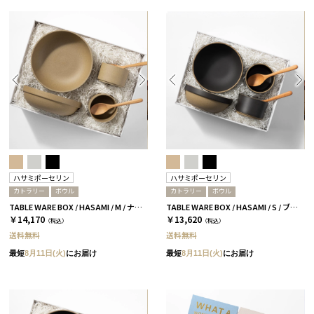
ハサミポーセリン
ハサミポーセリン
カトラリー
ボウル
カトラリー
ボウル
TABLE WARE BOX / HASAMI / M / ナチュラル［ハサミポーセリン］
TABLE WARE BOX / HASAMI / S / ブラック［ハサミポーセリン］
￥14,170
￥13,620
（税込）
（税込）
送料無料
送料無料
最短
8月11日(火)
にお届け
最短
8月11日(火)
にお届け