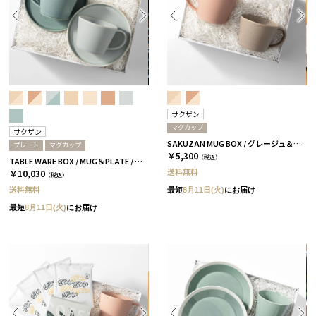
サクザン
マグカップ
サクザン
SAKUZAN MUG BOX / グレージュ＆コーラルベージュ［サクザン×HYACCA］
プレート
マグカップ
￥5,300
（税込）
TABLE WARE BOX / MUG＆PLATE / スカイブルー＆アクアブルー［サクザン×HYACCA］
送料無料
￥10,030
（税込）
送料無料
最短
8月11日(火)
にお届け
最短
8月11日(火)
にお届け