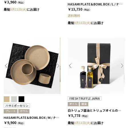
￥3,960
（税込）
HASAMI PLATE＆BOWL BOX / L / ナチュラル［ハサミポーセリン］
￥13,730
最短
8月11日(火)
にお届け
（税込）
送料無料
最短
8月11日(火)
にお届け
FRESH TRUFFLE JAPAN
オイル
醤油
ハサミポーセリン
白トリュフ醤油とトリュフオイルのセット［FRESH TRUFFLE JAPAN］
プレート
ボウル
￥5,778
（税込）
HASAMI PLATE＆BOWL BOX / M / ナチュラル［ハサミポーセリン］
￥9,900
最短
8月11日(火)
にお届け
（税込）