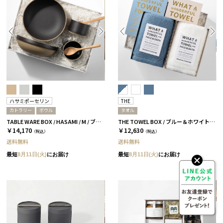
ハサミポーセリン
THE
カトラリー
ボウル
タオル
TABLE WARE BOX / HASAMI / M / ブラック［ハサミポーセリン］
THE TOWEL BOX / ブルー＆ホワイト［THE］
￥14,170
￥12,630
（税込）
（税込）
送料無料
送料無料
最短
8月11日(火)
にお届け
最短
8月11日(火)
にお届け