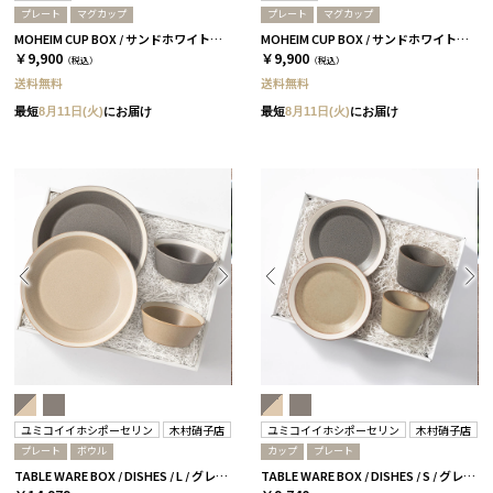
プレート
マグカップ
プレート
マグカップ
MOHEIM CUP BOX / サンドホワイト＆グレー［モヘイム］
MOHEIM CUP BOX / サンドホワイト＆ブラック［モヘイム］
￥9,900
￥9,900
（税込）
（税込）
送料無料
送料無料
最短
8月11日(火)
にお届け
最短
8月11日(火)
にお届け
ユミコイイホシポーセリン
木村硝子店
ユミコイイホシポーセリン
木村硝子店
プレート
ボウル
カップ
プレート
TABLE WARE BOX / DISHES / L / グレー＆ベージュ［イイホシユミコ×木村硝子店］
TABLE WARE BOX / DISHES / S / グレー＆ベージュ［イイホシユミコ×木村硝子店］