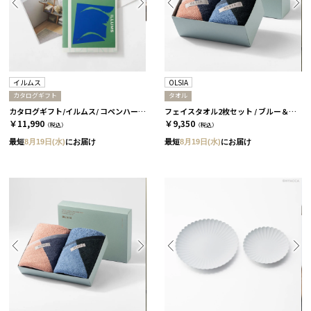
イルムス
OLSIA
カタログギフト
タオル
カタログギフト/イルムス/ コペンハーゲン
フェイスタオル2枚セット / ブルー＆ピンク［オルシア］
￥11,990
￥9,350
（税込）
（税込）
最短
8月19日(水)
にお届け
最短
8月19日(水)
にお届け