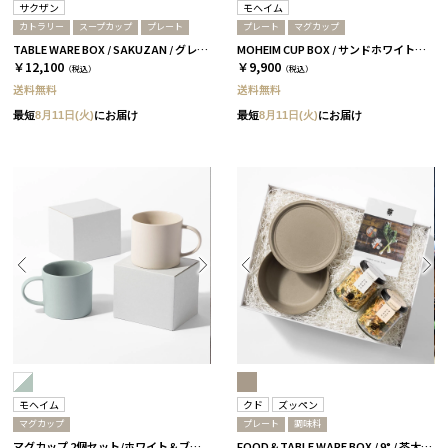
サクザン
モヘイム
カトラリー
スープカップ
プレート
プレート
マグカップ
TABLE WARE BOX / SAKUZAN / グレー＆ホワイト
MOHEIM CUP BOX / サンドホワイト＆ライトブルー［モヘイム］
￥12,100
￥9,900
（税込）
（税込）
送料無料
送料無料
最短
8月11日(火)
にお届け
最短
8月11日(火)
にお届け
モヘイム
クド
ズッペン
マグカップ
プレート
調味料
マグカップ 2個セット/ホワイト＆ブルー［モヘイム］
FOOD＆TABLE WARE BOX / 9° / 茶大色 / ズッペン