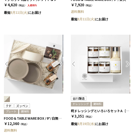
￥4,620
￥7,920
（税込）
入荷待ち
（税込）
送料無料
最短
8月11日(火)
にお届け
最短
8月11日(火)
にお届け
谷川醸造
ドレッシング
調味料
クド
ズッペン
糀ドレッシングといろいろセットA［谷川醸造］
プレート
調味料
￥3,351
（税込）
FOOD＆TABLE WARE BOX / 9°/ 白無垢&茶大色
￥12,360
最短
8月19日(水)
にお届け
（税込）
送料無料