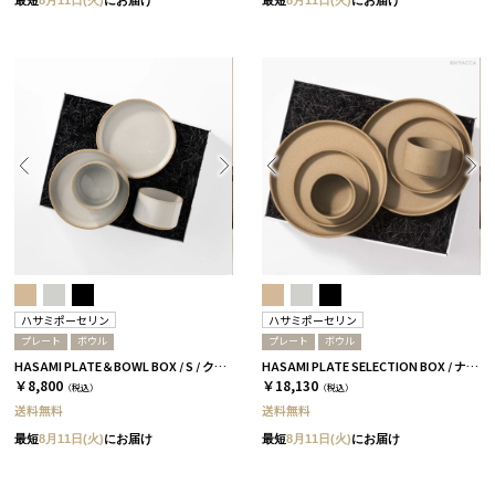
ハサミポーセリン
ハサミポーセリン
プレート
ボウル
プレート
ボウル
HASAMI PLATE＆BOWL BOX / S / クリア［ハサミポーセリン］
HASAMI PLATE SELECTION BOX / ナチュラル［ハサミポーセリン］
￥8,800
￥18,130
（税込）
（税込）
送料無料
送料無料
最短
8月11日(火)
にお届け
最短
8月11日(火)
にお届け