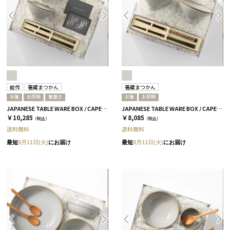
能作
箸蔵まつかん
箸蔵まつかん
お箸
お茶碗
箸置き
お箸
お茶碗
JAPANESE TABLE WARE BOX / CAPE / 茶碗+箸置き+箸 / 浅葱＆桜
JAPANESE TABLE WARE BOX / CAPE / 茶碗+箸 / 浅葱＆桜
￥10,285
￥8,085
（税込）
（税込）
送料無料
送料無料
最短
8月11日(火)
にお届け
最短
8月11日(火)
にお届け