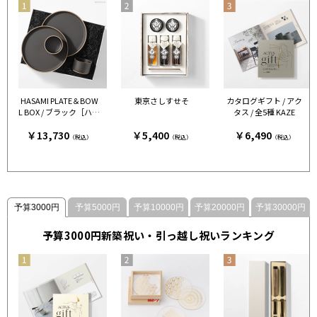
HASAMI PLATE＆BOW
東京さしすせそ
カタログギフト / アク
L BOX / ブラック［ハサ
タス / 全5種 KAZE
ミポーセリン］
￥13,730
￥5,400
￥6,490
（税込）
（税込）
（税込）
予算3000円
予算5000円
予算10000円
予算20000円
予算30000円
予算3000円新築祝い・引っ越し祝いランキング