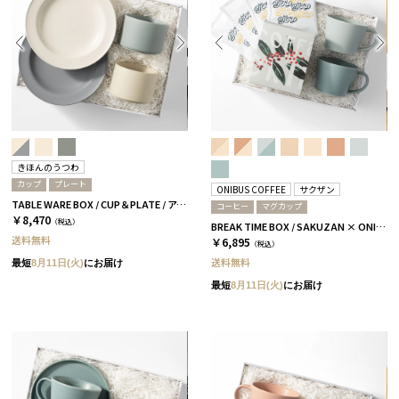
きほんのうつわ
カップ
プレート
ONIBUS COFFEE
サクザン
TABLE WARE BOX / CUP＆PLATE / アイボリー＆グレー［きほんのうつわ］
コーヒー
マグカップ
￥8,470
（税込）
BREAK TIME BOX / SAKUZAN × ONIBUS COFFEE スカイブルー＆アクアブルー
送料無料
￥6,895
（税込）
送料無料
最短
8月11日(火)
にお届け
最短
8月11日(火)
にお届け