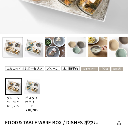
ユミコイイホシポーセリン
ズッペン
木村硝子店
カトラリー
ボウル
調味料
グレー＆
ピスタチ
ベージュ
オグリー
¥10,285
ン
¥10,285
FOOD＆TABLE WARE BOX / DISHES ボウル