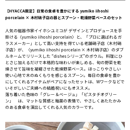
【HYACCA限定】日常の食卓を豊かにする yumiko iihoshi
porcelain × 木村硝子店の器とスプーン・乾燥野菜ベースのセット
人気の磁器作家イイホシユミコが デザインとプロデュースを手
掛ける〈yumiko iihoshi porcelain〉と、「プロに選ばれるガ
ラスメーカー」として高い支持を得ている老舗硝子店〈木村硝
子店〉が、〈yumiko iihoshi porcelain × 木村硝子店〉のダブ
ルネームでリリースした “dishesシリーズ”のボウル。料理にひ
とさじ加えるだけで本格的な味わいが楽しめる、旬の野菜を乾
燥させて旨味を凝縮させた乾燥野菜ベース。ほっこりやさしい
使い心地で木のぬくもりを感じるスプーン。毎日の食卓を豊か
にしてくれるアイテムがペアになったセットは、Wワークなどで
いそがしいご夫婦への結婚祝いにもオススメ。
落ち着いた色味の「グレー＆ベージュ」「ピスタチオグリー
ン」 は、マットな質感と釉薬の表情で、やさしくあたたかみ
のある食卓を演出してくれる人気のカラーです。