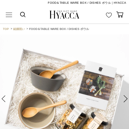
FOOD＆TABLE WARE BOX / DISHES ボウル｜HYACCA
TOP
結婚祝い
FOOD＆TABLE WARE BOX / DISHES ボウル