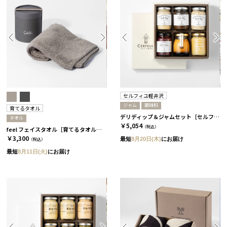
セルフィユ軽井沢
ジャム
調味料
育てるタオル
デリディップ＆ジャムセット［セルフィユ軽井沢］
タオル
￥5,054
（税込）
feel フェイスタオル［育てるタオル］/ ムーングレージュ
￥3,300
最短
8月20日(木)
にお届け
（税込）
最短
8月11日(火)
にお届け