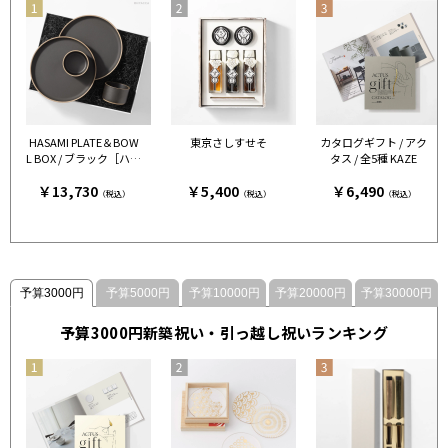
HASAMI PLATE＆BOW
東京さしすせそ
カタログギフト / アク
L BOX / ブラック［ハサ
タス / 全5種 KAZE
ミポーセリン］
￥13,730
￥5,400
￥6,490
（税込）
（税込）
（税込）
予算3000円
予算5000円
予算10000円
予算20000円
予算30000円
予算3000円新築祝い・引っ越し祝いランキング