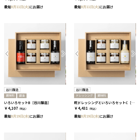
最短
8月11日(火)
にお届け
最短
8月11日(火)
にお届け
谷川醸造
谷川醸造
調味料
醤油
ドレッシング
調味料
いろいろセットB［谷川醸造］
糀ドレッシングといろいろセットC［谷川醸造］
￥4,107
￥4,431
（税込）
（税込）
最短
8月19日(水)
にお届け
最短
8月19日(水)
にお届け