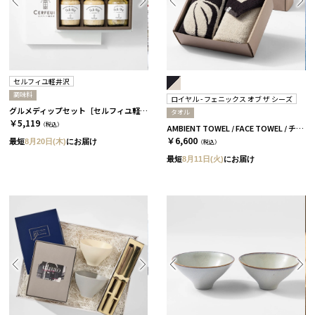
セルフィユ軽井沢
調味料
ロイヤル - フェニックス オブ ザ シーズ
グルメディップセット［セルフィユ軽井沢］
タオル
￥5,119
（税込）
AMBIENT TOWEL / FACE TOWEL / チャコール
￥6,600
最短
8月20日(木)
にお届け
（税込）
最短
8月11日(火)
にお届け