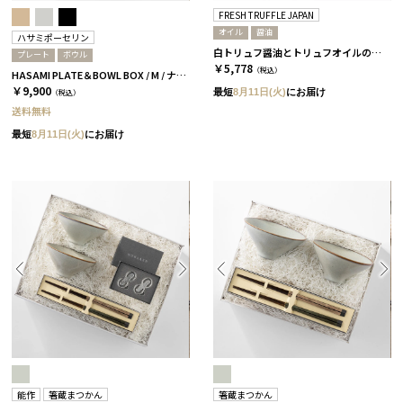
FRESH TRUFFLE JAPAN
オイル
醤油
ハサミポーセリン
白トリュフ醤油とトリュフオイルのセット［FRESH TRUFFLE JAPAN］
プレート
ボウル
￥5,778
（税込）
HASAMI PLATE＆BOWL BOX / M / ナチュラル［ハサミポーセリン］
￥9,900
最短
8月11日(火)
にお届け
（税込）
送料無料
最短
8月11日(火)
にお届け
能作
箸蔵まつかん
箸蔵まつかん