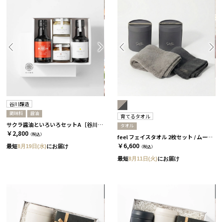
谷川醸造
調味料
醤油
育てるタオル
サクラ醤油といろいろセットA［谷川醸造］
タオル
￥2,800
（税込）
feel フェイスタオル 2枚セット / ムーングレージュ＆チャコール ［育てるタオル］
￥6,600
最短
8月19日(水)
にお届け
（税込）
最短
8月11日(火)
にお届け