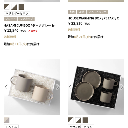
お米
お鍋
レトルトカレー
ハサミポーセリン
HOUSE WARMING BOX / PETARI / CURRY&RICE PETARI BEIGE
プレート
マグカップ
￥22,210
（税込）
HASAMI CUP BOX / ダークグレー＆アッシュホワイト［ハサミポーセリン］
送料無料
￥12,540
（税込）
入荷待ち
送料無料
最短
8月21日(金)
にお届け
最短
8月11日(火)
にお届け
モヘイム
ハサミポーセリン