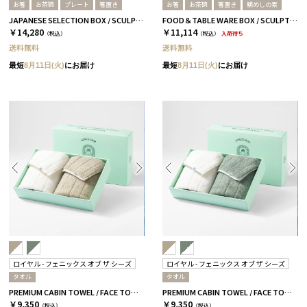
お箸
お茶碗
プレート
箸置き
お箸
お茶碗
箸置き
鯛めしの素
JAPANESE SELECTION BOX / SCULPTURE / セージグリーン / さくら＆ウォルナット
FOOD＆TABLE WARE BOX / SCULPTURE / 鯛めし+箸 / さくら＆ウォルナット
￥14,280
￥11,114
（税込）
（税込）
入荷待ち
送料無料
送料無料
最短
8月11日(火)
にお届け
最短
8月11日(火)
にお届け
ロイヤル - フェニックス オブ ザ シーズ
ロイヤル - フェニックス オブ ザ シーズ
タオル
タオル
PREMIUM CABIN TOWEL / FACE TOWEL / PLAZA TAUPE
PREMIUM CABIN TOWEL / FACE TOWEL / GREEN BAY
￥9,350
￥9,350
（税込）
（税込）