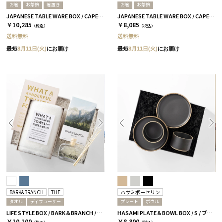
お箸
お茶碗
箸置き
お箸
お茶碗
JAPANESE TABLE WARE BOX / CAPE / 茶碗+箸置き+箸 / 浅葱＆桜
JAPANESE TABLE WARE BOX / CAPE / 茶碗+箸 / 浅葱＆桜
￥10,285
￥8,085
（税込）
（税込）
送料無料
送料無料
最短
8月11日(火)
にお届け
最短
8月11日(火)
にお届け
BARK&BRANCH
THE
ハサミポーセリン
タオル
ディフューザー
プレート
ボウル
LIFE STYLE BOX / BARK＆BRANCH / ホワイト
HASAMI PLATE＆BOWL BOX / S / ブラック［ハサミポーセリン］
￥10,100
￥8,800