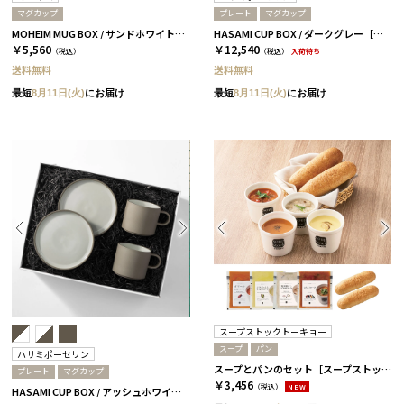
マグカップ
プレート
マグカップ
MOHEIM MUG BOX / サンドホワイト＆グレー［モヘイム］
HASAMI CUP BOX / ダークグレー［ハサミポーセリン］
￥5,560
￥12,540
（税込）
（税込）
入荷待ち
送料無料
送料無料
最短
8月11日(火)
にお届け
最短
8月11日(火)
にお届け
スープストックトーキョー
スープ
パン
ハサミポーセリン
スープとパンのセット［スープストックトーキョー］ 4パック
プレート
マグカップ
￥3,456
（税込）
NEW
HASAMI CUP BOX / アッシュホワイト［ハサミポーセリン］