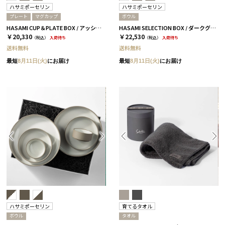
ハサミポーセリン
ハサミポーセリン
プレート
マグカップ
ボウル
HASAMI CUP＆PLATE BOX / アッシュホワイト［ハサミポーセリン］
HASAMI SELECTION BOX / ダークグレー［ハサミポーセリン］
￥20,330
￥22,530
（税込）
入荷待ち
（税込）
入荷待ち
送料無料
送料無料
最短
8月11日(火)
にお届け
最短
8月11日(火)
にお届け
ハサミポーセリン
育てるタオル
ボウル
タオル