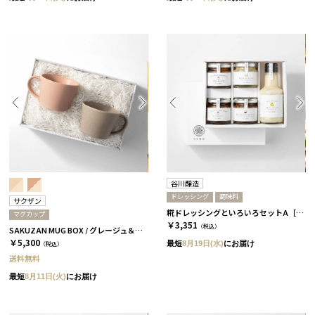
谷川醸造
ドレッシング
調味料
サクザン
糀ドレッシングといろいろセットA［谷川醸造］
マグカップ
￥3,351
（税込）
SAKUZAN MUG BOX / グレージュ＆コーラルベージュ［サクザン×HYACCA］
￥5,300
最短
8月19日(水)
にお届け
（税込）
送料無料
最短
8月11日(火)
にお届け