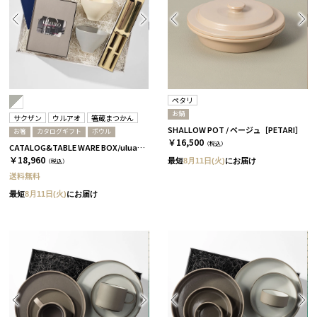
ペタリ
お鍋
サクザン
ウルアオ
箸蔵まつかん
SHALLOW POT / ベージュ［PETARI］
お箸
カタログギフト
ボウル
￥16,500
（税込）
CATALOG&TABLE WARE BOX/uluao/グレー＆ホワイト/ 浅葱＆桜 ザグーアン
￥18,960
最短
8月11日(火)
にお届け
（税込）
送料無料
最短
8月11日(火)
にお届け