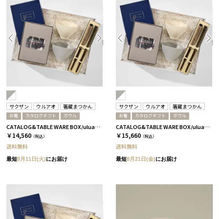
サクザン
ウルアオ
箸蔵まつかん
サクザン
ウルアオ
箸蔵まつかん
お箸
カタログギフト
ボウル
お箸
カタログギフト
ボウル
CATALOG&TABLE WARE BOX/uluao/グレー＆ホワイト/ 浅葱＆桜 バジーリア
CATALOG&TABLE WARE BOX/uluao/グレー＆ホワイト/ 浅葱＆桜 イヴェット
￥14,560
￥15,660
（税込）
（税込）
送料無料
送料無料
最短
8月11日(火)
にお届け
最短
8月21日(金)
にお届け