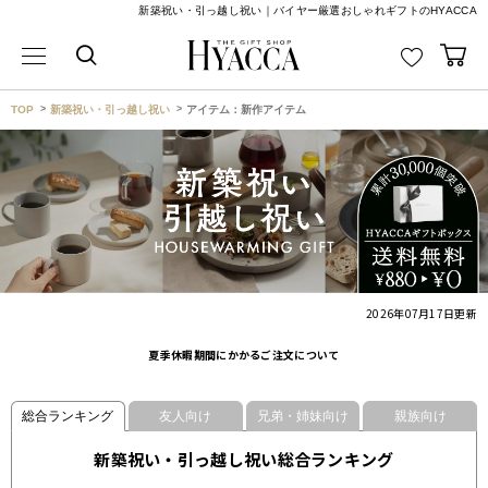
新築祝い・引っ越し祝い｜バイヤー厳選おしゃれギフトのHYACCA
TOP
新築祝い・引っ越し祝い
アイテム：新作アイテム
2026年07月17日
更新
夏季休暇期間にかかるご注文について
総合ランキング
友人向け
兄弟・姉妹向け
親族向け
新築祝い・引っ越し祝い総合ランキング