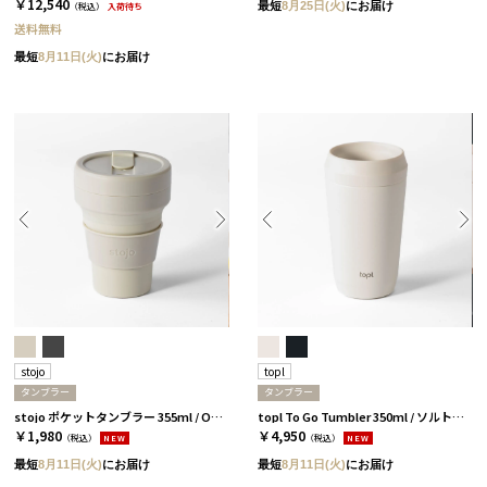
￥12,540
最短
8月25日(火)
にお届け
（税込）
入荷待ち
送料無料
最短
8月11日(火)
にお届け
stojo
topl
タンブラー
タンブラー
stojo ポケットタンブラー 355ml / OAT［ストージョ］
topl To Go Tumbler 350ml / ソルト［トップル］
￥1,980
￥4,950
（税込）
NEW
（税込）
NEW
最短
8月11日(火)
にお届け
最短
8月11日(火)
にお届け