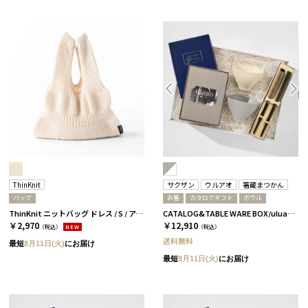
ThinKnit
サクザン
ウルアオ
箸蔵まつかん
バッグ
お箸
カタログギフト
ボウル
ThinKnit ニットバッグ ドレス / S / アイボリー［シンクニット］
CATALOG&TABLE WARE BOX/uluao/グレー＆ホワイト/ 浅葱＆桜 フロレンツィア
￥2,970
￥12,910
（税込）
NEW
（税込）
送料無料
最短
8月11日(火)
にお届け
最短
8月11日(火)
にお届け