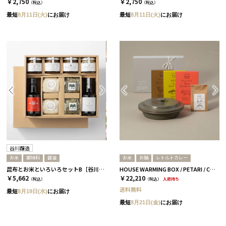
￥2,750
￥2,750
（税込）
（税込）
最短
8月11日(火)
にお届け
最短
8月11日(火)
にお届け
谷川醸造
お米
調味料
醤油
お米
お鍋
レトルトカレー
昆布とお米といろいろセットB［谷川醸造］
HOUSE WARMING BOX / PETARI / CURRY&RICE PETARI GRAY
￥5,662
￥22,210
（税込）
（税込）
入荷待ち
送料無料
最短
8月19日(水)
にお届け
最短
8月21日(金)
にお届け