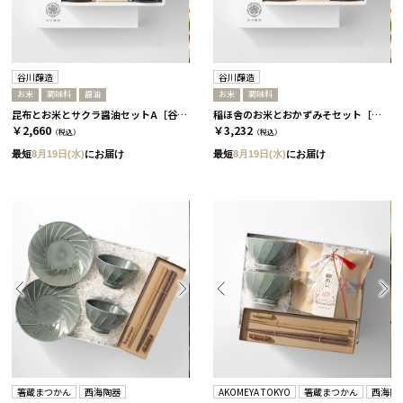
谷川醸造
谷川醸造
お米
調味料
醤油
お米
調味料
昆布とお米とサクラ醤油セットA［谷川醸造］
稲ほ舎のお米とおかずみそセット［谷川醸造］
￥2,660
￥3,232
（税込）
（税込）
最短
8月19日(水)
にお届け
最短
8月19日(水)
にお届け
箸蔵まつかん
西海陶器
AKOMEYA TOKYO
箸蔵まつかん
西海陶