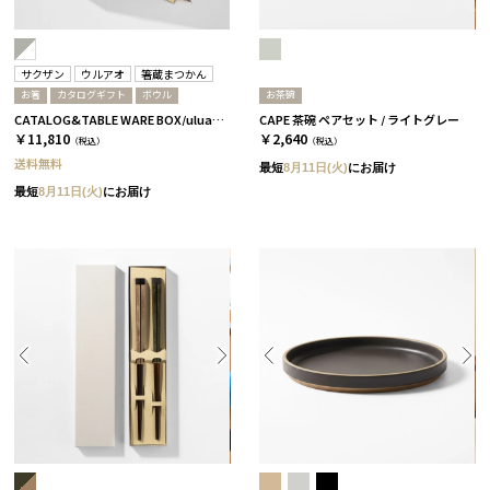
サクザン
ウルアオ
箸蔵まつかん
お箸
カタログギフト
ボウル
お茶碗
CATALOG&TABLE WARE BOX/uluao/グレー＆ホワイト/ 浅葱＆桜 アウレリアーナ
CAPE 茶碗 ペアセット / ライトグレー
￥11,810
￥2,640
（税込）
（税込）
送料無料
最短
8月11日(火)
にお届け
最短
8月11日(火)
にお届け