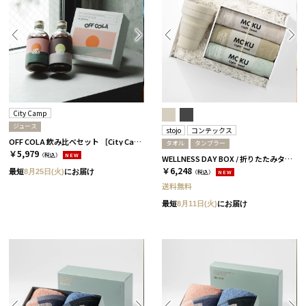
City Camp
ジュース
stojo
コンテックス
OFF COLA 飲み比べセット ［City Camp］
タオル
タンブラー
￥5,979
（税込）
NEW
WELLNESS DAY BOX / 折りたたみタンブラー+タオル / ペール
￥6,248
最短
8月25日(火)
にお届け
（税込）
NEW
送料無料
最短
8月11日(火)
にお届け