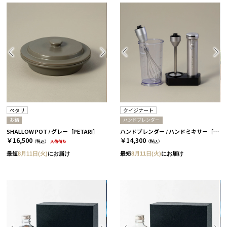
ペタリ
クイジナート
お鍋
ハンドブレンダー
SHALLOW POT / グレー［PETARI］
ハンドブレンダー / ハンドミキサー［クイジナート］
￥16,500
￥14,300
（税込）
入荷待ち
（税込）
最短
8月11日(火)
にお届け
最短
8月11日(火)
にお届け