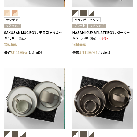
サクザン
ハサミポーセリン
マグカップ
プレート
マグカップ
SAKUZAN MUG BOX / テラコッタ＆コーラルベージュ［サクザン×HYACCA］
HASAMI CUP＆PLATE BOX / ダークグレー［ハサミポーセリン］
￥5,300
￥20,330
（税込）
（税込）
入荷待ち
送料無料
送料無料
最短
8月11日(火)
にお届け
最短
8月11日(火)
にお届け