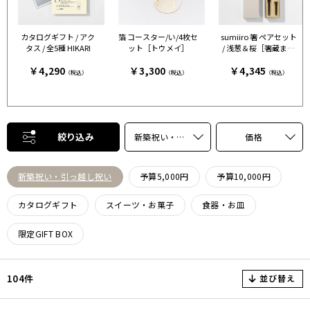
カタログギフト / アク
箔 コースター/い/4枚セ
sumiiro 箸 ペアセット
タス / 全5種 HIKARI
ット［トウメイ］
/ 浅葱＆桜［箸蔵まつ
かん］
￥4,290
￥3,300
￥4,345
（税込）
（税込）
（税込）
絞り込み
新築祝い・引っ越し祝い
価格
新築祝い・引っ越し祝い
予算5,000円
予算10,000円
カタログギフト
スイーツ・お菓子
食器・お皿
限定GIFT BOX
並び替え
104件