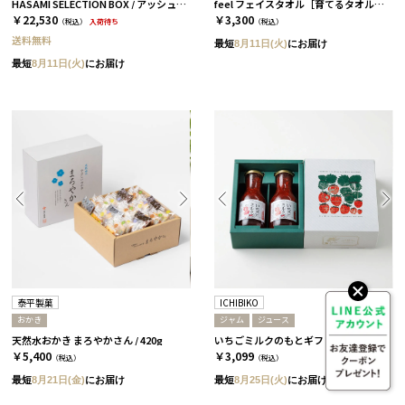
HASAMI SELECTION BOX / アッシュホワイト［ハサミポーセリン］
feel フェイスタオル［育てるタオル］/ チャコール
￥22,530
￥3,300
（税込）
入荷待ち
（税込）
送料無料
最短
8月11日(火)
にお届け
最短
8月11日(火)
にお届け
泰平製菓
ICHIBIKO
おかき
ジャム
ジュース
天然水おかき まろやかさん / 420g
いちごミルクのもとギフトセット / 2本 / いちご［ICHIBIKO］
￥5,400
￥3,099
（税込）
（税込）
最短
8月21日(金)
にお届け
最短
8月25日(火)
にお届け