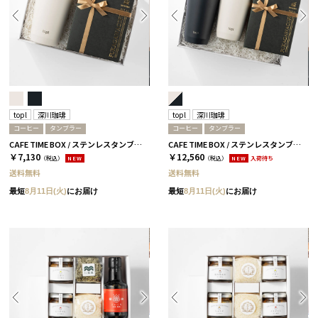
topl
深川珈琲
topl
深川珈琲
コーヒー
タンブラー
コーヒー
タンブラー
CAFE TIME BOX / ステンレスタンブラー+コーヒー ソルト
CAFE TIME BOX / ステンレスタンブラー+コーヒー / DUO / ソルト＆チャコール
￥7,130
￥12,560
（税込）
NEW
（税込）
NEW
入荷待ち
送料無料
送料無料
最短
8月11日(火)
にお届け
最短
8月11日(火)
にお届け