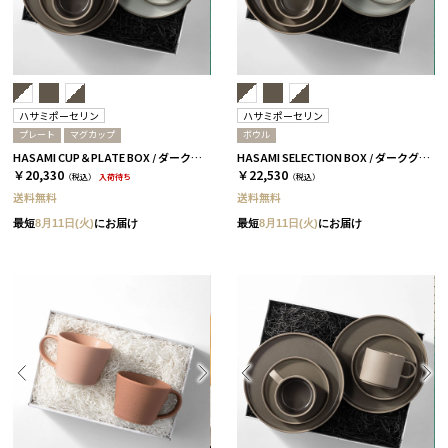
ハサミポーセリン
ハサミポーセリン
プレート
マグカップ
ボウル
HASAMI CUP＆PLATE BOX / ダークグレー＆アッシュホワイト［ハサミポーセリン］
HASAMI SELECTION BOX / ダークグレー＆アッシュホワイト［ハサミポーセリン］
￥20,330
￥22,530
（税込）
入荷待ち
（税込）
送料無料
送料無料
最短
8月11日(火)
にお届け
最短
8月11日(火)
にお届け