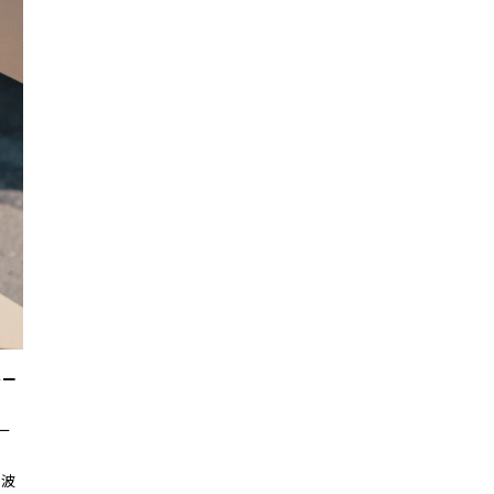
レー
レー
ム
。波