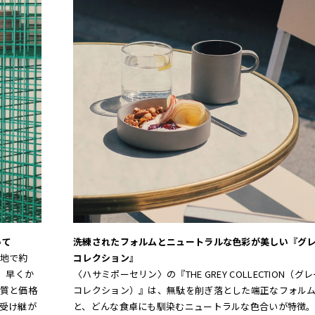
いて
洗練されたフォルムとニュートラルな色彩が美しい『グ
地で約
コレクション』
、早くか
〈ハサミポーセリン〉の『THE GREY COLLECTION（グ
質と価格
コレクション）』は、無駄を削ぎ落とした端正なフォル
受け継が
と、どんな食卓にも馴染むニュートラルな色合いが特徴