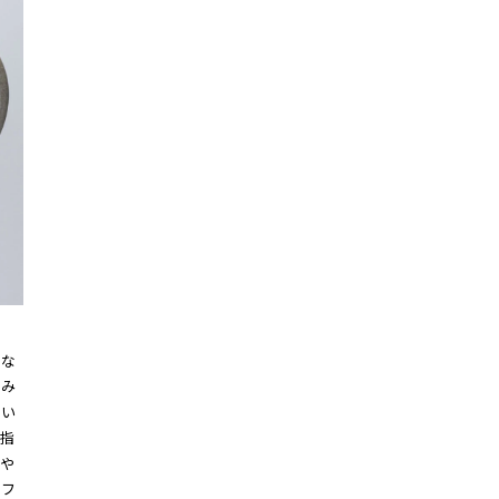
かな
丸み
よい
指
や
カフ