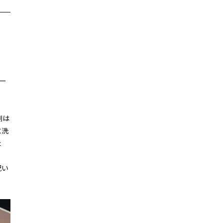
ダー
側は
に洗
た
祝い