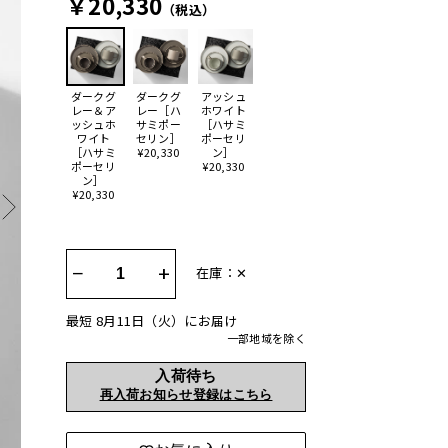
￥20,330
（税込）
ダークグ
ダークグ
アッシュ
レー＆ア
レー［ハ
ホワイト
ッシュホ
サミポー
［ハサミ
ワイト
セリン］
ポーセリ
［ハサミ
¥20,330
ン］
ポーセリ
¥20,330
ン］
¥20,330
−
+
在庫：✕
最短 8月11日（火）にお届け
一部地域を除く
入荷待ち
再入荷お知らせ登録はこちら