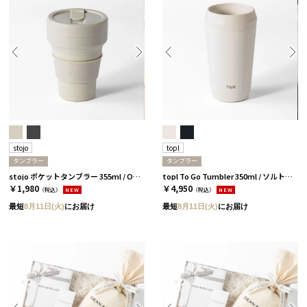
stojo
topl
タンブラー
タンブラー
stojo ポケットタンブラー 355ml / OAT［ストージョ］
topl To Go Tumbler 350ml / ソルト［トップル］
￥1,980
￥4,950
（税込）
NEW
（税込）
NEW
最短
8月11日(火)
にお届け
最短
8月11日(火)
にお届け