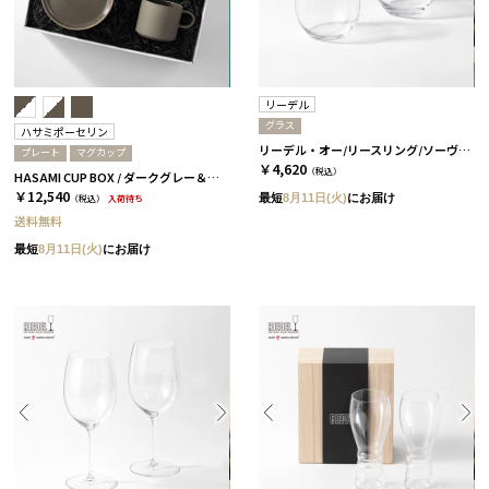
リーデル
グラス
ハサミポーセリン
リーデル・オー/リースリング/ソーヴィニヨン・ブラン 2個セット［リーデル］
プレート
マグカップ
￥4,620
（税込）
HASAMI CUP BOX / ダークグレー＆アッシュホワイト［ハサミポーセリン］
￥12,540
最短
8月11日(火)
にお届け
（税込）
入荷待ち
送料無料
最短
8月11日(火)
にお届け