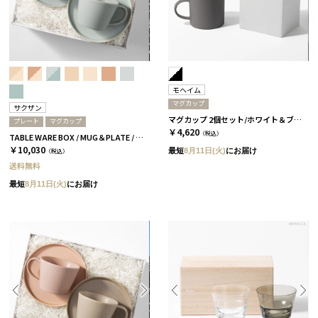
モヘイム
マグカップ
サクザン
マグカップ 2個セット/ホワイト＆ブラック［モヘイム］
プレート
マグカップ
￥4,620
（税込）
TABLE WARE BOX / MUG＆PLATE / スカイブルー［サクザン×HYACCA］
￥10,030
最短
8月11日(火)
にお届け
（税込）
送料無料
最短
8月11日(火)
にお届け