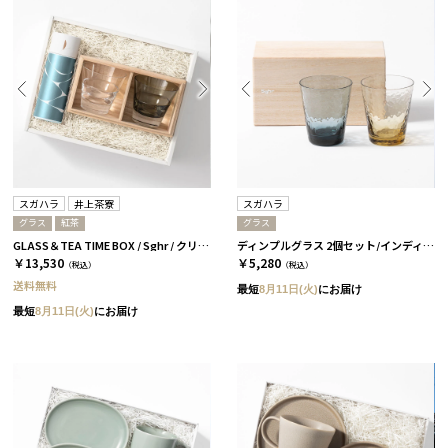
スガハラ
井上茶寮
スガハラ
グラス
紅茶
グラス
GLASS＆TEA TIME BOX / Sghr / クリアー＆カーボンブラック
ディンプルグラス 2個セット/インディゴ＆タン［スガハラ］
￥13,530
￥5,280
（税込）
（税込）
送料無料
最短
8月11日(火)
にお届け
最短
8月11日(火)
にお届け