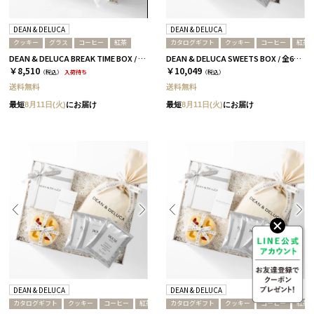
DEAN & DELUCA
DEAN & DELUCA
クッキー
グラス
コーヒー
紅茶
カタログギフト
クッキー
コーヒー
紅茶
DEAN & DELUCA BREAK TIME BOX / 全2種［ディーン＆デルーカ］ 紅茶
DEAN & DELUCA SWEETS BOX / 全6種［ディーン&デルーカ］ コーヒー / ホワイト
￥8,510
￥10,049
（税込）
入荷待ち
（税込）
送料無料
送料無料
最短
8月11日(火)
にお届け
最短
8月11日(火)
にお届け
DEAN & DELUCA
DEAN & DELUCA
カタログギフト
クッキー
コーヒー
紅茶
カタログギフト
クッキー
コーヒー
紅茶