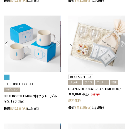
最短
8月11日(火)
にお届け
最短
8月11日(火)
にお届け
DEAN & DELUCA
クッキー
グラス
コーヒー
紅茶
BLUE BOTTLE COFFEE
DEAN & DELUCA BREAK TIME BOX / 全2種［ディーン＆デルーカ］ コーヒー
マグカップ
￥8,060
（税込）
入荷待ち
BLUE BOTTLE MUG 2個セット［ブルーボトルコーヒー］
送料無料
￥5,170
（税込）
最短
8月11日(火)
にお届け
最短
8月11日(火)
にお届け