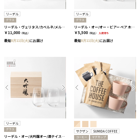
リーデル
リーデル
グラス
グラス
リーデル・ヴェリタス/カベルネ/メルロ 2個セット［リーデル］
リーデル・オー/オー・ビアー ペア 木箱入り［リーデル］
￥11,000
￥5,500
（税込）
（税込）
入荷待ち
最短
8月11日(火)
にお届け
最短
8月11日(火)
にお届け
リーデル
グラス
サクザン
SUMIDA COFFEE
リーデル・オー/大吟醸オー/酒テイスター ペア 木箱入り［リーデル］
コーヒー
マグカップ