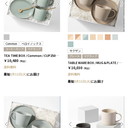
Common
ベロイノックス
コーヒーカップ
マグカップ
サクザン
TEA TIME BOX / Common / CUP250ml&SAUCER / グレー
プレート
マグカップ
￥10,480
（税込）
TABLE WARE BOX / MUG＆PLATE / グレージュ［サクザン×HYACCA］
送料無料
￥10,030
（税込）
送料無料
最短
8月11日(火)
にお届け
最短
8月11日(火)
にお届け