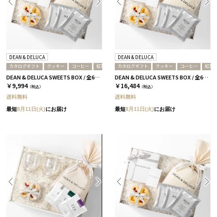
DEAN & DELUCA
DEAN & DELUCA
カタログギフト
クッキー
コーヒー
紅茶
カタログギフト
クッキー
コーヒー
紅茶
DEAN & DELUCA SWEETS BOX / 全6種［ディーン&デルーカ］ 紅茶 / ホワイト
DEAN & DELUCA SWEETS BOX / 全6種［ディーン&デルーカ］ 紅茶 / プラチナ
￥9,994
￥16,484
（税込）
（税込）
送料無料
送料無料
最短
8月11日(火)
にお届け
最短
8月11日(火)
にお届け