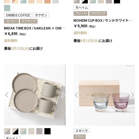
モヘイム
プレート
マグカップ
ONIBUS COFFEE
サクザン
MOHEIM CUP BOX / サンドホワイト［モヘイム］
コーヒー
マグカップ
￥9,900
（税込）
BREAK TIME BOX / SAKUZAN × ONIBUS COFFEE グレージュ＆コーラルベージュ
送料無料
￥6,895
（税込）
送料無料
最短
8月11日(火)
にお届け
最短
8月11日(火)
にお届け
スガハラ
グラス
モヘイム