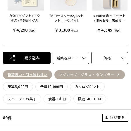
カタログギフト / アク
箔 コースター/い/4枚セ
sumiiro 箸 ペアセット
タス / 全5種 HIKARI
ット［トウメイ］
/ 浅葱＆桜［箸蔵まつ
かん］
￥4,290
￥3,300
￥4,345
（税込）
（税込）
（税込）
絞り込み
新築祝い・引っ越し祝い
価格
新築祝い・引っ越し祝い
マグカップ・グラス・ タンブラー
予算5,000円
予算10,000円
カタログギフト
スイーツ・お菓子
食器・お皿
限定GIFT BOX
並び替え
89件