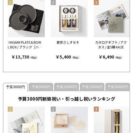
HASAMI PLATE＆BOW
東京さしすせそ
カタログギフト / アク
L BOX / ブラック［ハサ
タス / 全5種 KAZE
ミポーセリン］
￥13,730
￥5,400
￥6,490
（税込）
（税込）
（税込）
予算3000円
予算5000円
予算10000円
予算20000円
予算30000円
予算3000円新築祝い・引っ越し祝いランキング