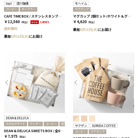
topl
深川珈琲
モヘイム
コーヒー
タンブラー
マグカップ
CAFE TIME BOX / ステンレスタンブラー+コーヒー / DUO / ソルト＆チャコール
マグカップ 2個セット/ホワイト＆グレー［モヘイム］
￥12,560
￥4,620
（税込）
NEW
入荷待ち
（税込）
送料無料
最短
8月11日(火)
にお届け
最短
8月11日(火)
にお届け
DEAN & DELUCA
カタログギフト
クッキー
コーヒー
紅茶
サクザン
SUMIDA COFFEE
DEAN & DELUCA SWEETS BOX / 全6種［ディーン&デルーカ］ コーヒー / チャコール
コーヒー
マグカップ
￥7,975
（税込）