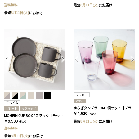
送料無料
最短
8月11日(火)
にお届け
最短
8月11日(火)
にお届け
プラキラ
グラス
モヘイム
ゆらぎタンブラー/M 5個セット［プラキラ］
プレート
マグカップ
￥4,620
（税込）
MOHEIM CUP BOX / ブラック［モヘイム］
￥9,900
最短
8月11日(火)
にお届け
（税込）
送料無料
最短
8月11日(火)
にお届け