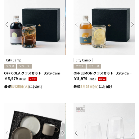
City Camp
City Camp
グラス
ジュース
グラス
ジュース
OFF COLA グラスセット［City Camp］
OFF LEMON グラスセット［City Camp］
￥5,979
￥5,979
（税込）
NEW
（税込）
NEW
最短
8月25日(火)
にお届け
最短
8月25日(火)
にお届け