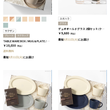
スガハラ
グラス
デュオオールドグラス 2個セット/クリアー＆カーボンブラック［スガハラ］
サクザン
￥9,680
（税込）
プレート
マグカップ
最短
8月11日(火)
にお届け
TABLE WARE BOX / MUG＆PLATE / グレージュ＆コーラルベージュ［サクザン×HYACCA］
￥10,030
（税込）
送料無料
最短
8月11日(火)
にお届け