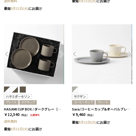
送料無料
最短
8月11日(火)
にお届け
最短
8月11日(火)
にお届け
ハサミポーセリン
サクザン
プレート
マグカップ
コーヒーカップ
プレート
HASAMI CUP BOX / ダークグレー［ハサミポーセリン］
Sara/コーヒーカップ&オーバルプレート 4個セット/グレー＆ホワイト［サクザン］
￥12,540
￥9,460
（税込）
入荷待ち
（税込）
送料無料
最短
8月11日(火)
にお届け
最短
8月11日(火)
にお届け