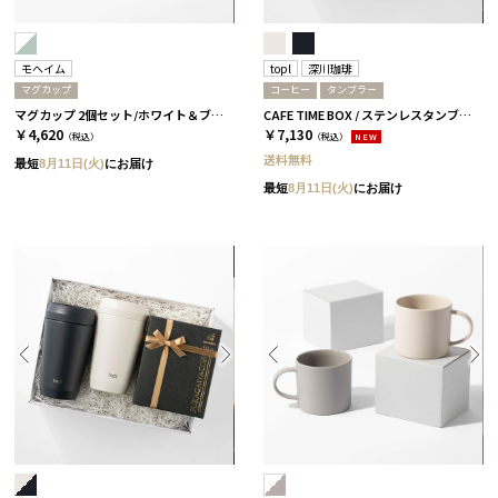
モヘイム
topl
深川珈琲
マグカップ
コーヒー
タンブラー
マグカップ 2個セット/ホワイト＆ブルー［モヘイム］
CAFE TIME BOX / ステンレスタンブラー+コーヒー ソルト
￥4,620
￥7,130
（税込）
（税込）
NEW
送料無料
最短
8月11日(火)
にお届け
最短
8月11日(火)
にお届け