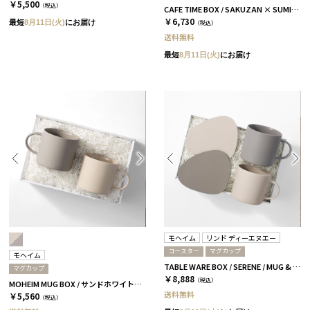
￥5,500
（税込）
CAFE TIME BOX / SAKUZAN × SUMIDA COFFEE / コーラルベージュ
￥6,730
最短
8月11日(火)
にお届け
（税込）
送料無料
最短
8月11日(火)
にお届け
モヘイム
リンド ディーエヌエー
コースター
マグカップ
モヘイム
TABLE WARE BOX / SERENE / MUG & COASTER
マグカップ
￥8,888
（税込）
MOHEIM MUG BOX / サンドホワイト＆グレー［モヘイム］
送料無料
￥5,560
（税込）