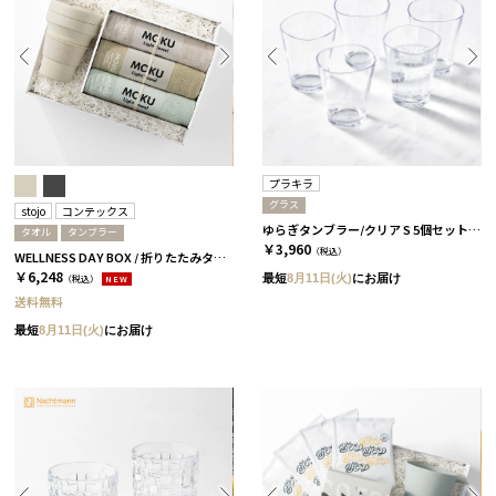
プラキラ
グラス
stojo
コンテックス
ゆらぎタンブラー/クリア S 5個セット［プラキラ］
タオル
タンブラー
￥3,960
（税込）
WELLNESS DAY BOX / 折りたたみタンブラー+タオル / ペール
￥6,248
最短
8月11日(火)
にお届け
（税込）
NEW
送料無料
最短
8月11日(火)
にお届け