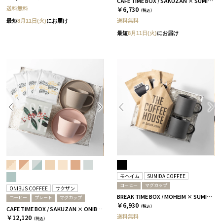
CAFE TIME BOX / SAKUZAN × SUMIDA COFFEE / グレージュ＆コーラルベージュ
送料無料
￥6,730
（税込）
送料無料
最短
8月11日(火)
にお届け
最短
8月11日(火)
にお届け
モヘイム
SUMIDA COFFEE
コーヒー
マグカップ
ONIBUS COFFEE
サクザン
BREAK TIME BOX / MOHEIM × SUMIDA COFFEE / ブラック
コーヒー
プレート
マグカップ
￥6,930
（税込）
CAFE TIME BOX / SAKUZAN × ONIBUS COFFEE / グレージュ＆コーラルベージュ
送料無料
￥12,120
（税込）