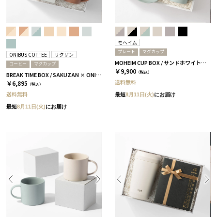
モヘイム
プレート
マグカップ
ONIBUS COFFEE
サクザン
MOHEIM CUP BOX / サンドホワイト＆ライトブルー［モヘイム］
コーヒー
マグカップ
￥9,900
（税込）
BREAK TIME BOX / SAKUZAN × ONIBUS COFFEE テラコッタ＆コーラルベージュ
送料無料
￥6,895
（税込）
送料無料
最短
8月11日(火)
にお届け
最短
8月11日(火)
にお届け