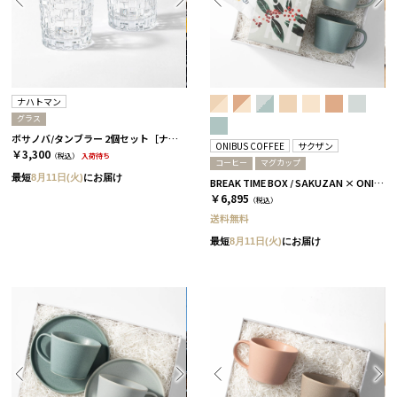
ナハトマン
グラス
ボサノバ/タンブラー 2個セット［ナハトマン］
ONIBUS COFFEE
サクザン
￥3,300
（税込）
入荷待ち
コーヒー
マグカップ
最短
8月11日(火)
にお届け
BREAK TIME BOX / SAKUZAN × ONIBUS COFFEE スカイブルー＆アクアブルー
￥6,895
（税込）
送料無料
最短
8月11日(火)
にお届け