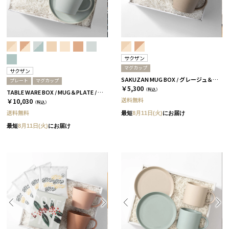
サクザン
マグカップ
サクザン
SAKUZAN MUG BOX / グレージュ＆コーラルベージュ［サクザン×HYACCA］
プレート
マグカップ
￥5,300
（税込）
TABLE WARE BOX / MUG＆PLATE / スカイブルー＆アクアブルー［サクザン×HYACCA］
送料無料
￥10,030
（税込）
送料無料
最短
8月11日(火)
にお届け
最短
8月11日(火)
にお届け