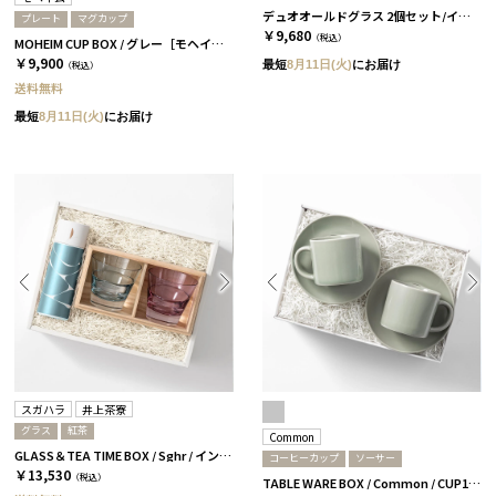
デュオオールドグラス 2個セット/インディゴ＆ワインレッド［スガハラ］
プレート
マグカップ
￥9,680
（税込）
MOHEIM CUP BOX / グレー［モヘイム］
￥9,900
最短
8月11日(火)
にお届け
（税込）
送料無料
最短
8月11日(火)
にお届け
スガハラ
井上茶寮
グラス
紅茶
Common
GLASS＆TEA TIME BOX / Sghr / インディゴ＆ワインレッド
コーヒーカップ
ソーサー
￥13,530
（税込）
TABLE WARE BOX / Common / CUP180ml&SAUCER / グレー［コモン］