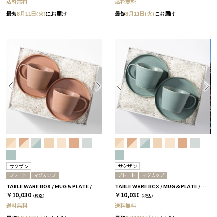
送料無料
送料無料
最短
8月11日(火)
にお届け
最短
8月11日(火)
にお届け
サクザン
サクザン
プレート
マグカップ
プレート
マグカップ
TABLE WARE BOX / MUG＆PLATE / テラコッタ［サクザン×HYACCA］
TABLE WARE BOX / MUG＆PLATE / アクアブルー［サクザン×HYACCA］
￥10,030
￥10,030
（税込）
（税込）
送料無料
送料無料