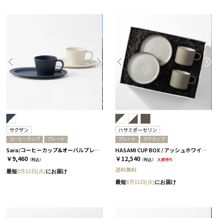
サクザン
ハサミポーセリン
コーヒーカップ
プレート
プレート
マグカップ
Sara/コーヒーカップ&オーバルプレート 4個セット/ネイビー＆ホワイト［サクザン］
HASAMI CUP BOX / アッシュホワイト［ハサミポーセリン］
￥9,460
￥12,540
（税込）
（税込）
入荷待ち
送料無料
最短
8月11日(火)
にお届け
最短
8月11日(火)
にお届け