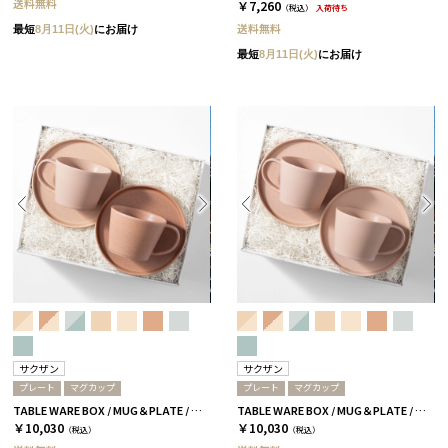
送料無料
￥7,260
（税込）
入荷待ち
送料無料
最短
8月11日(火)
にお届け
最短
8月11日(火)
にお届け
サクザン
サクザン
プレート
マグカップ
プレート
マグカップ
TABLE WARE BOX / MUG＆PLATE / テラコッタ＆コーラルベージュ［サクザン×HYACCA］
TABLE WARE BOX / MUG＆PLATE / コーラルベージュ［サクザン×HYACCA］
￥10,030
￥10,030
（税込）
（税込）