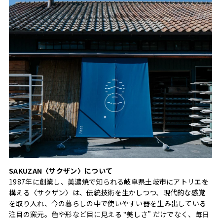
SAKUZAN〈サクザン〉について
1987年に創業し、美濃焼で知られる岐阜県土岐市にアトリエを
構える〈サクザン〉は、伝統技術を生かしつつ、現代的な感覚
を取り入れ、今の暮らしの中で使いやすい器を生み出している
注目の窯元。色や形など目に見える ‟美しさ” だけでなく、毎日