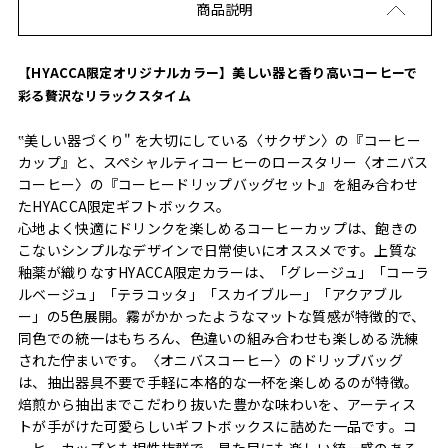
商品説明
【HYACCA限定オリジナルカラー】美しい器と香り高いコーヒーで
彩る贅沢なリラックスタイム
‟美しい器づくり" を大切にしている〈サクザン〉の『コーヒー
カップ』と、スペシャルティコーヒーのロースタリー〈オニバス
コーヒー〉の『コーヒードリップバッグセット』を組み合わせ
たHYACCA限定ギフトボックス。
心地よく快適にドリンクを楽しめるコーヒーカップは、飽きの
こないシンプルなデザインで日常使いにオススメです。上質な
釉薬が織りなすHYACCA限定カラーは、「グレージュ」「コーラ
ルベージュ」「テラコッタ」「スカイブルー」「アクアブル
ー」の5色展開。霧がかかったようなマットな質感が特徴的で、
同色での統一はもちろん、色違いの組み合わせも楽しめる洗練
された佇まいです。〈オニバスコーヒー〉のドリップバッグ
は、抽出器具不要で手軽に本格的な一杯を楽しめるのが特徴。
焙煎から抽出までこだわり抜いた豊かな味わいを、アーティス
トが手がけた可愛らしいギフトボックスに詰めた一品です。コ
ーヒーカップとも相性抜群で、見た目にも楽しい統一感のある