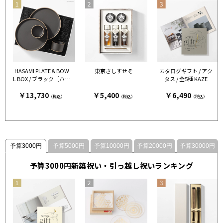
HASAMI PLATE＆BOW
東京さしすせそ
カタログギフト / アク
L BOX / ブラック［ハサ
タス / 全5種 KAZE
ミポーセリン］
￥13,730
￥5,400
￥6,490
（税込）
（税込）
（税込）
予算3000円
予算5000円
予算10000円
予算20000円
予算30000円
予算3000円新築祝い・引っ越し祝いランキング