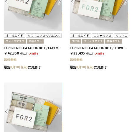
オーガエイド
ソウ・エクスペリエンス
オーガエイド
コンテックス
ソウ・エク
フェイスマスク
体験ギフト
タオル
フェイスマスク
体験ギフト
EXPERIENCE CATALOG BOX / FACEMASK / 全3種 BROWN
EXPERIENCE CATALOG BOX / TOWEL & FACEMASK / 全3種 RED
￥42,350
￥33,495
（税込）
入荷待ち
（税込）
入荷待ち
送料無料
送料無料
最短
8月18日(火)
にお届け
最短
8月18日(火)
にお届け