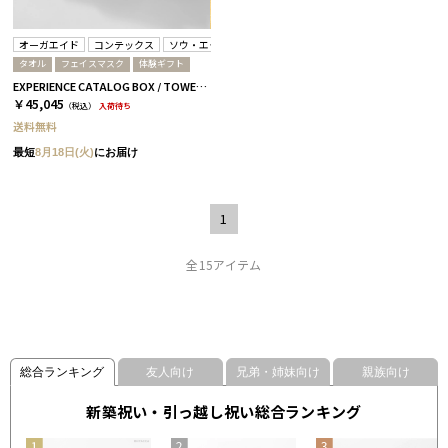
オーガエイド
コンテックス
ソウ・エクスペリエンス
タオル
フェイスマスク
体験ギフト
EXPERIENCE CATALOG BOX / TOWEL & FACEMASK / 全3種 BROWN
￥45,045
（税込）
入荷待ち
送料無料
最短
8月18日(火)
にお届け
1
全15アイテム
総合ランキング
友人向け
兄弟・姉妹向け
親族向け
新築祝い・引っ越し祝い総合ランキング