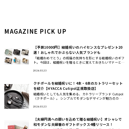
MAGAZINE PICK UP
【予算10000円】結婚祝いのハイセンスなプレゼント20
選！おしゃれでかぶらない人気ブランドも
「結婚おめでとう」の祝福の気持ちを形にする結婚祝いのギフ
ト。今回は、結婚祝いを贈るときに覚えておきたいマナーと、
おしゃれ・ハイセンスと思われる、かぶにくい結婚祝いにおす
すめのギフト
2026.03.23
クチポールを結婚祝いに！4本・6本のカトラリーセット
を紹介【HYACCA Cutipol正規取扱店】
結婚祝いとしても人気を集める、カトラリーブランド Cutipol
〈クチポール〉。 シンプルでモダンなデザインが魅力のカト
ラリーは、いつもの食卓や料理を引き立ててくれるとSNSでも
話
2026.03.23
【夫婦円満への願いを込めて贈る結婚祝い】オシャレで
和モダンな夫婦箸のギフトボックス4種リリース！