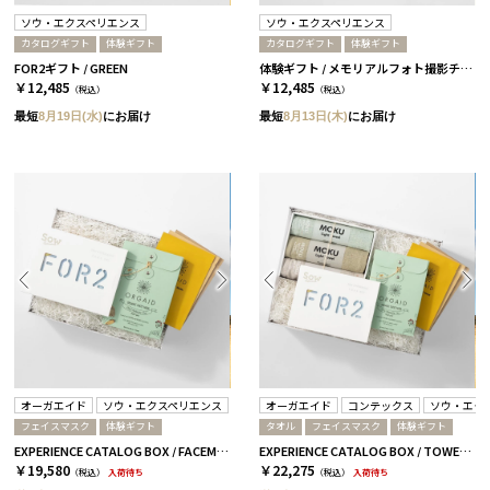
ソウ・エクスペリエンス
ソウ・エクスペリエンス
カタログギフト
体験ギフト
カタログギフト
体験ギフト
FOR2ギフト / GREEN
体験ギフト / メモリアルフォト撮影チケット
￥12,485
￥12,485
（税込）
（税込）
最短
8月19日(水)
にお届け
最短
8月13日(木)
にお届け
オーガエイド
ソウ・エクスペリエンス
オーガエイド
コンテックス
ソウ・エク
フェイスマスク
体験ギフト
タオル
フェイスマスク
体験ギフト
EXPERIENCE CATALOG BOX / FACEMASK / 全3種 GREEN
EXPERIENCE CATALOG BOX / TOWEL & FACEMASK / 全3種 GREEN
￥19,580
￥22,275
（税込）
入荷待ち
（税込）
入荷待ち