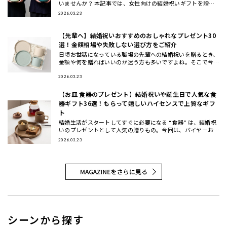
いませんか？ 本記事では、女性向けの結婚祝いギフトを贈る
相手別（女友達・同僚・先輩/上司・後輩/部下）と、年代別
2026.03.23
（20代・3
【先輩へ】結婚祝いおすすめのおしゃれなプレゼント30
選！金額相場や失敗しない選び方をご紹介
日頃お世話になっている職場の先輩への結婚祝いを贈るとき、
金額や何を贈ればいいのか迷う方も多いですよね。そこで今回
は、先輩に喜ばれる結婚祝いのプレゼントの選び方と金額相場
などのマナー
2026.03.23
【お皿 食器のプレゼント】結婚祝いや誕生日で人気な食
器ギフト36選！もらって嬉しいハイセンスで上質なギフ
ト
結婚生活がスタートしてすぐに必要になる “食器” は、結婚祝
いのプレゼントとして人気の贈りもの。今回は、バイヤーおす
すめの食器ギフトをご紹介します。大切な方に喜んでもらえる
2026.03.23
結婚祝い
シーンから探す