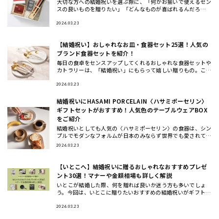
大切な方への結婚祝いを選ぶ際に、「何かお揃いで使えるセン
スの良いものを贈りたい」「どんなものが喜ばれるんだろ
う…」と 悩んだことはありませんか？ この度、THE GIFT SH
OP
2026.03.23
【結婚祝い】おしゃれなお皿・食器セット25選！人気の
ブランド食器セットを紹介！
毎日の食卓をセンスアップしてくれるおしゃれな食器セットや
カトラリーは、「結婚祝い」にもらって嬉しい贈りもの。ここ
では、ギフトのプロが一点一点こだわってセレクトした、もら
って嬉しいテ
2026.03.23
結婚祝いにHASAMI PORCELAIN〈ハサミポーセリン〉
ギフトセットがおすすめ！人気色のテーブルウェアBOX
をご紹介
結婚祝いとしても人気の〈ハサミポーセリン〉の食器は、シン
プルでモダンなフォルムが日本のみならず世界でも愛されてお
り今、注目のテーブルウェアブランド。今回は、波佐見焼の伝
2026.03.23
統を受け継ぎ
【いとこへ】結婚祝いに贈るおしゃれなおすすめプレゼ
ント30選！マナーや金額相場も詳しく解説
いとこが結婚した際、何を贈れば良いか迷う方も多いでしょ
う。今回は、いとこに贈りたいおすすめの結婚祝いがギフトの
他に、ギフトの相場や渡すタイミングについてもご紹介しま
す。おしゃれで洗
2026.03.23