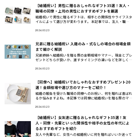
【結婚祝い】男性に贈るおしゃれなギフト35選！友人・
職場の同僚・上司の男性におすすめギフトを厳選
結婚祝いで男性に贈るギフトは、相手との関係性やライフスタ
イルによって選び方が変わります。 本記事では、友人・職場
の同僚・上司や先輩・後輩や部下など立場別に、さらに20
代・30代・4
2026.03.23
兄弟に贈る結婚祝い 入籍のみ・式なしの場合の相場金額
まで細かく解説
兄弟姉妹へ結婚祝いを贈る際の金額相場やマナー、現金とプレ
ゼントどちらが良いか、渡すタイミングの違いなどを詳しく解
説します。また、兄弟夫婦に本当に喜ばれるおしゃれな結婚祝
いギフトの選
2026.03.23
【同僚へ】結婚祝いでおしゃれなおすすめプレゼント20
選！金額相場や選び方のマナーをご紹介！
結婚の報告を受けた職場の同僚へのお祝い、何を贈れば喜ばれ
るか悩みますよね。本記事では同僚に結婚祝いを贈る際のマナ
ーや相場、選び方のコツから、実際に喜ばれるおしゃれなプレ
ゼント20選
2026.03.23
【結婚祝い】女友達に贈るおしゃれなギフト35選！友
人・同僚・先輩といった関係性や相手の女性の年代によ
るおすすめギフトを紹介
友人や先輩など、女性への結婚祝いに何を贈ればいいか迷って