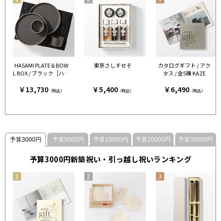
HASAMI PLATE＆BOW
東京さしすせそ
カタログギフト / アク
L BOX / ブラック［ハサ
タス / 全5種 KAZE
ミポーセリン］
￥13,730
￥5,400
￥6,490
（税込）
（税込）
（税込）
予算3000円
予算5000円
予算10000円
予算20000円
予算30000円
予算3000円新築祝い・引っ越し祝いランキング