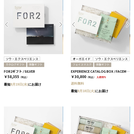
ソウ・エクスペリエンス
オーガエイド
ソウ・エクスペリエンス
カタログギフト
体験ギフト
フェイスマスク
体験ギフト
FOR2ギフト / SILVER
EXPERIENCE CATALOG BOX / FACEMASK / 全3種 RED
￥58,355
￥30,800
（税込）
（税込）
入荷待ち
送料無料
最短
8月19日(水)
にお届け
最短
8月18日(火)
にお届け