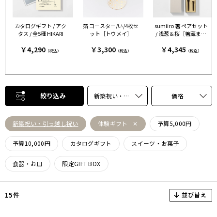
カタログギフト / アク
箔 コースター/い/4枚セ
sumiiro 箸 ペアセット
タス / 全5種 HIKARI
ット［トウメイ］
/ 浅葱＆桜［箸蔵まつ
かん］
￥4,290
￥3,300
￥4,345
（税込）
（税込）
（税込）
絞り込み
新築祝い・引っ越し祝い
価格
新築祝い・引っ越し祝い
体験ギフト
予算5,000円
予算10,000円
カタログギフト
スイーツ・お菓子
食器・お皿
限定GIFT BOX
並び替え
15件