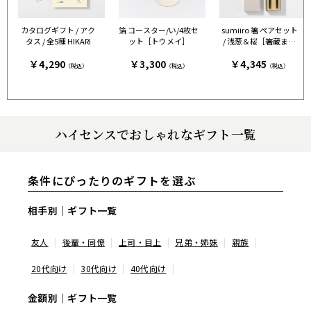
カタログギフト / アク
箔 コースター/い/4枚セ
sumiiro 箸 ペアセット
タス / 全5種 HIKARI
ット［トウメイ］
/ 浅葱＆桜［箸蔵まつ
かん］
￥4,290
￥3,300
￥4,345
（税込）
（税込）
（税込）
ハイセンスでおしゃれなギフト一覧
条件にぴったりのギフトを選ぶ
相手別｜ギフト一覧
友人
後輩・同僚
上司・目上
兄弟・姉妹
親族
20代向け
30代向け
40代向け
金額別｜ギフト一覧