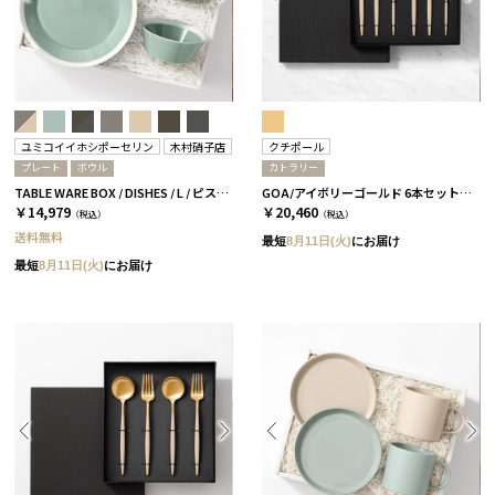
ユミコイイホシポーセリン
木村硝子店
クチポール
プレート
ボウル
カトラリー
TABLE WARE BOX / DISHES / L / ピスタチオグリーン［イイホシユミコ×木村硝子店］
GOA/アイボリーゴールド 6本セット［クチポール］
￥14,979
￥20,460
（税込）
（税込）
送料無料
最短
8月11日(火)
にお届け
最短
8月11日(火)
にお届け