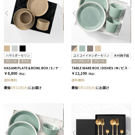
ハサミポーセリン
ユミコイイホシポーセリン
木村硝子店
プレート
ボウル
スープカップ
プレート
HASAMI PLATE＆BOWL BOX / S / ナチュラル［ハサミポーセリン］
TABLE WARE BOX / DISHES / M / ピスタチオグリーン［イイホシユミコ×木村硝子店］
￥8,800
￥12,100
（税込）
（税込）
送料無料
送料無料
最短
8月11日(火)
にお届け
最短
8月11日(火)
にお届け