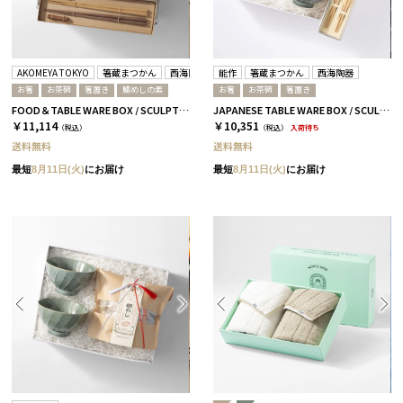
AKOMEYA TOKYO
箸蔵まつかん
西海陶器
能作
箸蔵まつかん
西海陶器
お箸
お茶碗
箸置き
鯛めしの素
お箸
お茶碗
箸置き
FOOD＆TABLE WARE BOX / SCULPTURE / 鯛めし+箸 / さくら＆ウォルナット
JAPANESE TABLE WARE BOX / SCULPTURE / セージグリーン / 浜色＆雲色
￥11,114
￥10,351
（税込）
（税込）
入荷待ち
送料無料
送料無料
最短
8月11日(火)
にお届け
最短
8月11日(火)
にお届け