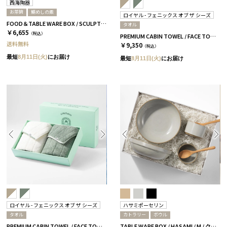
西海陶器
お茶碗
鯛めしの素
ロイヤル - フェニックス オブ ザ シーズ
FOOD＆TABLE WARE BOX / SCULPTURE / 鯛めし
タオル
￥6,655
（税込）
PREMIUM CABIN TOWEL / FACE TOWEL / PLAZA TAUPE
送料無料
￥9,350
（税込）
最短
8月11日(火)
にお届け
最短
8月11日(火)
にお届け
ロイヤル - フェニックス オブ ザ シーズ
ハサミポーセリン
タオル
カトラリー
ボウル
PREMIUM CABIN TOWEL / FACE TOWEL / GREEN BAY
TABLE WARE BOX / HASAMI / M / クリア［ハサミポーセリン］