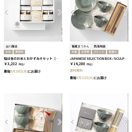
谷川醸造
箸蔵まつかん
西海陶器
お米
調味料
お箸
お茶碗
プレート
箸置き
稲ほ舎のお米とおかずみそセット［谷川醸造］
JAPANESE SELECTION BOX / SCULPTURE / セージグリーン / さくら＆ウォルナット
￥3,232
￥14,280
（税込）
（税込）
送料無料
最短
8月19日(水)
にお届け
最短
8月11日(火)
にお届け