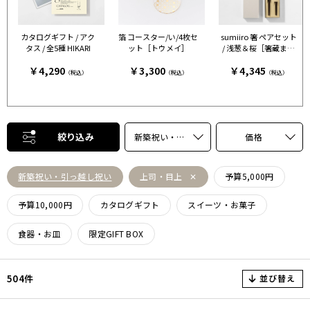
カタログギフト / アク
箔 コースター/い/4枚セ
sumiiro 箸 ペアセット
タス / 全5種 HIKARI
ット［トウメイ］
/ 浅葱＆桜［箸蔵まつ
かん］
￥4,290
￥3,300
￥4,345
（税込）
（税込）
（税込）
絞り込み
新築祝い・引っ越し祝い
価格
新築祝い・引っ越し祝い
上司・目上
予算5,000円
予算10,000円
カタログギフト
スイーツ・お菓子
食器・お皿
限定GIFT BOX
並び替え
504件