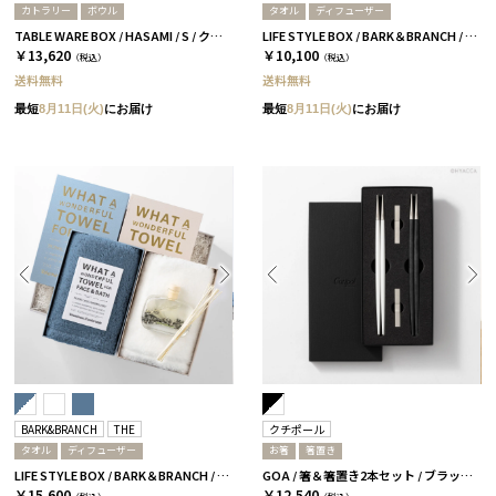
カトラリー
ボウル
タオル
ディフューザー
TABLE WARE BOX / HASAMI / S / クリア［ハサミポーセリン］
LIFE STYLE BOX / BARK＆BRANCH / ホワイト
￥13,620
￥10,100
（税込）
（税込）
送料無料
送料無料
最短
8月11日(火)
にお届け
最短
8月11日(火)
にお届け
BARK&BRANCH
THE
クチポール
タオル
ディフューザー
お箸
箸置き
LIFE STYLE BOX / BARK＆BRANCH / DUO / ブルー＆ホワイト
GOA / 箸＆箸置き2本セット / ブラックシルバー＆ホワイトシルバー［クチポール］
￥15,600
￥12,540