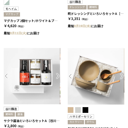
谷川醸造
ドレッシング
調味料
モヘイム
糀ドレッシングといろいろセットA［谷川醸造］
マグカップ
￥3,351
（税込）
マグカップ 2個セット/ホワイト＆ブルー［モヘイム］
￥4,620
最短
8月19日(水)
にお届け
（税込）
最短
8月11日(火)
にお届け
谷川醸造
調味料
醤油
ハサミポーセリン
サクラ醤油といろいろセットA［谷川醸造］
カトラリー
ボウル
￥2,800
（税込）