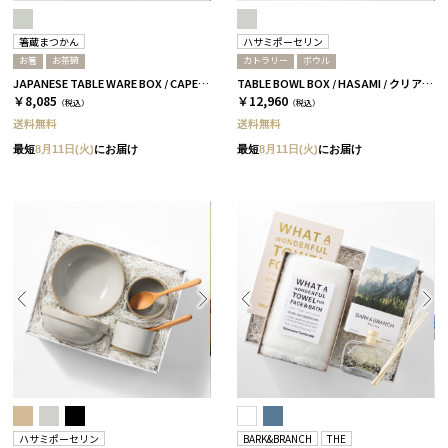
箸蔵まつかん
ハサミポーセリン
お箸
お茶碗
カトラリー
ボウル
JAPANESE TABLE WARE BOX / CAPE / 茶碗+箸 / 浅葱＆桜
TABLE BOWL BOX / HASAMI / クリア［ハサミポーセリン］
￥8,085
￥12,960
（税込）
（税込）
送料無料
送料無料
最短
8月11日(火)
にお届け
最短
8月11日(火)
にお届け
ハサミポーセリン
BARK&BRANCH
THE