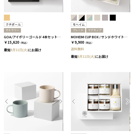
クチポール
モヘイム
カトラリー
プレート
マグカップ
GOA/アイボリーゴールド 4本セット［クチポール］
MOHEIM CUP BOX / サンドホワイト＆ライトブルー［モヘイム］
￥15,620
￥9,900
（税込）
（税込）
送料無料
最短
8月11日(火)
にお届け
最短
8月11日(火)
にお届け