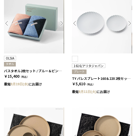
OLSIA
タオル
1616/アリタジャパン
バスタオル2枚セット / ブルー＆ピンク［オルシア］
プレート
￥15,400
（税込）
TY パレスプレート160＆220 2枚セット［1616/アリタジャパン］
￥5,610
最短
8月19日(水)
にお届け
（税込）
最短
8月11日(火)
にお届け