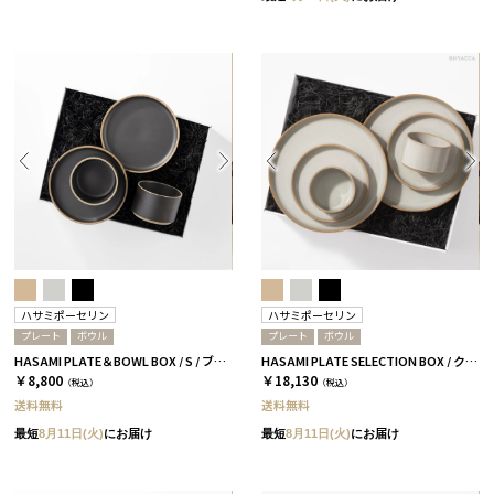
ハサミポーセリン
ハサミポーセリン
プレート
ボウル
プレート
ボウル
HASAMI PLATE＆BOWL BOX / S / ブラック［ハサミポーセリン］
HASAMI PLATE SELECTION BOX / クリア［ハサミポーセリン］
￥8,800
￥18,130
（税込）
（税込）
送料無料
送料無料
最短
8月11日(火)
にお届け
最短
8月11日(火)
にお届け