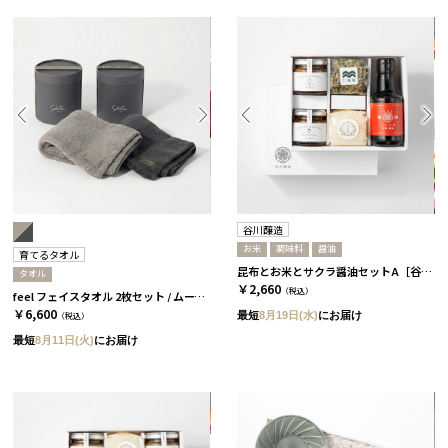
谷川醸造
お米
調味料
醤油
育てるタオル
昆布とお米とサクラ醤油セットA［谷川醸造］
タオル
￥2,660
（税込）
feel フェイスタオル 2枚セット / ムーングレージュ＆チャコール ［育てるタオル］
￥6,600
最短
8月19日(水)
にお届け
（税込）
最短
8月11日(火)
にお届け