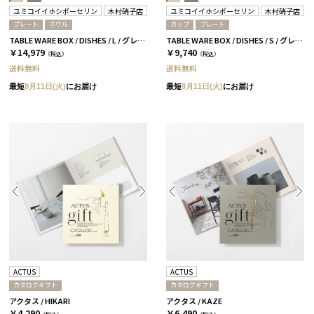
ユミコイイホシポーセリン
木村硝子店
ユミコイイホシポーセリン
木村硝子店
プレート
ボウル
カップ
プレート
TABLE WARE BOX / DISHES / L / グレー＆ベージュ［イイホシユミコ×木村硝子店］
TABLE WARE BOX / DISHES / S / グレー＆ベージュ［イイホシユミコ×木村硝子店］
￥14,979
￥9,740
（税込）
（税込）
送料無料
送料無料
最短
8月11日(火)
にお届け
最短
8月11日(火)
にお届け
ACTUS
ACTUS
カタログギフト
カタログギフト
アクタス / HIKARI
アクタス / KAZE
￥4,290
￥6,490