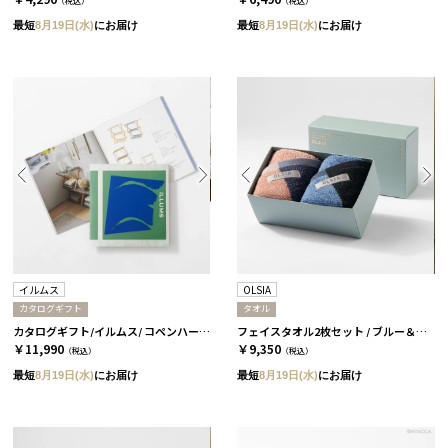
（税込）
（税込）
最短
8月19日(水)
にお届け
最短
8月19日(水)
にお届け
イルムス
OLSIA
カタログギフト
タオル
カタログギフト/イルムス/ コペンハーゲン
フェイスタオル2枚セット / ブルー＆ピンク［オルシア］
￥11,990
￥9,350
（税込）
（税込）
最短
8月19日(水)
にお届け
最短
8月19日(水)
にお届け