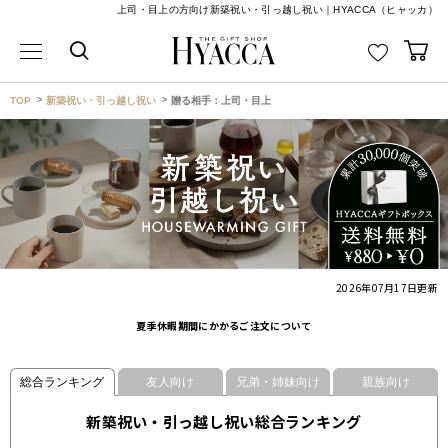
上司・目上の方向け新築祝い・引っ越し祝い｜HYACCA（ヒャッカ）
TOP
新築祝い・引っ越し祝い
贈る相手：上司・目上
2026年07月17日
更新
夏季休暇期間にかかるご注文について
総合ランキング
友人向け
兄弟・姉妹向け
親族向け
新築祝い・引っ越し祝い総合ランキング