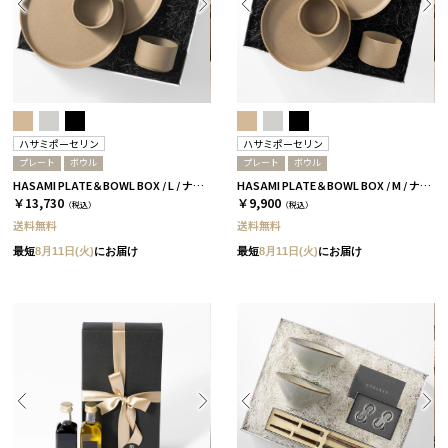
ハサミポーセリン
ハサミポーセリン
プレート
ボウル
プレート
ボウル
HASAMI PLATE＆BOWL BOX / L / ナチュラル［ハサミポーセリン］
HASAMI PLATE＆BOWL BOX / M / ナチュラル［ハサミポーセリン］
￥13,730
￥9,900
（税込）
（税込）
送料無料
送料無料
最短
8月11日(火)
にお届け
最短
8月11日(火)
にお届け