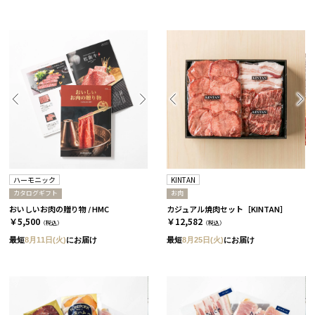
ハーモニック
KINTAN
カタログギフト
お肉
おいしいお肉の贈り物 / HMC
カジュアル焼肉セット［KINTAN］
￥5,500
￥12,582
（税込）
（税込）
最短
8月11日(火)
にお届け
最短
8月25日(火)
にお届け