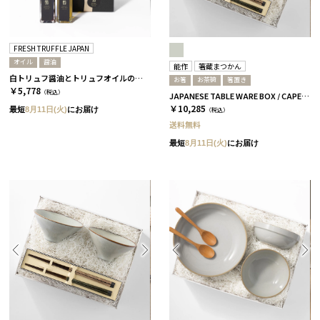
FRESH TRUFFLE JAPAN
オイル
醤油
能作
箸蔵まつかん
白トリュフ醤油とトリュフオイルのセット［FRESH TRUFFLE JAPAN］
お箸
お茶碗
箸置き
￥5,778
（税込）
JAPANESE TABLE WARE BOX / CAPE / 茶碗+箸置き+箸 / 浅葱＆桜
￥10,285
最短
8月11日(火)
にお届け
（税込）
送料無料
最短
8月11日(火)
にお届け