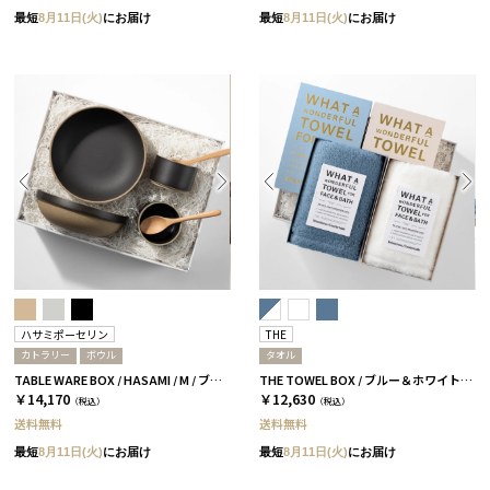
最短
8月11日(火)
にお届け
最短
8月11日(火)
にお届け
ハサミポーセリン
THE
カトラリー
ボウル
タオル
TABLE WARE BOX / HASAMI / M / ブラック［ハサミポーセリン］
THE TOWEL BOX / ブルー＆ホワイト［THE］
￥14,170
￥12,630
（税込）
（税込）
送料無料
送料無料
最短
8月11日(火)
にお届け
最短
8月11日(火)
にお届け