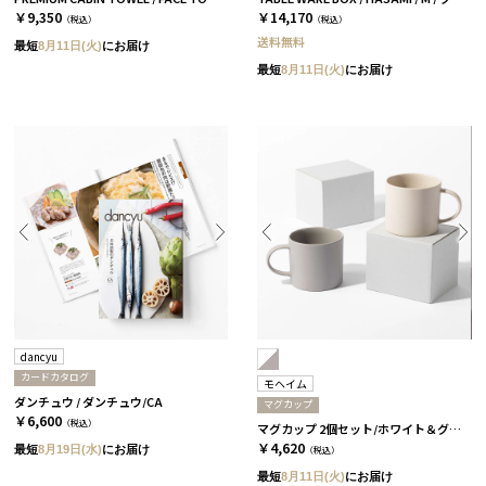
￥9,350
￥14,170
（税込）
（税込）
送料無料
最短
8月11日(火)
にお届け
最短
8月11日(火)
にお届け
dancyu
カードカタログ
モヘイム
ダンチュウ / ダンチュウ/CA
マグカップ
￥6,600
（税込）
マグカップ 2個セット/ホワイト＆グレー［モヘイム］
￥4,620
最短
8月19日(水)
にお届け
（税込）
最短
8月11日(火)
にお届け