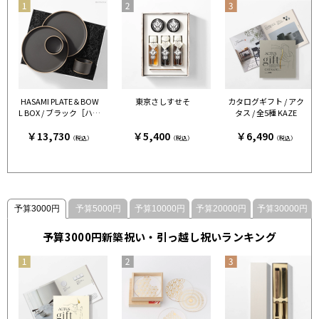
HASAMI PLATE＆BOW
東京さしすせそ
カタログギフト / アク
L BOX / ブラック［ハサ
タス / 全5種 KAZE
ミポーセリン］
￥13,730
￥5,400
￥6,490
（税込）
（税込）
（税込）
予算3000円
予算5000円
予算10000円
予算20000円
予算30000円
予算3000円新築祝い・引っ越し祝いランキング