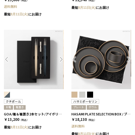
（税込）
（税込）
送料無料
最短
8月11日(火)
にお届け
最短
8月11日(火)
にお届け
クチポール
ハサミポーセリン
お箸
箸置き
プレート
ボウル
GOA/箸＆箸置き2本セット/アイボリーシルバー＆ブルーシルバー［クチポール］
HASAMI PLATE SELECTION BOX / ブラック［ハサミポーセリン］
￥13,200
￥18,130
（税込）
（税込）
送料無料
最短
8月11日(火)
にお届け
最短
8月11日(火)
にお届け