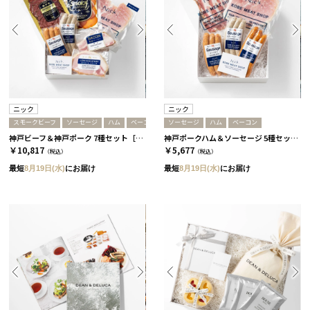
ニック
ニック
スモークビーフ
ソーセージ
ハム
ベーコン
ソーセージ
ハム
ベーコン
神戸ビーフ＆神戸ポーク 7種セット［ニック］
神戸ポークハム＆ソーセージ 5種セット［ニック］
￥10,817
￥5,677
（税込）
（税込）
最短
8月19日(水)
にお届け
最短
8月19日(水)
にお届け