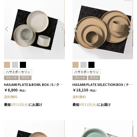
ハサミポーセリン
ハサミポーセリン
プレート
ボウル
プレート
ボウル
HASAMI PLATE＆BOWL BOX / S / クリア［ハサミポーセリン］
HASAMI PLATE SELECTION BOX / ナチュラル［ハサミポーセリン］
￥8,800
￥18,130
（税込）
（税込）
送料無料
送料無料
最短
8月11日(火)
にお届け
最短
8月11日(火)
にお届け