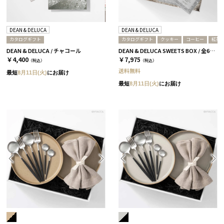
DEAN & DELUCA
DEAN & DELUCA
カタログギフト
カタログギフト
クッキー
コーヒー
紅茶
DEAN & DELUCA / チャコール
DEAN & DELUCA SWEETS BOX / 全6種［ディーン&デルーカ］ コーヒー / チャコール
￥4,400
￥7,975
（税込）
（税込）
送料無料
最短
8月11日(火)
にお届け
最短
8月11日(火)
にお届け