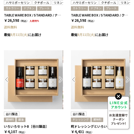
ハサミポーセリン
クチポール
リネンテイルズ
ハサミポーセリン
クチポール
リネンテ
カトラリー
ナプキン
プレート
カトラリー
ナプキン
プレート
TABLE WARE BOX / STANDARD / ナチュラル
TABLE WARE BOX / STANDARD / クリア
￥26,598
￥26,598
（税込）
入荷待ち
（税込）
送料無料
送料無料
最短
8月11日(火)
にお届け
最短
8月11日(火)
にお届け
谷川醸造
谷川醸造
調味料
醤油
ドレッシング
調味料
いろいろセットB［谷川醸造］
糀ドレッシングといろいろセットC［谷川醸造］
￥4,107
￥4,431
（税込）
（税込）