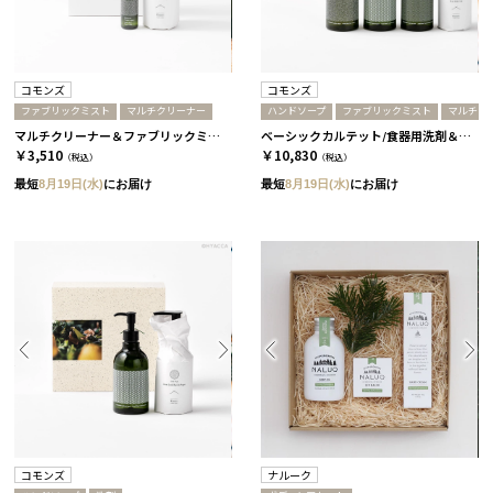
コモンズ
コモンズ
ファブリックミスト
マルチクリーナー
ハンドソープ
ファブリックミスト
マルチク
マルチクリーナー＆ファブリックミスト ミニセット［コモンズ］
ベーシックカルテット/食器用洗剤＆マルチクリーナー＆ハンドソープ＆ファブリックミスト［コモンズ］
￥3,510
￥10,830
（税込）
（税込）
最短
8月19日(水)
にお届け
最短
8月19日(水)
にお届け
コモンズ
ナルーク