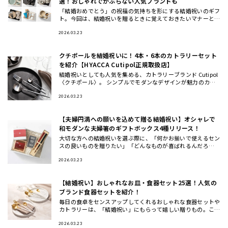
選！おしゃれでかぶらない人気ブランドも
「結婚おめでとう」の祝福の気持ちを形にする結婚祝いのギフ
ト。今回は、結婚祝いを贈るときに覚えておきたいマナーと、
おしゃれ・ハイセンスと思われる、かぶにくい結婚祝いにおす
すめのギフト
2026.03.23
クチポールを結婚祝いに！4本・6本のカトラリーセット
を紹介【HYACCA Cutipol正規取扱店】
結婚祝いとしても人気を集める、カトラリーブランド Cutipol
〈クチポール〉。 シンプルでモダンなデザインが魅力のカト
ラリーは、いつもの食卓や料理を引き立ててくれるとSNSでも
話
2026.03.23
【夫婦円満への願いを込めて贈る結婚祝い】オシャレで
和モダンな夫婦箸のギフトボックス4種リリース！
大切な方への結婚祝いを選ぶ際に、「何かお揃いで使えるセン
スの良いものを贈りたい」「どんなものが喜ばれるんだろ
う…」と 悩んだことはありませんか？ この度、THE GIFT SH
OP
2026.03.23
【結婚祝い】おしゃれなお皿・食器セット25選！人気の
ブランド食器セットを紹介！
毎日の食卓をセンスアップしてくれるおしゃれな食器セットや
カトラリーは、「結婚祝い」にもらって嬉しい贈りもの。ここ
では、ギフトのプロが一点一点こだわってセレクトした、もら
って嬉しいテ
2026.03.23