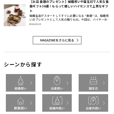
【お皿 食器のプレゼント】結婚祝いや誕生日で人気な食
器ギフト36選！もらって嬉しいハイセンスで上質なギフ
ト
結婚生活がスタートしてすぐに必要になる “食器” は、結婚祝
いのプレゼントとして人気の贈りもの。今回は、バイヤーおす
すめの食器ギフトをご紹介します。大切な方に喜んでもらえる
2026.03.23
結婚祝い
シーンから探す