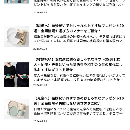
ゼントどちらが良いか、渡すタイミングの違いなどを詳しく解
説します。また、兄弟夫婦に本当に喜ばれるおしゃれな結婚祝
いギフトの選
2026.03.23
【同僚へ】結婚祝いでおしゃれなおすすめプレゼント20
選！金額相場や選び方のマナーをご紹介！
結婚の報告を受けた職場の同僚へのお祝い、何を贈れば喜ばれ
るか悩みますよね。本記事では同僚に結婚祝いを贈る際のマナ
ーや相場、選び方のコツから、実際に喜ばれるおしゃれなプレ
ゼント20選
2026.03.23
【結婚祝い】女友達に贈るおしゃれなギフト35選！友
人・同僚・先輩といった関係性や相手の女性の年代によ
るおすすめギフトを紹介
友人や先輩など、女性への結婚祝いに何を贈ればいいか迷って
いませんか？ 本記事では、女性向けの結婚祝いギフトを贈る
相手別（女友達・同僚・先輩/上司・後輩/部下）と、年代別
2026.03.23
（20代・3
【先輩へ】結婚祝いおすすめのおしゃれなプレゼント30
選！金額相場や失敗しない選び方をご紹介
日頃お世話になっている職場の先輩への結婚祝いを贈るとき、
金額や何を贈ればいいのか迷う方も多いですよね。そこで今回
は、先輩に喜ばれる結婚祝いのプレゼントの選び方と金額相場
などのマナー
2026.03.23