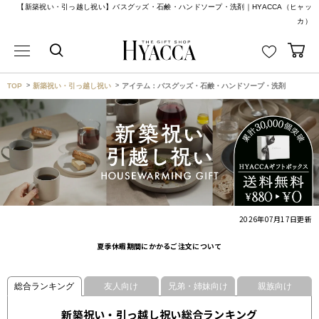
【新築祝い・引っ越し祝い】バスグッズ・石鹸・ハンドソープ・洗剤｜HYACCA（ヒャッ
カ）
TOP
新築祝い・引っ越し祝い
アイテム：バスグッズ・石鹸・ハンドソープ・洗剤
2026年07月17日
更新
夏季休暇期間にかかるご注文について
総合ランキング
友人向け
兄弟・姉妹向け
親族向け
新築祝い・引っ越し祝い総合ランキング