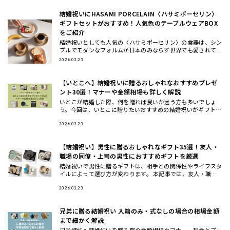
結婚祝いにHASAMI PORCELAIN〈ハサミポーセリン〉
ギフトセットがおすすめ！人気色のテーブルウェアBOX
をご紹介
結婚祝いとしても人気の〈ハサミポーセリン〉の食器は、シン
プルでモダンなフォルムが日本のみならず世界でも愛されてお
り今、注目のテーブルウェアブランド。今回は、波佐見焼の伝
2026.03.23
統を受け継ぎ
【いとこへ】結婚祝いに贈るおしゃれなおすすめプレゼ
ント30選！マナーや金額相場も詳しく解説
いとこが結婚した際、何を贈れば良いか迷う方も多いでしょ
う。今回は、いとこに贈りたいおすすめの結婚祝いがギフトの
他に、ギフトの相場や渡すタイミングについてもご紹介しま
す。おしゃれで洗
2026.03.23
【結婚祝い】男性に贈るおしゃれなギフト35選！友人・
職場の同僚・上司の男性におすすめギフトを厳選
結婚祝いで男性に贈るギフトは、相手との関係性やライフスタ
イルによって選び方が変わります。 本記事では、友人・職場
の同僚・上司や先輩・後輩や部下など立場別に、さらに20
代・30代・4
2026.03.23
兄弟に贈る結婚祝い 入籍のみ・式なしの場合の相場金額
まで細かく解説
兄弟姉妹へ結婚祝いを贈る際の金額相場やマナー、現金とプレ