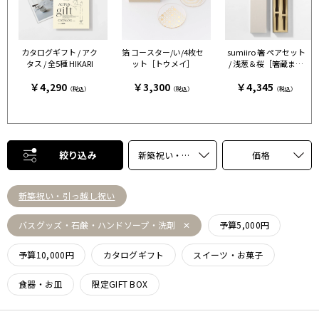
カタログギフト / アク
箔 コースター/い/4枚セ
sumiiro 箸 ペアセット
タス / 全5種 HIKARI
ット［トウメイ］
/ 浅葱＆桜［箸蔵まつ
かん］
￥4,290
￥3,300
￥4,345
（税込）
（税込）
（税込）
絞り込み
新築祝い・引っ越し祝い
価格
新築祝い・引っ越し祝い
バスグッズ・石鹸・ハンドソープ・洗剤
予算5,000円
予算10,000円
カタログギフト
スイーツ・お菓子
食器・お皿
限定GIFT BOX