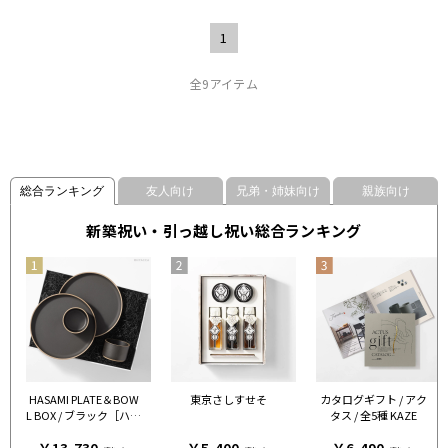
1
全9アイテム
総合ランキング
友人向け
兄弟・姉妹向け
親族向け
新築祝い・引っ越し祝い総合ランキング
HASAMI PLATE＆BOW
東京さしすせそ
カタログギフト / アク
L BOX / ブラック［ハサ
タス / 全5種 KAZE
ミポーセリン］