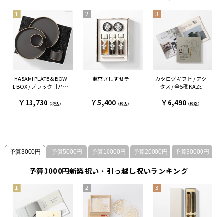
HASAMI PLATE＆BOW
東京さしすせそ
カタログギフト / アク
L BOX / ブラック［ハサ
タス / 全5種 KAZE
ミポーセリン］
￥13,730
￥5,400
￥6,490
（税込）
（税込）
（税込）
予算3000円
予算5000円
予算10000円
予算20000円
予算30000円
予算3000円新築祝い・引っ越し祝いランキング