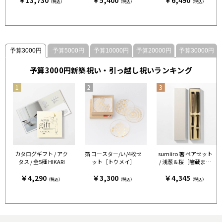
￥13,730
￥5,400
￥6,490
（税込）
（税込）
（税込）
予算3000円
予算5000円
予算10000円
予算20000円
予算30000円
予算3000円新築祝い・引っ越し祝いランキング
カタログギフト / アク
箔 コースター/い/4枚セ
sumiiro 箸 ペアセット
タス / 全5種 HIKARI
ット［トウメイ］
/ 浅葱＆桜［箸蔵まつ
かん］
￥4,290
￥3,300
￥4,345
（税込）
（税込）
（税込）