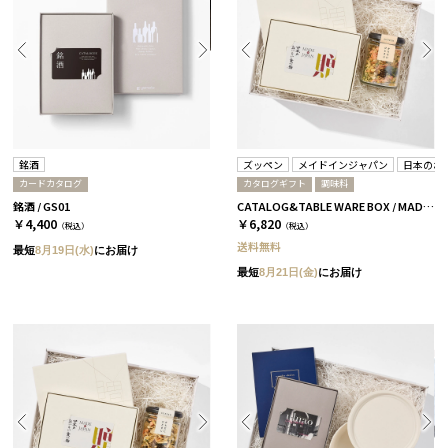
銘酒
ズッペン
メイドインジャパン
日本のお
カードカタログ
カタログギフト
調味料
銘酒 / GS01
CATALOG&TABLE WARE BOX / MADE IN JAPAN / ズッペン タマネギベース / 全4種 C MJ06＋橙
￥4,400
￥6,820
（税込）
（税込）
送料無料
最短
8月19日(水)
にお届け
最短
8月21日(金)
にお届け