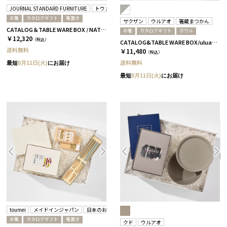
JOURNAL STANDARD FURNITURE
トウメイ
箸蔵まつかん
お箸
カタログギフト
箸置き
サクザン
ウルアオ
箸蔵まつかん
CATALOG＆TABLE WARE BOX / NATURAL / 浜色＆雲色 / 椿
お箸
カタログギフト
ボウル
￥12,320
（税込）
CATALOG&TABLE WARE BOX/uluao/グレー＆ホワイト/浜色＆雲色/ アウレリアーナ
送料無料
￥11,480
（税込）
送料無料
最短
8月11日(火)
にお届け
最短
8月11日(火)
にお届け
toumei
メイドインジャパン
日本のおいしい食べ物
お箸
カタログギフト
箸置き
クド
ウルアオ