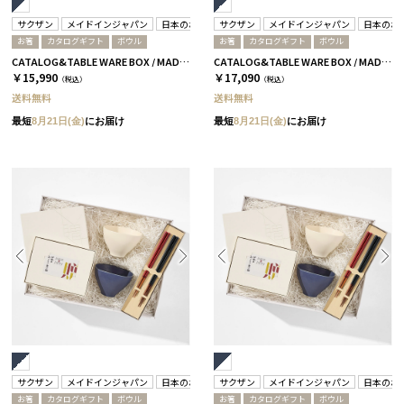
サクザン
メイドインジャパン
日本のおいしい食べ物
サクザン
箸蔵まつかん
メイドインジャパン
日本のお
お箸
カタログギフト
ボウル
お箸
カタログギフト
ボウル
CATALOG&TABLE WARE BOX / MADE IN JAPAN / ネイビー&ホワイト / 全5種 C MJ08＋蓮
CATALOG&TABLE WARE BOX / MADE IN JAPAN / ネイビー&ホワイト / 全5種 C MJ10＋藍
￥15,990
￥17,090
（税込）
（税込）
送料無料
送料無料
最短
8月21日(金)
にお届け
最短
8月21日(金)
にお届け
サクザン
メイドインジャパン
日本のおいしい食べ物
サクザン
箸蔵まつかん
メイドインジャパン
日本のお
お箸
カタログギフト
ボウル
お箸
カタログギフト
ボウル