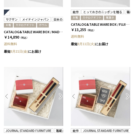
能作
とっておきのニッポンを贈る
箸蔵
お箸
カタログギフト
箸置き
サクザン
メイドインジャパン
日本のおいしい食べ物
箸蔵まつかん
CATALOG&TABLE WARE BOX / FUJI / 紅白 / 全5種 栄-C
お箸
カタログギフト
ボウル
￥13,255
（税込）
CATALOG&TABLE WARE BOX / MADE IN JAPAN / ネイビー&ホワイト / 全5種 C MJ06＋橙
送料無料
￥14,890
（税込）
送料無料
最短
8月11日(火)
にお届け
最短
8月21日(金)
にお届け
JOURNAL STANDARD FURNITURE
箸蔵まつかん
能作
JOURNAL STANDARD FURNITURE