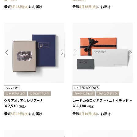
最短
8月18日(火)
にお届け
最短
8月18日(火)
にお届け
ウルアオ
UNITED ARROWS
カードカタログ
カタログギフト
カードカタログ
カタログギフト
ウルアオ / アウレリアーナ
カードカタログギフト / ユナイテッドアローズ ザ ギフト リスト / TP-CARD
￥2,530
￥4,180
（税込）
（税込）
最短
8月19日(水)
にお届け
最短
8月19日(水)
にお届け