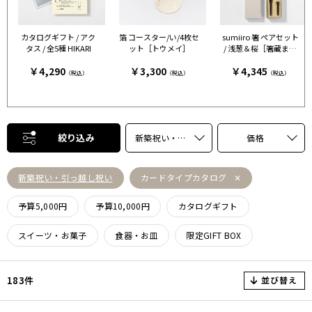
カタログギフト / アク
箔 コースター/い/4枚セ
sumiiro 箸 ペアセット
タス / 全5種 HIKARI
ット［トウメイ］
/ 浅葱＆桜［箸蔵まつ
かん］
￥4,290
￥3,300
￥4,345
（税込）
（税込）
（税込）
絞り込み
新築祝い・引っ越し祝い
価格
新築祝い・引っ越し祝い
カードタイプカタログ
予算5,000円
予算10,000円
カタログギフト
スイーツ・お菓子
食器・お皿
限定GIFT BOX
並び替え
183件