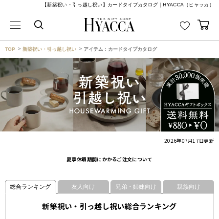
【新築祝い・引っ越し祝い】カードタイプカタログ｜HYACCA（ヒャッカ）
TOP
新築祝い・引っ越し祝い
アイテム：カードタイプカタログ
2026年07月17日
更新
夏季休暇期間にかかるご注文について
総合ランキング
友人向け
兄弟・姉妹向け
親族向け
新築祝い・引っ越し祝い総合ランキング