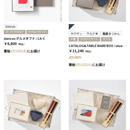
dancyu
カードカタログ
カタログギフト
サクザン
ウルアオ
箸蔵まつかん
dancyu グルメギフト / CA-C
お箸
カタログギフト
ボウル
￥6,600
（税込）
CATALOG&TABLE WARE BOX / uluao / ネイビー&ホワイト / 全5種 アウレリアーナ
￥13,240
最短
8月19日(水)
にお届け
（税込）
送料無料
最短
8月11日(火)
にお届け