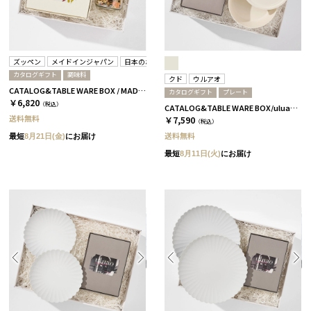
ズッペン
メイドインジャパン
日本のおいしい食べ物
カタログギフト
調味料
クド
ウルアオ
CATALOG&TABLE WARE BOX / MADE IN JAPAN / ズッペン キノコベース / 全4種 C MJ06＋橙
カタログギフト
プレート
￥6,820
（税込）
CATALOG&TABLE WARE BOX/uluao/9°/白無垢/全5種 アウレリアーナ
送料無料
￥7,590
（税込）
送料無料
最短
8月21日(金)
にお届け
最短
8月11日(火)
にお届け