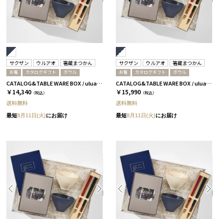
サクザン
ウルアオ
箸蔵まつかん
サクザン
ウルアオ
箸蔵まつかん
お箸
カタログギフト
ボウル
お箸
カタログギフト
ボウル
CATALOG&TABLE WARE BOX / uluao / ネイビー&ホワイト / 全5種 フロレンツィア
CATALOG&TABLE WARE BOX / uluao / ネイビー&ホワイト / 全5種 バジーリア
￥14,340
￥15,990
（税込）
（税込）
送料無料
送料無料
最短
8月11日(火)
にお届け
最短
8月11日(火)
にお届け