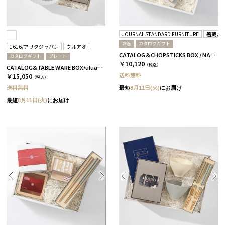
JOURNAL STANDARD FURNITURE
箸蔵ま
お箸
カタログギフト
1616/アリタジャパン
ウルアオ
CATALOG＆CHOPSTICKS BOX / NATURAL / 浜色＆雲色 / 椿
カタログギフト
プレート
￥10,120
（税込）
CATALOG&TABLE WARE BOX/uluao/パレスプレート160&220 4枚セット/全5種 アウレリアーナ
送料無料
￥15,050
（税込）
送料無料
最短
8月11日(火)
にお届け
最短
8月11日(火)
にお届け