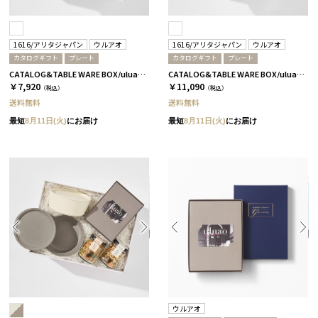
1616/アリタジャパン
ウルアオ
1616/アリタジャパン
ウルアオ
カタログギフト
プレート
カタログギフト
プレート
CATALOG&TABLE WARE BOX/uluao/パレスプレート160 2枚セット/全5種 アウレリアーナ
CATALOG&TABLE WARE BOX/uluao/パレスプレート220 2枚セット/全5種 アウレリアーナ
￥7,920
￥11,090
（税込）
（税込）
送料無料
送料無料
最短
8月11日(火)
にお届け
最短
8月11日(火)
にお届け
ウルアオ