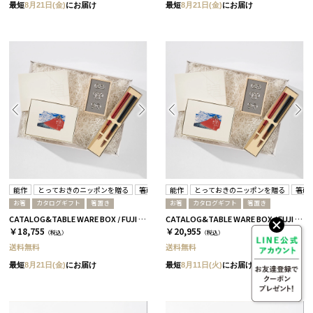
最短
8月21日(金)
にお届け
最短
8月21日(金)
にお届け
能作
とっておきのニッポンを贈る
箸蔵まつかん
能作
とっておきのニッポンを贈る
箸蔵
お箸
カタログギフト
箸置き
お箸
カタログギフト
箸置き
CATALOG&TABLE WARE BOX / FUJI / 紅白 / 全5種 伝-C
CATALOG&TABLE WARE BOX / FUJI / 紅白 / 全5種 維-C
￥18,755
￥20,955
（税込）
（税込）
送料無料
送料無料
最短
8月21日(金)
にお届け
最短
8月11日(火)
にお届け