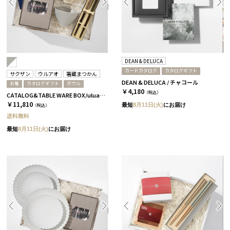
DEAN & DELUCA
カードカタログ
カタログギフト
サクザン
ウルアオ
箸蔵まつかん
DEAN & DELUCA / チャコール
お箸
カタログギフト
ボウル
￥4,180
（税込）
CATALOG&TABLE WARE BOX/uluao/グレー＆ホワイト/ 浅葱＆桜 アウレリアーナ
￥11,810
最短
8月11日(火)
にお届け
（税込）
送料無料
最短
8月11日(火)
にお届け