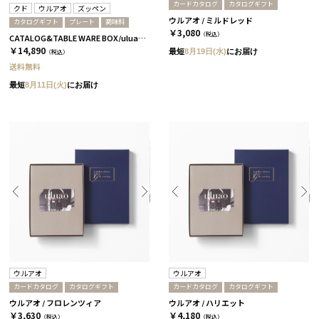
カードカタログ
カタログギフト
クド
ウルアオ
ズッペン
ウルアオ / ミルドレッド
カタログギフト
プレート
調味料
￥3,080
（税込）
CATALOG&TABLE WARE BOX/uluao/9°/白無垢&茶大色/全5種 アウレリアーナ
￥14,890
最短
8月19日(水)
にお届け
（税込）
送料無料
最短
8月11日(火)
にお届け
ウルアオ
ウルアオ
カードカタログ
カタログギフト
カードカタログ
カタログギフト
ウルアオ / フロレンツィア
ウルアオ / ハリエット
￥3,630
￥4,180
（税込）
（税込）