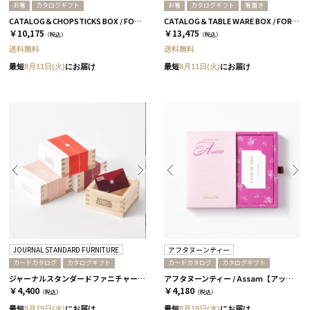
お箸
カタログギフト
お箸
カタログギフト
箸置き
CATALOG＆CHOPSTICKS BOX / FORMAL / 全3種 椿
CATALOG＆TABLE WARE BOX / FORMAL / 全3種 椿
￥10,175
￥13,475
（税込）
（税込）
送料無料
送料無料
最短
8月11日(火)
にお届け
最短
8月11日(火)
にお届け
JOURNAL STANDARD FURNITURE
アフタヌーンティー
カードカタログ
カタログギフト
カードカタログ
カタログギフト
ジャーナルスタンダードファニチャー / 椿
アフタヌーンティー / Assam【アッサム】
￥4,400
￥4,180
（税込）
（税込）
最短
8月19日(水)
にお届け
最短
8月19日(水)
にお届け