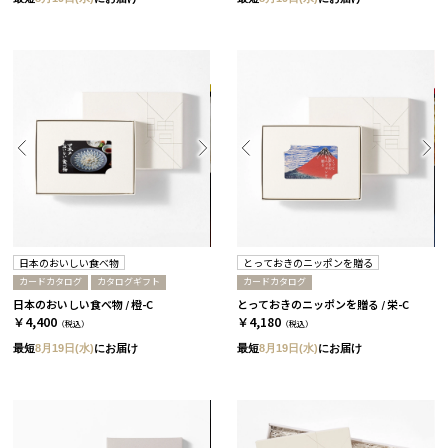
日本のおいしい食べ物
とっておきのニッポンを贈る
カードカタログ
カタログギフト
カードカタログ
日本のおいしい食べ物 / 橙-C
とっておきのニッポンを贈る / 栄-C
￥4,400
￥4,180
（税込）
（税込）
最短
8月19日(水)
にお届け
最短
8月19日(水)
にお届け