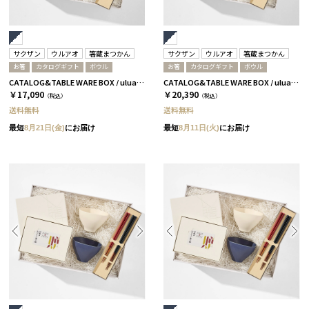
サクザン
ウルアオ
箸蔵まつかん
サクザン
ウルアオ
箸蔵まつかん
お箸
カタログギフト
ボウル
お箸
カタログギフト
ボウル
CATALOG&TABLE WARE BOX / uluao / ネイビー&ホワイト / 全5種 イヴェット
CATALOG&TABLE WARE BOX / uluao / ネイビー&ホワイト / 全5種 ザグーアン
￥17,090
￥20,390
（税込）
（税込）
送料無料
送料無料
最短
8月21日(金)
にお届け
最短
8月11日(火)
にお届け