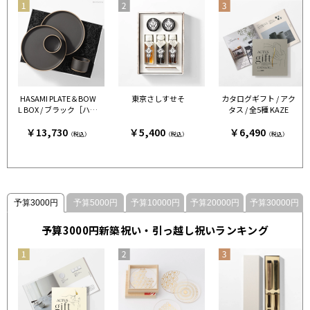
HASAMI PLATE＆BOW
東京さしすせそ
カタログギフト / アク
L BOX / ブラック［ハサ
タス / 全5種 KAZE
ミポーセリン］
￥13,730
￥5,400
￥6,490
（税込）
（税込）
（税込）
予算3000円
予算5000円
予算10000円
予算20000円
予算30000円
予算3000円新築祝い・引っ越し祝いランキング