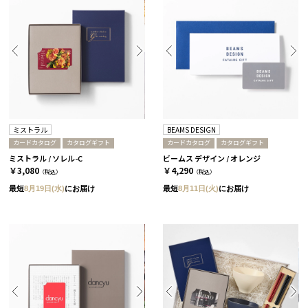
ミストラル
BEAMS DESIGN
カードカタログ
カタログギフト
カードカタログ
カタログギフト
ミストラル / ソレル-C
ビームス デザイン / オレンジ
￥3,080
￥4,290
（税込）
（税込）
最短
8月19日(水)
にお届け
最短
8月11日(火)
にお届け