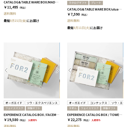
CATALOG&TABLE WARE BOX/MADE IN JAPAN/浜色&雲色/ C MJ06＋橙
カタログギフト
プレート
￥11,495
（税込）
CATALOG&TABLE WARE BOX/uluao/9°/茶大色/全5種 アウレリアーナ
送料無料
￥7,590
（税込）
送料無料
最短
8月21日(金)
にお届け
最短
8月11日(火)
にお届け
オーガエイド
ソウ・エクスペリエンス
オーガエイド
コンテックス
ソウ・エク
フェイスマスク
体験ギフト
タオル
フェイスマスク
体験ギフト
EXPERIENCE CATALOG BOX / FACEMASK / 全3種 GREEN
EXPERIENCE CATALOG BOX / TOWEL & FACEMASK / 全3種 GREEN
￥19,580
￥22,275
（税込）
入荷待ち
（税込）
入荷待ち
送料無料
送料無料