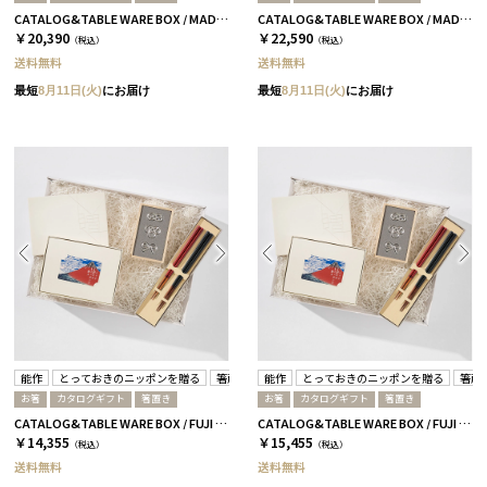
CATALOG&TABLE WARE BOX / MADE IN JAPAN / ネイビー&ホワイト / 全5種 C MJ14＋逢
CATALOG&TABLE WARE BOX / MADE IN JAPAN / ネイビー&ホワイト / 全5種 C MJ16＋茜
￥20,390
￥22,590
（税込）
（税込）
送料無料
送料無料
最短
8月11日(火)
にお届け
最短
8月11日(火)
にお届け
能作
とっておきのニッポンを贈る
箸蔵まつかん
能作
とっておきのニッポンを贈る
箸蔵
お箸
カタログギフト
箸置き
お箸
カタログギフト
箸置き
CATALOG&TABLE WARE BOX / FUJI / 紅白 / 全5種 弥-C
CATALOG&TABLE WARE BOX / FUJI / 紅白 / 全5種 詩-C
￥14,355
￥15,455
（税込）
（税込）
送料無料
送料無料