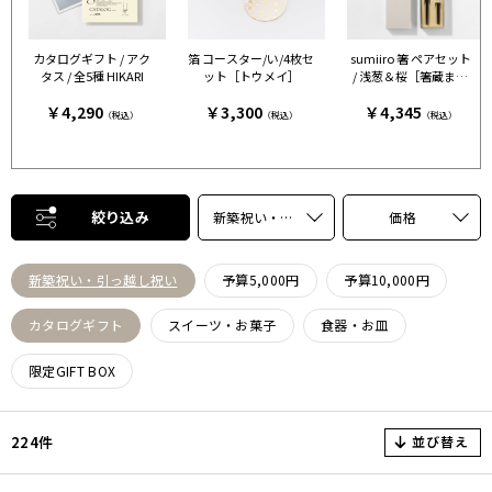
カタログギフト / アク
箔 コースター/い/4枚セ
sumiiro 箸 ペアセット
タス / 全5種 HIKARI
ット［トウメイ］
/ 浅葱＆桜［箸蔵まつ
かん］
￥4,290
￥3,300
￥4,345
（税込）
（税込）
（税込）
絞り込み
新築祝い・引っ越し祝い
価格
新築祝い・引っ越し祝い
予算5,000円
予算10,000円
カタログギフト
スイーツ・お菓子
食器・お皿
限定GIFT BOX
並び替え
224件