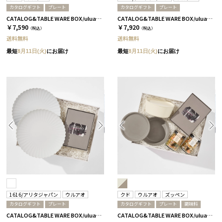
カタログギフト
プレート
カタログギフト
プレート
CATALOG&TABLE WARE BOX/uluao/9°/白無垢/全5種 アウレリアーナ
CATALOG&TABLE WARE BOX/uluao/パレスプレート160 2枚セット/全5種 アウレリアーナ
￥7,590
￥7,920
（税込）
（税込）
送料無料
送料無料
最短
8月11日(火)
にお届け
最短
8月11日(火)
にお届け
1616/アリタジャパン
ウルアオ
クド
ウルアオ
ズッペン
カタログギフト
プレート
カタログギフト
プレート
調味料
CATALOG&TABLE WARE BOX/uluao/パレスプレート220 2枚セット/全5種 アウレリアーナ
CATALOG&TABLE WARE BOX/uluao/9°/白無垢&茶大色/全5種 アウレリアーナ