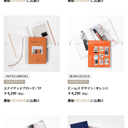
最短
8月18日(火)
にお届け
最短
8月18日(火)
にお届け
UNITED ARROWS
BEAMS DESIGN
カタログギフト
カタログギフト
ユナイテッドアローズ / TP
ビームス デザイン / オレンジ
￥4,290
￥4,290
（税込）
（税込）
最短
8月19日(水)
にお届け
最短
8月11日(火)
にお届け