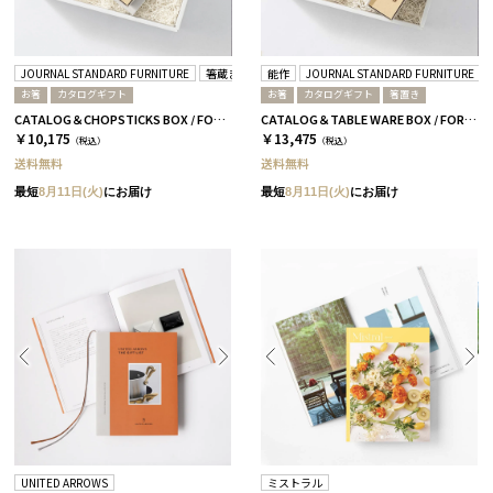
JOURNAL STANDARD FURNITURE
箸蔵まつかん
能作
JOURNAL STANDARD FURNITURE
お箸
カタログギフト
お箸
カタログギフト
箸置き
CATALOG＆CHOPSTICKS BOX / FORMAL / 全3種 椿
CATALOG＆TABLE WARE BOX / FORMAL / 全3種 椿
￥10,175
￥13,475
（税込）
（税込）
送料無料
送料無料
最短
8月11日(火)
にお届け
最短
8月11日(火)
にお届け
UNITED ARROWS
ミストラル