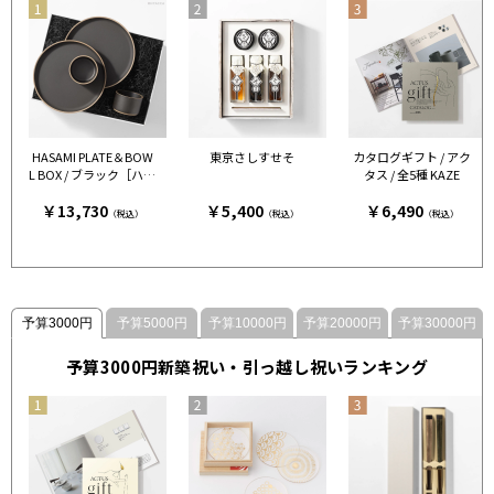
HASAMI PLATE＆BOW
東京さしすせそ
カタログギフト / アク
L BOX / ブラック［ハサ
タス / 全5種 KAZE
ミポーセリン］
￥13,730
￥5,400
￥6,490
（税込）
（税込）
（税込）
予算3000円
予算5000円
予算10000円
予算20000円
予算30000円
予算3000円新築祝い・引っ越し祝いランキング