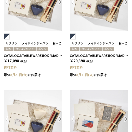
サクザン
メイドインジャパン
日本のおいしい食べ物
サクザン
箸蔵まつかん
メイドインジャパン
日本のお
お箸
カタログギフト
ボウル
お箸
カタログギフト
ボウル
CATALOG&TABLE WARE BOX / MADE IN JAPAN / ネイビー&ホワイト / 全5種 C MJ10＋藍
CATALOG&TABLE WARE BOX / MADE IN JAPAN / ネイビー&ホワイト / 全5種 C MJ14＋逢
￥17,090
￥20,390
（税込）
（税込）
送料無料
送料無料
最短
8月21日(金)
にお届け
最短
8月11日(火)
にお届け