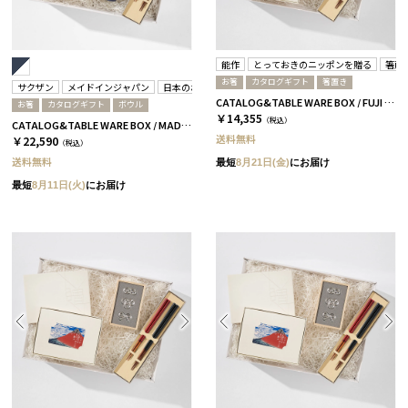
能作
とっておきのニッポンを贈る
箸蔵
お箸
カタログギフト
箸置き
サクザン
メイドインジャパン
日本のおいしい食べ物
箸蔵まつかん
CATALOG&TABLE WARE BOX / FUJI / 紅白 / 全5種 弥-C
お箸
カタログギフト
ボウル
￥14,355
（税込）
CATALOG&TABLE WARE BOX / MADE IN JAPAN / ネイビー&ホワイト / 全5種 C MJ16＋茜
送料無料
￥22,590
（税込）
送料無料
最短
8月21日(金)
にお届け
最短
8月11日(火)
にお届け