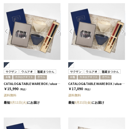
サクザン
ウルアオ
箸蔵まつかん
サクザン
ウルアオ
箸蔵まつかん
お箸
カタログギフト
ボウル
お箸
カタログギフト
ボウル
CATALOG&TABLE WARE BOX / uluao / ネイビー&ホワイト / 全5種 バジーリア
CATALOG&TABLE WARE BOX / uluao / ネイビー&ホワイト / 全5種 イヴェット
￥15,990
￥17,090
（税込）
（税込）
送料無料
送料無料
最短
8月11日(火)
にお届け
最短
8月21日(金)
にお届け