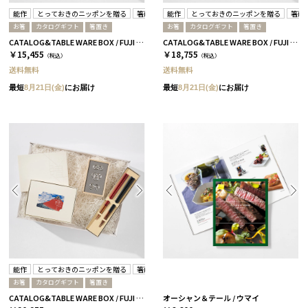
能作
とっておきのニッポンを贈る
箸蔵まつかん
能作
とっておきのニッポンを贈る
箸蔵
お箸
カタログギフト
箸置き
お箸
カタログギフト
箸置き
CATALOG&TABLE WARE BOX / FUJI / 紅白 / 全5種 詩-C
CATALOG&TABLE WARE BOX / FUJI / 紅白 / 全5種 伝-C
￥15,455
￥18,755
（税込）
（税込）
送料無料
送料無料
最短
8月21日(金)
にお届け
最短
8月21日(金)
にお届け
能作
とっておきのニッポンを贈る
箸蔵まつかん
お箸
カタログギフト
箸置き
CATALOG&TABLE WARE BOX / FUJI / 紅白 / 全5種 維-C
オーシャン＆テール / ウマイ