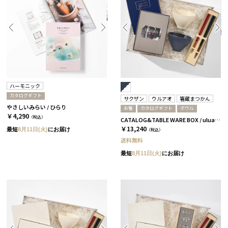
ハーモニック
カタログギフト
サクザン
ウルアオ
箸蔵まつかん
やさしいみらい / ひらり
お箸
カタログギフト
ボウル
￥4,290
（税込）
CATALOG&TABLE WARE BOX / uluao / ネイビー&ホワイト / 全5種 アウレリアーナ
￥13,240
最短
8月11日(火)
にお届け
（税込）
送料無料
最短
8月11日(火)
にお届け