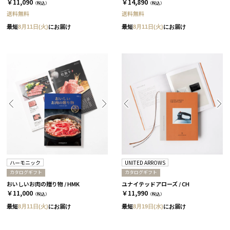
￥11,090
￥14,890
（税込）
（税込）
送料無料
送料無料
最短
8月11日(火)
にお届け
最短
8月11日(火)
にお届け
ハーモニック
UNITED ARROWS
カタログギフト
カタログギフト
おいしいお肉の贈り物 / HMK
ユナイテッドアローズ / CH
￥11,000
￥11,990
（税込）
（税込）
最短
8月11日(火)
にお届け
最短
8月19日(水)
にお届け