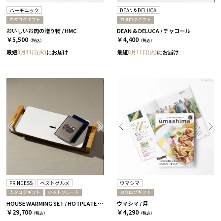
ハーモニック
DEAN & DELUCA
カタログギフト
カタログギフト
おいしいお肉の贈り物 / HMC
DEAN & DELUCA / チャコール
￥5,500
￥4,400
（税込）
（税込）
最短
8月11日(火)
にお届け
最短
8月11日(火)
にお届け
PRINCESS
ベストグルメ
ウマシマ
カタログギフト
ホットプレート
カタログギフト
HOUSE WARMING SET / HOTPLATE & CATALOG アリーグル
ウマシマ / 月
￥29,700
￥4,290
（税込）
（税込）