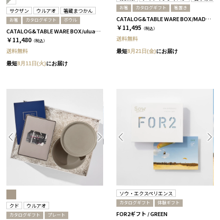
お箸
カタログギフト
箸置き
サクザン
ウルアオ
箸蔵まつかん
CATALOG&TABLE WARE BOX/MADE IN JAPAN/浜色&雲色/ C MJ06＋橙
お箸
カタログギフト
ボウル
￥11,495
（税込）
CATALOG&TABLE WARE BOX/uluao/グレー＆ホワイト/浜色＆雲色/ アウレリアーナ
送料無料
￥11,480
（税込）
送料無料
最短
8月21日(金)
にお届け
最短
8月11日(火)
にお届け
ソウ・エクスペリエンス
カタログギフト
体験ギフト
クド
ウルアオ
FOR2ギフト / GREEN
カタログギフト
プレート