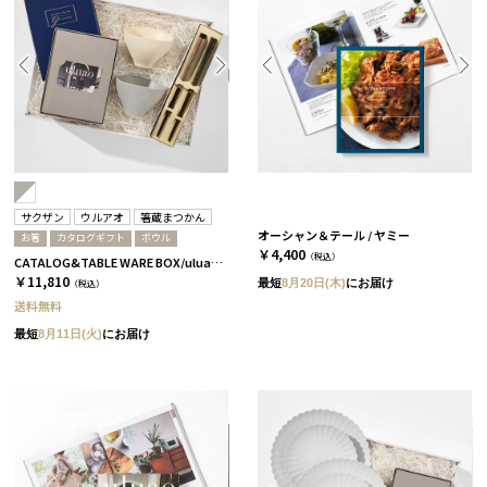
サクザン
ウルアオ
箸蔵まつかん
オーシャン＆テール / ヤミー
お箸
カタログギフト
ボウル
￥4,400
（税込）
CATALOG&TABLE WARE BOX/uluao/グレー＆ホワイト/ 浅葱＆桜 アウレリアーナ
￥11,810
最短
8月20日(木)
にお届け
（税込）
送料無料
最短
8月11日(火)
にお届け