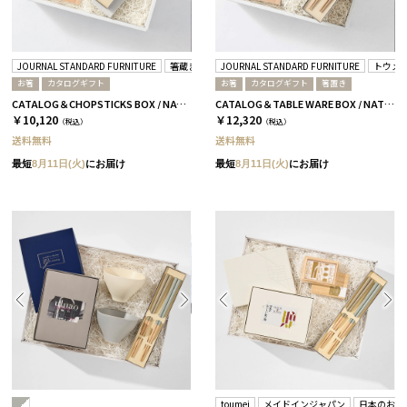
JOURNAL STANDARD FURNITURE
箸蔵まつかん
JOURNAL STANDARD FURNITURE
トウメ
お箸
カタログギフト
お箸
カタログギフト
箸置き
CATALOG＆CHOPSTICKS BOX / NATURAL / 浜色＆雲色 / 椿
CATALOG＆TABLE WARE BOX / NATURAL / 浜色＆雲色 / 椿
￥10,120
￥12,320
（税込）
（税込）
送料無料
送料無料
最短
8月11日(火)
にお届け
最短
8月11日(火)
にお届け
toumei
メイドインジャパン
日本のおい