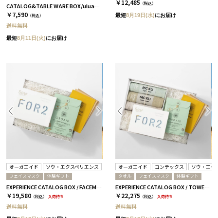
￥12,485
（税込）
CATALOG&TABLE WARE BOX/uluao/9°/茶大色/全5種 アウレリアーナ
￥7,590
最短
8月19日(水)
にお届け
（税込）
送料無料
最短
8月11日(火)
にお届け
オーガエイド
ソウ・エクスペリエンス
オーガエイド
コンテックス
ソウ・エク
フェイスマスク
体験ギフト
タオル
フェイスマスク
体験ギフト
EXPERIENCE CATALOG BOX / FACEMASK / 全3種 GREEN
EXPERIENCE CATALOG BOX / TOWEL & FACEMASK / 全3種 GREEN
￥19,580
￥22,275
（税込）
入荷待ち
（税込）
入荷待ち
送料無料
送料無料