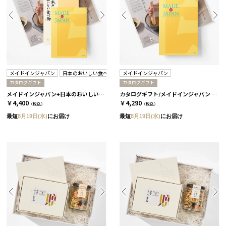
メイドインジャパン
日本のおいしい食べ物
メイドインジャパン
カタログギフト
カタログギフト
メイドインジャパン+日本のおいしい食べ物 / MJ6+橙 2冊セット
カタログギフト/メイドインジャパン 全5種 MJ6
￥4,400
￥4,290
（税込）
（税込）
最短
8月19日(水)
にお届け
最短
8月19日(水)
にお届け