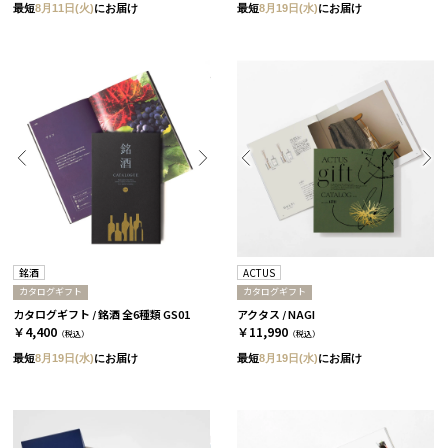
最短
8月11日(火)
にお届け
最短
8月19日(水)
にお届け
銘酒
ACTUS
カタログギフト
カタログギフト
カタログギフト / 銘酒 全6種類 GS01
アクタス / NAGI
￥4,400
￥11,990
（税込）
（税込）
最短
8月19日(水)
にお届け
最短
8月19日(水)
にお届け