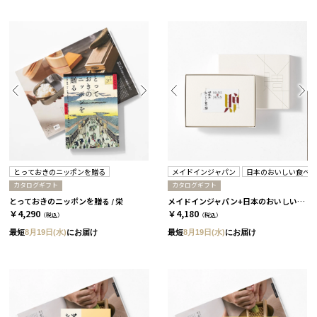
とっておきのニッポンを贈る
メイドインジャパン
日本のおいしい食べ
カタログギフト
カタログギフト
とっておきのニッポンを贈る / 栄
メイドインジャパン+日本のおいしい食べ物 / C MJ06＋橙
￥4,290
￥4,180
（税込）
（税込）
最短
8月19日(水)
にお届け
最短
8月19日(水)
にお届け