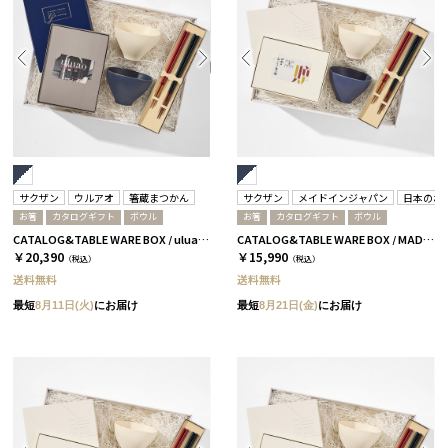
サクザン
ウルアオ
箸蔵まつかん
サクザン
メイドインジャパン
日本のお
お箸
カタログギフト
ボウル
お箸
カタログギフト
ボウル
CATALOG&TABLE WARE BOX / uluao / ネイビー&ホワイト / 全5種 ザグーアン
CATALOG&TABLE WARE BOX / MADE IN JAPAN / ネイビー&ホワイト / 全5種 C MJ08＋蓮
￥20,390
￥15,990
（税込）
（税込）
送料無料
送料無料
最短
8月11日(火)
にお届け
最短
8月21日(金)
にお届け