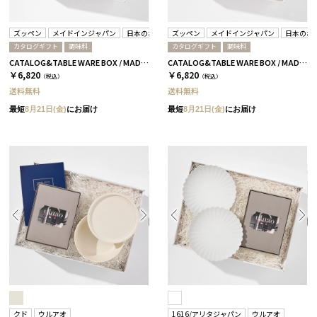
ズッペン
メイドインジャパン
日本のおいしい食べ物
ズッペン
メイドインジャパン
日本のお
カタログギフト
調味料
カタログギフト
調味料
CATALOG&TABLE WARE BOX / MADE IN JAPAN / ズッペン タマネギベース / 全4種 C MJ06＋橙
CATALOG&TABLE WARE BOX / MADE IN JAPAN / ズッペン キノコベース / 全4種 C MJ06＋橙
￥6,820
￥6,820
（税込）
（税込）
送料無料
送料無料
最短
8月21日(金)
にお届け
最短
8月21日(金)
にお届け
クド
ウルアオ
1616/アリタジャパン
ウルアオ