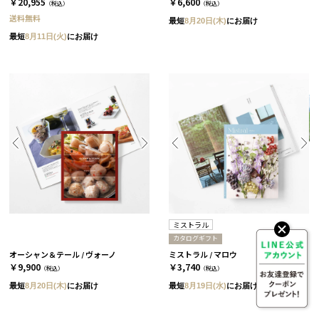
￥20,955
￥6,600
（税込）
（税込）
送料無料
最短
8月20日(木)
にお届け
最短
8月11日(火)
にお届け
ミストラル
カタログギフト
オーシャン＆テール / ヴォーノ
ミストラル / マロウ
￥9,900
￥3,740
（税込）
（税込）
最短
8月20日(木)
にお届け
最短
8月19日(水)
にお届け