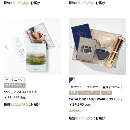
最短
8月19日(水)
にお届け
最短
8月11日(火)
にお届け
ハーモニック
カタログギフト
サクザン
ウルアオ
箸蔵まつかん
やさしいみらい / すらり
お箸
カタログギフト
ボウル
￥11,990
（税込）
CATALOG&TABLE WARE BOX / uluao / ネイビー&ホワイト / 全5種 フロレンツィア
￥14,340
最短
8月11日(火)
にお届け
（税込）
送料無料
最短
8月11日(火)
にお届け