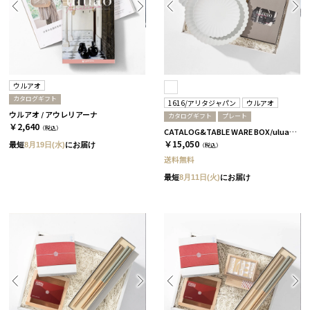
ウルアオ
カタログギフト
1616/アリタジャパン
ウルアオ
ウルアオ / アウレリアーナ
カタログギフト
プレート
￥2,640
（税込）
CATALOG&TABLE WARE BOX/uluao/パレスプレート160&220 4枚セット/全5種 アウレリアーナ
￥15,050
最短
8月19日(水)
にお届け
（税込）
送料無料
最短
8月11日(火)
にお届け