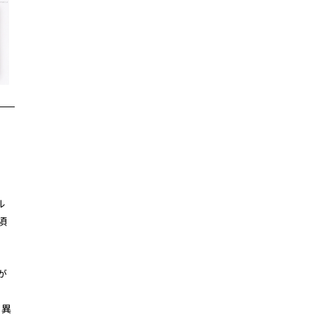
ル
頃
が
り異