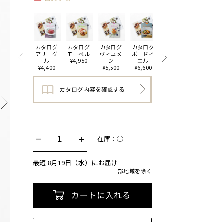
カタログ
カタログ
カタログ
カタログ
カタログ
カタログ
アリーグ
モーベル
ヴィユメ
ボードイ
アレジア
セルヴァ
ル
¥4,950
ン
エル
¥7,700
ンテス
¥4,400
¥5,500
¥6,600
¥9,900
−
+
在庫：◯
最短 8月19日（水）にお届け
一部地域を除く
カートに入れる