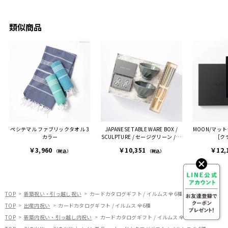
ークが
せていただきました。
メッセージカードで姉から
休憩時
友人に送った際、ご夫婦ど
のメッセージに少しうるっ
のが楽
ちらも大変気に入ったと写
ときてしまいました。姉の
類似商品
セット
真付きで喜びの連絡をもら
センスが光るプレゼント
ヒーも
った時は、HYACCAギフト
で、いい思い出になりまし
す。
を選んでよかったし他の友
た。
人にもお勧めしたいと感じ
ました。
また、こちら不注意でメー
ルアドレスを誤って入力し
登録してログインできなく
ペシテマル ファブリックタオル 3
JAPANESE TABLE WARE BOX /
MOON/マッ
困った際にも、迅速に回答
カラー
SCULPTURE / セージグリーン / 浜
［ク
連絡があり大変助かりまし
色＆雲色
￥3,960
￥10,351
￥12,
た。
（税込）
（税込）
ありがとうございます。
またぜひ利用させていただ
ければと思います。
TOP
新築祝い・引っ越し祝い
カードカタログギフト / イルムス 全6種
TOP
出産内祝い
カードカタログギフト / イルムス 全6種
TOP
新築内祝い・引っ越し内祝い
カードカタログギフト / イルムス 全6種