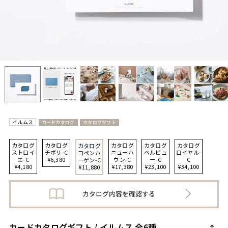
イルムス
カードカタログ
カタログギフト
カタログ
カタログ
カタログ
カタログ
カタログ
カタログ
ストロイ
チボリ-C
ニューハ
ベルビュ
ロイヤル-
コペンハ
エ-C
¥6,380
ウン-C
ー-C
C
ーゲン-C
¥4,180
¥17,380
¥23,100
¥34,100
¥11,880
カードカタログギフト / イルムス 全6種