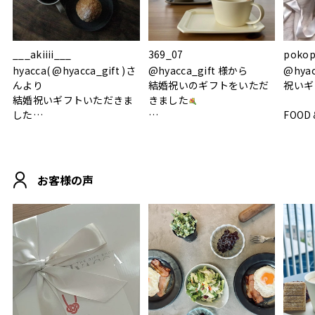
___akiiii___
369_07
pokop
hyacca( @hyacca_gift )さ
@hyacca_gift 様から
@hya
んより
結婚祝いのギフトをいただ
祝いギ
結婚祝いギフトいただきま
きました
した
FOOD
.
シンプルで朝のパンタイム
/ 9°/
MOHEIM CUP BOX / サンド
にぴったり
ホワイト＆ブラック
柔らかい手触りで使い心地
白無垢
.
も◎
に入り
お客様の声
おうちカフェもお洒落にな
って嬉しい𖠚 ⡱
素敵なギフトを
真っ白
.
ありがとうございました
いいの
#hyacca #結婚祝い
#hyacca #結婚祝い
#結婚祝
#お祝い #プレゼント
淡色女
結婚祝
色イン