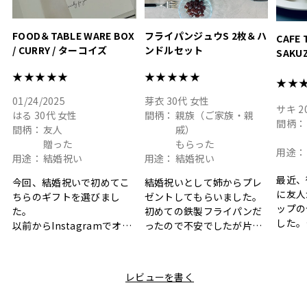
FOOD＆TABLE WARE BOX
フライパンジュウS 2枚＆ハ
CAFE 
/ CURRY / ターコイズ
ンドルセット
SAKU
ト
★★★★★
★★★★★
★★
01/24/2025
芽衣
30代
女性
サキ
2
はる
30代
女性
間柄：
親族（ご家族・親
間柄：
間柄：
友人
戚）
贈った
もらった
用途：
用途：
結婚祝い
用途：
結婚祝い
最近、
今回、結婚祝いで初めてこ
結婚祝いとして姉からプレ
に友人
ちらのギフトを選びまし
ゼントしてもらいました。
ップの
た。
初めての鉄製フライパンだ
した。
以前からInstagramでオシ
ったので不安でしたが片手
ボック
ャレなギフトセットだなと
で操作できて使い勝手が良
て、カ
目にしており、先日入籍し
く、調理後にそのままお皿
しい説
た友人にぴったりなカラー
として食卓に出せるのも便
レビューを書く
も親切
と大好きなカレーのセット
利です。洗い物も減って一
夫婦ふ
があったのでこちら購入さ
石二鳥です笑