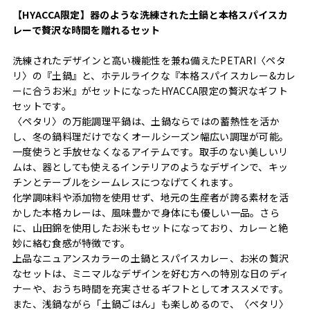
【HYACCA限定】器のような洗練された土鍋と本格スパイスカ
レーで贅沢な時間を贈れるセット
洗練されたデザインと高い機能性を兼ね備えたPETARI〈ペタ
リ〉の『土鍋』と、ホテルライクな『本格スパイスカレー&カレ
ーに合うお米』がセットになったHYACCA限定の贅沢なギフト
セットです。
〈ペタリ〉の万能調理平鍋は、土鍋ならではの蓄熱性を活か
し、冬の鍋料理だけでなくオールシーズン幅広い調理が可能。
一度使うと手放せなくなるアイテムです。取手のない美しいリ
ムは、器としても使えるインテリアのようなデザインで、キッ
チンとテーブルをシームレスにつなげてくれます。
化学調味料や添加物を使用せず、地元の生産者が誇る素材を活
かした本格カレーは、風味豊かで身体にも優しい一品。さら
に、山田錦を使用したお米もセットになっており、カレーと絶
妙に絡む食感が特徴です。
上品なニュアンスカラーの土鍋とスパイスカレー、お米の贅沢
なセットは、ミニマルなデザインを好む方への特別な日のディ
ナーや、おうち時間を充実させるギフトとしてオススメです。
また、浅鍋ながら「土鍋ごはん」も楽しめるので、〈ペタリ〉