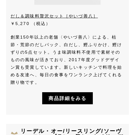
だし＆調味料贅沢セット［やいづ善八］
￥5,270
（税込）
創業150年以上の老舗〈やいづ善八〉による、枯
節・荒節のだしパック、白だし、鰹ふりかけ、鰹け
ずりの5点セット。うま味調味料不使用で素材その
ものの風味が活きており、2017年度グッドデザイ
ン賞も受賞しています。新しいキッチンで料理を始
める友達へ、毎日の食事をワンランク上げてくれる
贈り物です。
商品詳細をみる
リーデル・オー/リースリング/ソーヴ