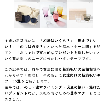
友達の新築祝いは、「
相場はいくら？
」「
現金でもい
い？
」「
のしは必要？
」といった基本マナーに関する疑
問と、「
おしゃれで実用的なプレゼントを探したい
」と
いう商品探しのニーズに分かれやすいテーマです。
この記事では、前半で友達に贈る
新築祝いの金額相場
を
わかりやすく整理し、そのあとに
友達向けの新築祝いギ
フト55選
をご紹介します。
後半では、
のし・渡すタイミング・現金の扱い・避けた
いプレゼント
など、失礼を防ぐための
基本マナー
もまと
めました。