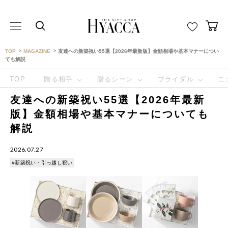
THE GIFT SHOP HYACCA （ヒャッカ） ｜HYACCA
TOP
MAGAZINE
友達への新築祝い55選【2026年最新版】金額相場や基本マナーについ
ても解説
TOP
贈る相手
贈るシーン
ブライダル
ニ
友達への新築祝い55選【2026年最新
版】金額相場や基本マナーについても
解説
2026.07.27
#新築祝い・引っ越し祝い