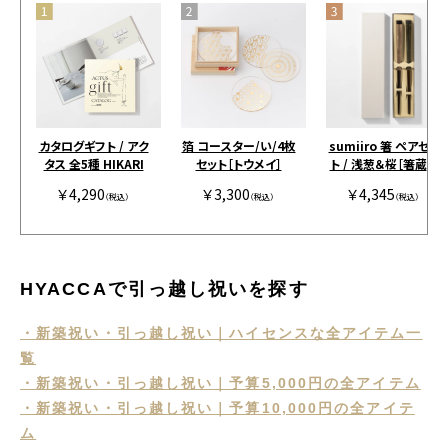
カタログギフト / アク
箔 コースター/い/4枚
sumiiro 箸 ペアセッ
タス 全5種 HIKARI
セット［トウメイ］
ト / 浅葱＆桜［箸蔵ま
つかん］
￥4,290
￥3,300
￥4,345
（税込）
（税込）
（税込）
HYACCAで引っ越し祝いを探す
・新築祝い・引っ越し祝い｜ハイセンスな全アイテム一
覧
・新築祝い・引っ越し祝い｜予算5,000円の全アイテム
・新築祝い・引っ越し祝い｜予算10,000円の全アイテ
ム