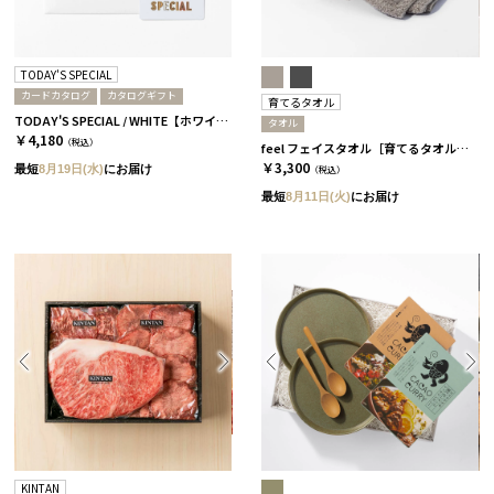
TODAY'S SPECIAL
カードカタログ
カタログギフト
育てるタオル
TODAY'S SPECIAL / WHITE【ホワイト】
タオル
￥4,180
（税込）
feel フェイスタオル［育てるタオル］/ ムーングレージュ
￥3,300
最短
8月19日(水)
にお届け
（税込）
最短
8月11日(火)
にお届け
KINTAN