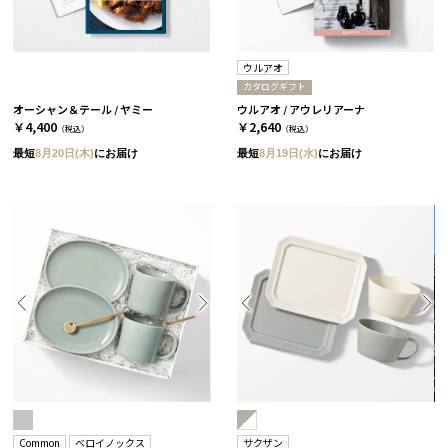
ウルアオ
カタログギフト
オーシャン＆テール / ヤミー
ウルアオ / アウレリアーナ
￥4,400
￥2,640
（税込）
（税込）
最短
8月20日(木)
にお届け
最短
8月19日(水)
にお届け
Common
ベロイノックス
サクザン