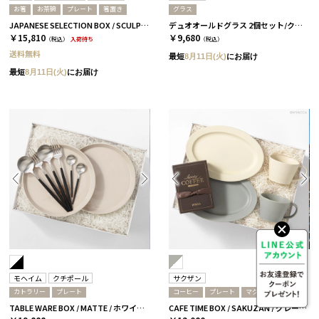
お箸
お茶碗
プレート
箸置き
グラス
JAPANESE SELECTION BOX / SCULPTURE / セージグリーン / 浜色＆雲色
デュオオールドグラス 2個セット/クリアー＆カーボンブラック［スガハラ］
￥15,810
￥9,680
（税込）
入荷待ち
（税込）
送料無料
最短
8月11日(火)
にお届け
最短
8月11日(火)
にお届け
モヘイム
クチポール
サクザン
カトラリー
プレート
コーヒー
プレート
マグカップ
TABLE WARE BOX / MATTE / ホワイト&ブラックシルバー
CAFE TIME BOX / SAKUZAN / グレー＆ホワイト