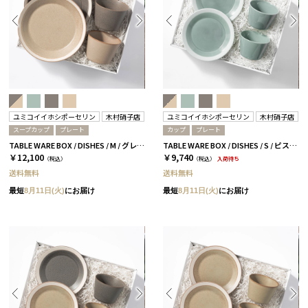
ユミコイイホシポーセリン
木村硝子店
ユミコイイホシポーセリン
木村硝子店
スープカップ
プレート
カップ
プレート
TABLE WARE BOX / DISHES / M / グレー＆ベージュ［イイホシユミコ×木村硝子店］
TABLE WARE BOX / DISHES / S / ピスタチオグリーン［イイホシユミコ×木村硝子店］
￥12,100
￥9,740
（税込）
（税込）
入荷待ち
送料無料
送料無料
最短
8月11日(火)
にお届け
最短
8月11日(火)
にお届け