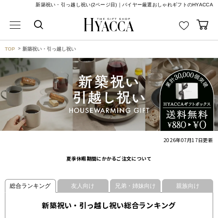
新築祝い・引っ越し祝い(2ページ目)｜バイヤー厳選おしゃれギフトのHYACCA
TOP
新築祝い・引っ越し祝い
2026年07月17日
更新
夏季休暇期間にかかるご注文について
総合ランキング
友人向け
兄弟・姉妹向け
親族向け
新築祝い・引っ越し祝い総合ランキング