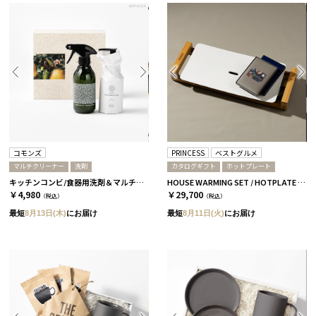
コモンズ
PRINCESS
ベストグルメ
マルチクリーナー
洗剤
カタログギフト
ホットプレート
キッチンコンビ/食器用洗剤＆マルチクリーナー［コモンズ］
HOUSE WARMING SET / HOTPLATE & CATALOG アリーグル
￥4,980
￥29,700
（税込）
（税込）
最短
8月13日(木)
にお届け
最短
8月11日(火)
にお届け