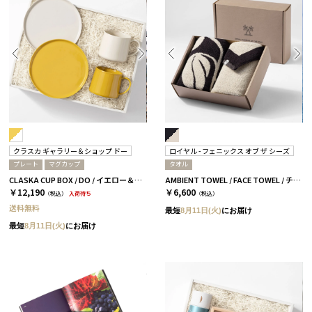
クラスカ ギャラリー＆ショップ ドー
ロイヤル - フェニックス オブ ザ シーズ
プレート
マグカップ
タオル
CLASKA CUP BOX / DO / イエロー＆ホワイト［クラスカ ギャラリー＆ショップ ドー］
AMBIENT TOWEL / FACE TOWEL / チャコール
￥12,190
￥6,600
（税込）
入荷待ち
（税込）
送料無料
最短
8月11日(火)
にお届け
最短
8月11日(火)
にお届け