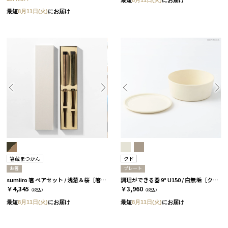
最短
8月11日(火)
にお届け
箸蔵まつかん
クド
お箸
プレート
sumiiro 箸 ペアセット / 浅葱＆桜［箸蔵まつかん］
調理ができる器 9° U150 / 白無垢［クド］
￥4,345
￥3,960
（税込）
（税込）
最短
8月11日(火)
にお届け
最短
8月11日(火)
にお届け