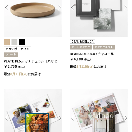
DEAN & DELUCA
カードカタログ
カタログギフト
ハサミポーセリン
DEAN & DELUCA / チャコール
プレート
￥4,180
（税込）
PLATE 18.5cm / ナチュラル［ハサミポーセリン］
￥2,750
最短
8月11日(火)
にお届け
（税込）
最短
8月11日(火)
にお届け