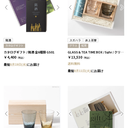
銘酒
スガハラ
井上茶寮
カタログギフト
グラス
紅茶
カタログギフト / 銘酒 全6種類 GS01
GLASS＆TEA TIME BOX / Sghr / クリアー＆カーボンブラック
￥4,400
￥13,530
（税込）
（税込）
送料無料
最短
8月19日(水)
にお届け
最短
8月11日(火)
にお届け