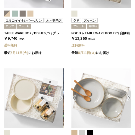
ユミコイイホシポーセリン
木村硝子店
クド
ズッペン
カップ
プレート
プレート
調味料
TABLE WARE BOX / DISHES / S / グレー［イイホシユミコ×木村硝子店］
FOOD＆TABLE WARE BOX / 9°/ 白無垢
￥9,740
￥12,360
（税込）
（税込）
送料無料
送料無料
最短
8月11日(火)
にお届け
最短
8月11日(火)
にお届け