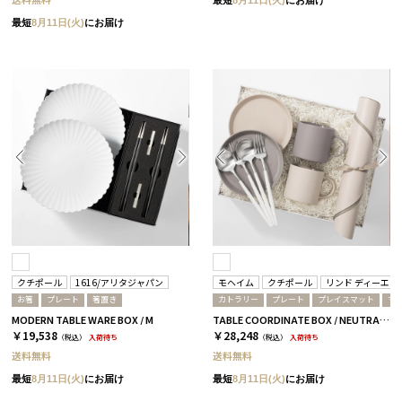
最短
8月11日(火)
にお届け
クチポール
1616/アリタジャパン
モヘイム
クチポール
リンド ディーエヌ
お箸
プレート
箸置き
カトラリー
プレート
プレイスマット
マ
MODERN TABLE WARE BOX / M
TABLE COORDINATE BOX / NEUTRAL / ホワイトシルバー
￥19,538
￥28,248
（税込）
入荷待ち
（税込）
入荷待ち
送料無料
送料無料
最短
8月11日(火)
にお届け
最短
8月11日(火)
にお届け