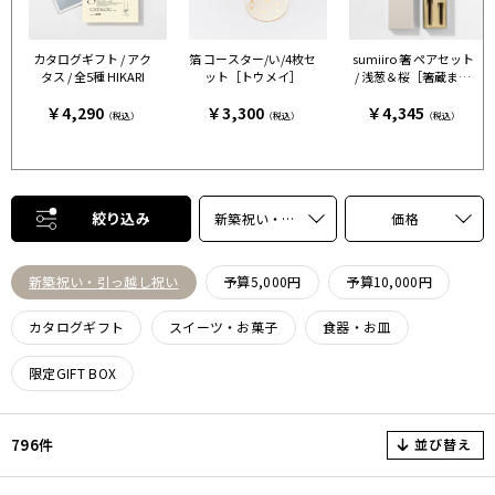
カタログギフト / アク
箔 コースター/い/4枚セ
sumiiro 箸 ペアセット
タス / 全5種 HIKARI
ット［トウメイ］
/ 浅葱＆桜［箸蔵まつ
かん］
￥4,290
￥3,300
￥4,345
（税込）
（税込）
（税込）
絞り込み
新築祝い・引っ越し祝い
価格
新築祝い・引っ越し祝い
予算5,000円
予算10,000円
カタログギフト
スイーツ・お菓子
食器・お皿
限定GIFT BOX
並び替え
796件