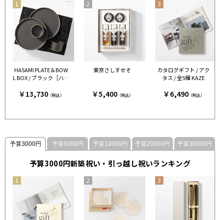
HASAMI PLATE＆BOW
東京さしすせそ
カタログギフト / アク
L BOX / ブラック［ハサ
タス / 全5種 KAZE
ミポーセリン］
￥13,730
￥5,400
￥6,490
（税込）
（税込）
（税込）
予算3000円
予算5000円
予算10000円
予算20000円
予算30000円
予算3000円新築祝い・引っ越し祝いランキング