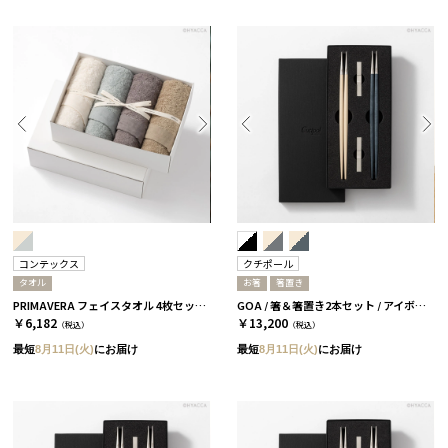
コンテックス
クチポール
タオル
お箸
箸置き
PRIMAVERA フェイスタオル 4枚セット［コンテックス］
GOA / 箸＆箸置き2本セット / アイボリーシルバー＆ブルーシルバー［クチポール］
￥6,182
￥13,200
（税込）
（税込）
最短
8月11日(火)
にお届け
最短
8月11日(火)
にお届け