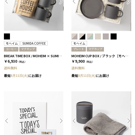
モヘイム
SUMIDA COFFEE
モヘイム
コーヒー
マグカップ
プレート
マグカップ
BREAK TIME BOX / MOHEIM × SUMIDA COFFEE / ブラック
MOHEIM CUP BOX / ブラック［モヘイム］
￥6,930
￥9,900
（税込）
（税込）
送料無料
送料無料
最短
8月11日(火)
にお届け
最短
8月11日(火)
にお届け