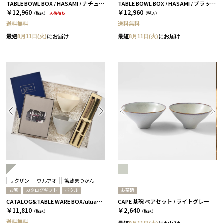
TABLE BOWL BOX / HASAMI / ナチュラル［ハサミポーセリン］
TABLE BOWL BOX / HASAMI / ブラック［ハサミポーセリン］
￥12,960
￥12,960
（税込）
入荷待ち
（税込）
送料無料
送料無料
最短
8月11日(火)
にお届け
最短
8月11日(火)
にお届け
サクザン
ウルアオ
箸蔵まつかん
お箸
カタログギフト
ボウル
お茶碗
CATALOG&TABLE WARE BOX/uluao/グレー＆ホワイト/ 浅葱＆桜 アウレリアーナ
CAPE 茶碗 ペアセット / ライトグレー
￥11,810
￥2,640
（税込）
（税込）
送料無料
最短
8月11日(火)
にお届け