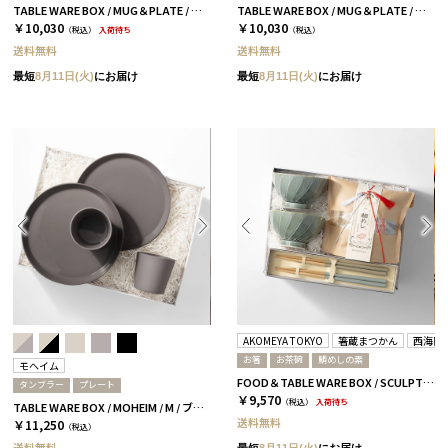
TABLE WARE BOX / MUG＆PLATE / グレージュ［サクザン×HYACCA］
TABLE WARE BOX / MUG＆PLATE / スカイブルー［サクザン×HYACCA］
￥10,030
￥10,030
（税込）
入荷待ち
（税込）
送料無料
送料無料
最短
8月11日(火)
にお届け
最短
8月11日(火)
にお届け
AKOMEYA TOKYO
箸蔵まつかん
西海陶
お箸
お茶碗
鯛めしの素
モヘイム
FOOD＆TABLE WARE BOX / SCULPTURE / 鯛めし+箸 / 浜色＆雲色
タンブラー
プレート
￥9,570
（税込）
入荷待ち
TABLE WARE BOX / MOHEIM / M / ブラック
送料無料
￥11,250
（税込）
送料無料
最短
8月11日(火)
にお届け