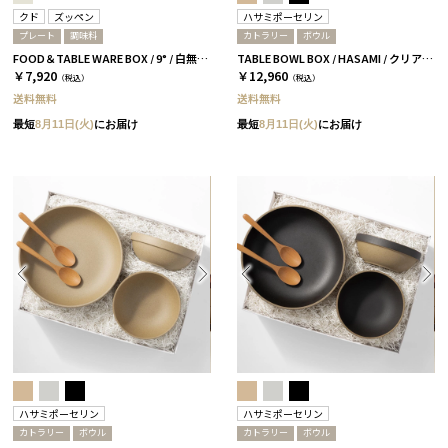
クド
ズッペン
ハサミポーセリン
プレート
調味料
カトラリー
ボウル
FOOD＆TABLE WARE BOX / 9° / 白無垢 / ズッペン
TABLE BOWL BOX / HASAMI / クリア［ハサミポーセリン］
￥7,920
￥12,960
（税込）
（税込）
送料無料
送料無料
最短
8月11日(火)
にお届け
最短
8月11日(火)
にお届け
ハサミポーセリン
ハサミポーセリン
カトラリー
ボウル
カトラリー
ボウル