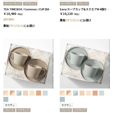
コーヒーカップ
マグカップ
スープカップ
プレート
TEA TIME BOX / Common / CUP250ml&SAUCER / グレー
Sara/スープカップ&スクエアM 4個セット/グレー＆ホワイト［サクザン］
￥10,480
￥10,120
（税込）
（税込）
送料無料
最短
8月11日(火)
にお届け
最短
8月11日(火)
にお届け
サクザン
サクザン
プレート
マグカップ
プレート
マグカップ