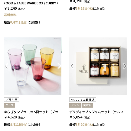
￥4,290
（税込）
FOOD＆TABLE WARE BOX / CURRY / ブラッドオレンジ
￥9,240
最短
8月19日(水)
にお届け
（税込）
送料無料
最短
8月21日(金)
にお届け
プラキラ
セルフィユ軽井沢
グラス
ジャム
調味料
ゆらぎタンブラー/M 5個セット［プラキラ］
デリディップ＆ジャムセット［セルフィユ軽井沢］
￥4,620
￥5,054
（税込）
（税込）
最短
8月11日(火)
にお届け
最短
8月20日(木)
にお届け