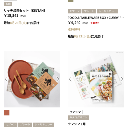
お肉
リッチ焼肉セット［KINTAN］
スプーン
プレート
レトルトカレー
￥15,561
（税込）
FOOD＆TABLE WARE BOX / CURRY / ターコイズ
￥9,240
最短
8月25日(火)
にお届け
（税込）
入荷待ち
送料無料
最短
8月21日(金)
にお届け
ウマシマ
カタログギフト
ウマシマ / 月
スプーン
プレート
レトルトカレー