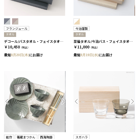
フランジュール
今治謹製
タオル
タオル
デコール/バスタオル・フェイスタオル・ミニタオル 4枚セット/2種類［フランジュール］ ブルーニュイ&グリーアシェ
至福タオル/今治バス・フェイスタオル 4枚セット
￥10,450
￥11,000
（税込）
（税込）
最短
8月20日(木)
にお届け
最短
8月19日(水)
にお届け
能作
箸蔵まつかん
西海陶器
スガハラ