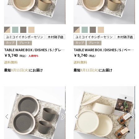
ユミコイイホシポーセリン
木村硝子店
ユミコイイホシポーセリン
木村硝子店
カップ
プレート
カップ
プレート
TABLE WARE BOX / DISHES / S / グレー＆ベージュ［イイホシユミコ×木村硝子店］
TABLE WARE BOX / DISHES / S / ベージュ［イイホシユミコ×木村硝子店］
￥9,740
￥9,740
（税込）
入荷待ち
（税込）
送料無料
送料無料
最短
8月11日(火)
にお届け
最短
8月11日(火)
にお届け