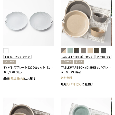
1616/アリタジャパン
ユミコイイホシポーセリン
木村硝子店
プレート
プレート
ボウル
TY パレスプレート220 2枚セット［1616/アリタジャパン］
TABLE WARE BOX / DISHES / L / グレー＆ベージュ［イイホシユミコ×木村硝子店］
￥6,930
￥14,979
（税込）
（税込）
送料無料
最短
8月11日(火)
にお届け
最短
8月11日(火)
にお届け