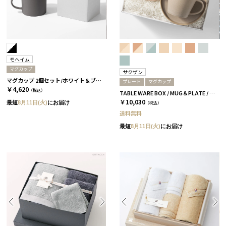
モヘイム
マグカップ
サクザン
マグカップ 2個セット/ホワイト＆ブラック［モヘイム］
プレート
マグカップ
￥4,620
（税込）
TABLE WARE BOX / MUG＆PLATE / グレージュ＆コーラルベージュ［サクザン×HYACCA］
￥10,030
最短
8月11日(火)
にお届け
（税込）
送料無料
最短
8月11日(火)
にお届け