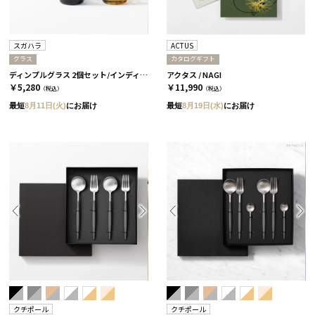
スガハラ
ACTUS
グラス
カタログギフト
ディンプルグラス 2個セット/インディゴ＆タン［スガハラ］
アクタス / NAGI
￥5,280
￥11,990
（税込）
（税込）
最短
8月11日(火)
にお届け
最短
8月19日(水)
にお届け
クチポール
クチポール