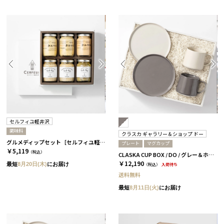
セルフィユ軽井沢
調味料
クラスカ ギャラリー＆ショップ ドー
グルメディップセット［セルフィユ軽井沢］
プレート
マグカップ
￥5,119
（税込）
CLASKA CUP BOX / DO / グレー＆ホワイト［クラスカ ギャラリー＆ショップ ドー］
￥12,190
最短
8月20日(木)
にお届け
（税込）
入荷待ち
送料無料
最短
8月11日(火)
にお届け