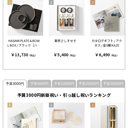
HASAMI PLATE＆BOW
東京さしすせそ
カタログギフト / アク
L BOX / ブラック［ハサ
タス / 全5種 KAZE
ミポーセリン］
￥13,730
￥5,400
￥6,490
（税込）
（税込）
（税込）
予算3000円
予算5000円
予算10000円
予算20000円
予算30000円
予算3000円新築祝い・引っ越し祝いランキング