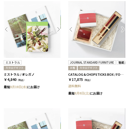
ミストラル
JOURNAL STANDARD FURNITURE
箸蔵ま
カタログギフト
お箸
カタログギフト
ミストラル / オレガノ
CATALOG＆CHOPSTICKS BOX / FORMAL / 全3種 蘭
￥4,840
￥17,875
（税込）
（税込）
送料無料
最短
8月19日(水)
にお届け
最短
8月8日(土)
にお届け