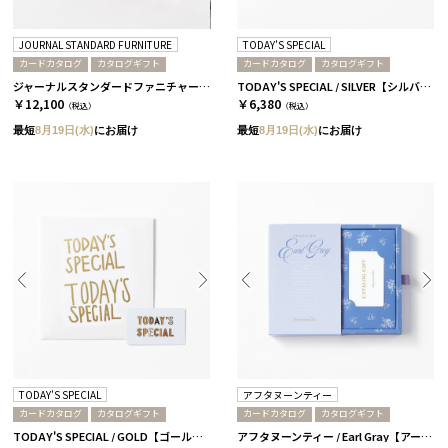
JOURNAL STANDARD FURNITURE
TODAY'S SPECIAL
カードカタログ
カタログギフト
カードカタログ
カタログギフト
ジャーナルスタンダードファニチャー / 蘭
TODAY'S SPECIAL / SILVER【シルバー】
￥12,100
￥6,380
（税込）
（税込）
最短
8月19日(水)
にお届け
最短
8月19日(水)
にお届け
TODAY'S SPECIAL
アフタヌーンティー
カードカタログ
カタログギフト
カードカタログ
カタログギフト
TODAY'S SPECIAL / GOLD【ゴールド】
アフタヌーンティー / Earl Gray【アールグレイ】