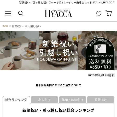
新築祝い・引っ越し祝い(5ページ目)｜バイヤー厳選おしゃれギフトのHYACCA
TOP
新築祝い・引っ越し祝い
2026年07月17日
更新
夏季休暇期間にかかるご注文について
総合ランキング
友人向け
兄弟・姉妹向け
親族向け
新築祝い・引っ越し祝い総合ランキング