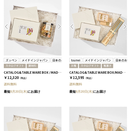
ズッペン
メイドインジャパン
日本のおいしい食べ物
toumei
メイドインジャパン
日本のおい
カタログギフト
調味料
お箸
カタログギフト
箸置き
CATALOG&TABLE WARE BOX / MADE IN JAPAN / ズッペン キノコベース / 全4種 C MJ14＋逢
CATALOG&TABLE WARE BOX/MADE IN JAPAN/浜色&雲色/ C MJ08＋蓮
￥12,320
￥12,595
（税込）
（税込）
送料無料
送料無料
最短
8月20日(木)
にお届け
最短
8月20日(木)
にお届け