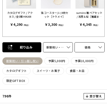
カタログギフト / アク
箔 コースター/い/4枚セ
sumiiro 箸 ペアセット
タス / 全5種 HIKARI
ット［トウメイ］
/ 浅葱＆桜［箸蔵まつ
かん］
￥4,290
￥3,300
￥4,345
（税込）
（税込）
（税込）
絞り込み
新築祝い・引っ越し祝い
価格
新築祝い・引っ越し祝い
予算5,000円
予算10,000円
カタログギフト
スイーツ・お菓子
食器・お皿
限定GIFT BOX
並び替え
796件