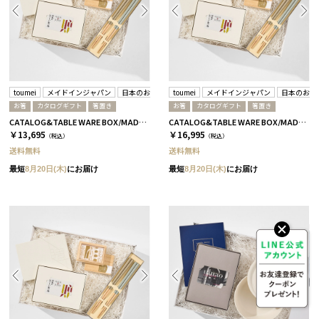
toumei
メイドインジャパン
日本のおいしい食べ物
toumei
メイドインジャパン
日本のおい
お箸
カタログギフト
箸置き
お箸
カタログギフト
箸置き
CATALOG&TABLE WARE BOX/MADE IN JAPAN/浜色&雲色/ C MJ10＋藍
CATALOG&TABLE WARE BOX/MADE IN JAPAN/浜色&雲色/ C MJ14＋逢
￥13,695
￥16,995
（税込）
（税込）
送料無料
送料無料
最短
8月20日(木)
にお届け
最短
8月20日(木)
にお届け