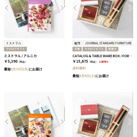
ミストラル
能作
JOURNAL STANDARD FURNITURE
カタログギフト
お箸
カタログギフト
箸置き
ミストラル / アルニカ
CATALOG＆TABLE WARE BOX / FORMAL / 全3種 桜
￥5,390
￥15,675
（税込）
（税込）
入荷待ち
送料無料
最短
8月19日(水)
にお届け
最短
8月8日(土)
にお届け