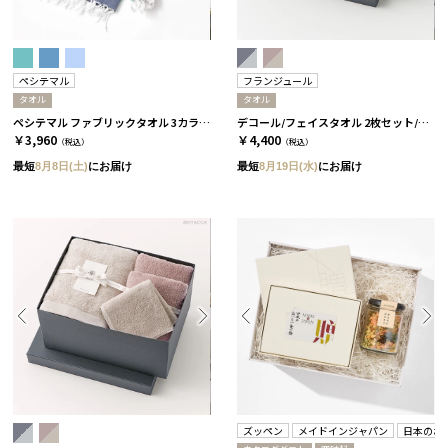
ペシテマル
フランジュール
タオル
タオル
ペシテマル ファブリックタオル 3カラー アイスランド
デコール/フェイスタオル 2枚セット/2種類［フランジュール］ グリーロゼ＆グリ
￥3,960
￥4,400
（税込）
（税込）
最短
8月8日(土)
にお届け
最短
8月19日(水)
にお届け
ズッペン
メイドインジャパン
日本のお