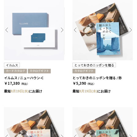
イルムス
とっておきのニッポンを贈る
カードカタログ
カタログギフト
カタログギフト
イルムス / ニューハウン-C
とっておきのニッポンを贈る / 弥
￥17,380
￥5,390
（税込）
（税込）
最短
8月19日(水)
にお届け
最短
8月19日(水)
にお届け