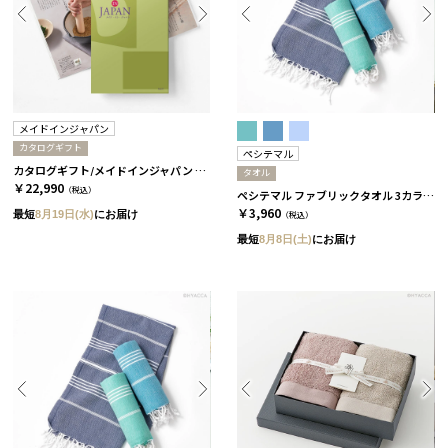
メイドインジャパン
カタログギフト
ペシテマル
カタログギフト/メイドインジャパン 全5種 MJ21
タオル
￥22,990
（税込）
ペシテマル ファブリックタオル 3カラー コバルト
￥3,960
最短
8月19日(水)
にお届け
（税込）
最短
8月8日(土)
にお届け