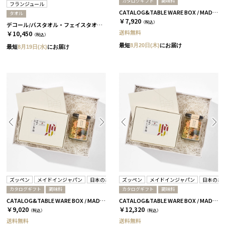
カタログギフト
調味料
フランジュール
CATALOG&TABLE WARE BOX / MADE IN JAPAN / ズッペン タマネギベース / 全4種 C MJ08＋蓮
タオル
￥7,920
（税込）
デコール/バスタオル・フェイスタオル・ミニタオル 4枚セット/2種類［フランジュール］ グリーロゼ＆グリ
送料無料
￥10,450
（税込）
最短
8月20日(木)
にお届け
最短
8月19日(水)
にお届け
ズッペン
メイドインジャパン
日本のおいしい食べ物
ズッペン
メイドインジャパン
日本のお
カタログギフト
調味料
カタログギフト
調味料
CATALOG&TABLE WARE BOX / MADE IN JAPAN / ズッペン タマネギベース / 全4種 C MJ10＋藍
CATALOG&TABLE WARE BOX / MADE IN JAPAN / ズッペン タマネギベース / 全4種 C MJ14＋逢
￥9,020
￥12,320
（税込）
（税込）
送料無料
送料無料