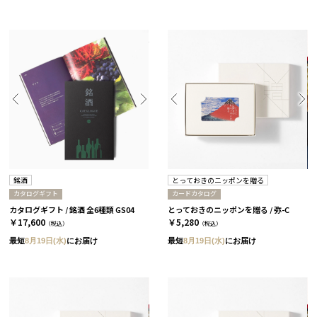
銘酒
とっておきのニッポンを贈る
カタログギフト
カードカタログ
カタログギフト / 銘酒 全6種類 GS04
とっておきのニッポンを贈る / 弥-C
￥17,600
￥5,280
（税込）
（税込）
最短
8月19日(水)
にお届け
最短
8月19日(水)
にお届け