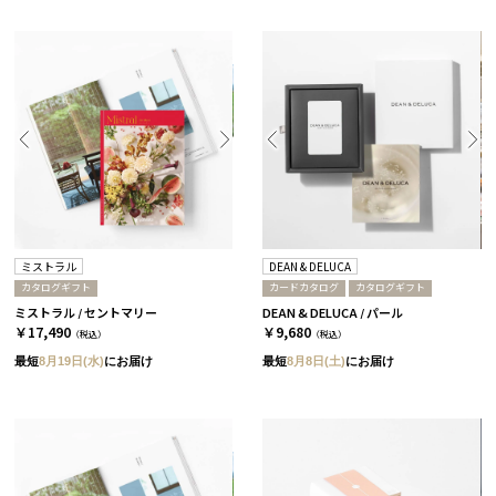
ミストラル
DEAN & DELUCA
カタログギフト
カードカタログ
カタログギフト
ミストラル / セントマリー
DEAN & DELUCA / パール
￥17,490
￥9,680
（税込）
（税込）
最短
8月19日(水)
にお届け
最短
8月8日(土)
にお届け