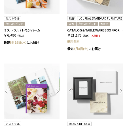
ミストラル
能作
JOURNAL STANDARD FURNITURE
カタログギフト
お箸
カタログギフト
箸置き
ミストラル / レモンバーム
CATALOG＆TABLE WARE BOX / FORMAL / 全3種 蘭
￥6,490
￥21,175
（税込）
（税込）
入荷待ち
送料無料
最短
8月19日(水)
にお届け
最短
8月8日(土)
にお届け
ミストラル
DEAN & DELUCA