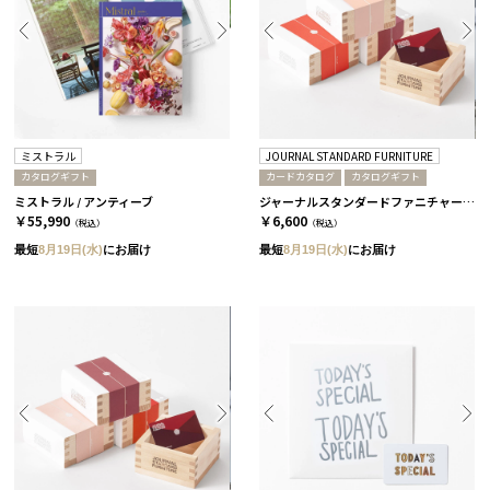
ミストラル
JOURNAL STANDARD FURNITURE
カタログギフト
カードカタログ
カタログギフト
ミストラル / アンティーブ
ジャーナルスタンダードファニチャー / 桜
￥55,990
￥6,600
（税込）
（税込）
最短
8月19日(水)
にお届け
最短
8月19日(水)
にお届け