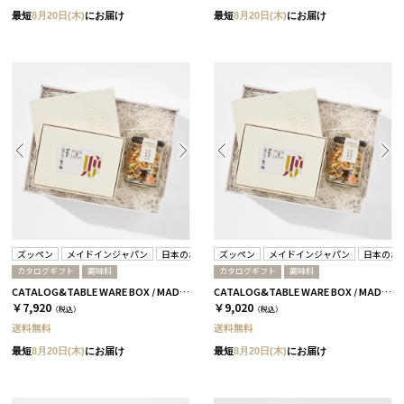
最短
8月20日(木)
にお届け
最短
8月20日(木)
にお届け
ズッペン
メイドインジャパン
日本のおいしい食べ物
ズッペン
メイドインジャパン
日本のお
カタログギフト
調味料
カタログギフト
調味料
CATALOG&TABLE WARE BOX / MADE IN JAPAN / ズッペン キノコベース / 全4種 C MJ08＋蓮
CATALOG&TABLE WARE BOX / MADE IN JAPAN / ズッペン キノコベース / 全4種 C MJ10＋藍
￥7,920
￥9,020
（税込）
（税込）
送料無料
送料無料
最短
8月20日(木)
にお届け
最短
8月20日(木)
にお届け