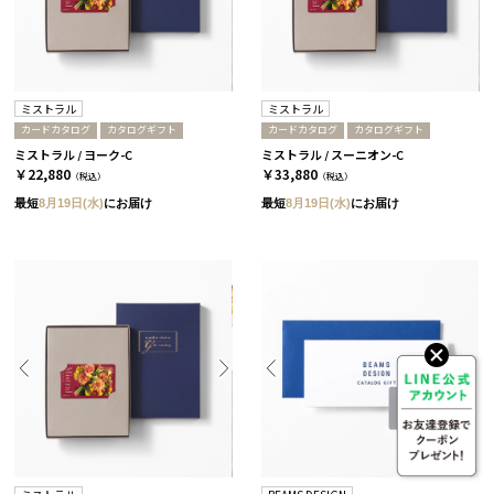
ミストラル
ミストラル
カードカタログ
カタログギフト
カードカタログ
カタログギフト
ミストラル / ヨーク-C
ミストラル / スーニオン-C
￥22,880
￥33,880
（税込）
（税込）
最短
8月19日(水)
にお届け
最短
8月19日(水)
にお届け