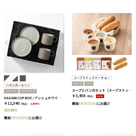
スープストックトーキョー
スープ
パン
ハサミポーセリン
スープとパンのセット［スープストックトーキョー］ 4パック
プレート
マグカップ
￥3,456
（税込）
NEW
HASAMI CUP BOX / アッシュホワイト［ハサミポーセリン］
￥12,540
最短
8月25日(火)
にお届け
（税込）
入荷待ち
送料無料
最短
8月11日(火)
にお届け