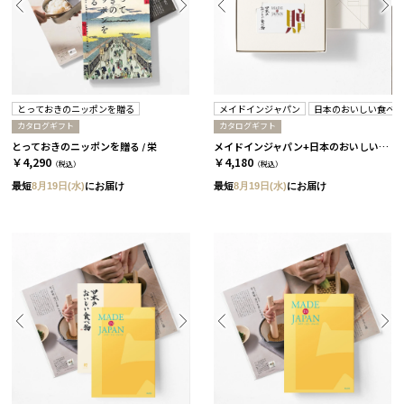
とっておきのニッポンを贈る
メイドインジャパン
日本のおいしい食べ
カタログギフト
カタログギフト
とっておきのニッポンを贈る / 栄
メイドインジャパン+日本のおいしい食べ物 / C MJ06＋橙
￥4,290
￥4,180
（税込）
（税込）
最短
8月19日(水)
にお届け
最短
8月19日(水)
にお届け