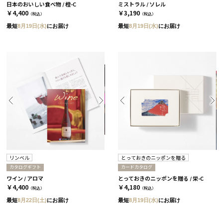
日本のおいしい食べ物 / 橙-C
ミストラル / ソレル
￥4,400
￥3,190
（税込）
（税込）
最短
8月19日(水)
にお届け
最短
8月19日(水)
にお届け
リンベル
とっておきのニッポンを贈る
カタログギフト
カードカタログ
ワイン / アロマ
とっておきのニッポンを贈る / 栄-C
￥4,400
￥4,180
（税込）
（税込）
最短
8月22日(土)
にお届け
最短
8月19日(水)
にお届け