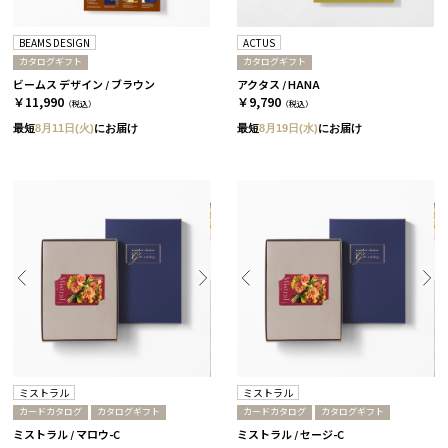
BEAMS DESIGN
ACTUS
カタログギフト
カタログギフト
ビームス デザイン / ブラウン
アクタス / HANA
￥11,990
￥9,790
（税込）
（税込）
最短
8月11日(火)
にお届け
最短
8月19日(水)
にお届け
ミストラル
ミストラル
カードカタログ
カタログギフト
カードカタログ
カタログギフト
ミストラル / マロウ-C
ミストラル / セージ-C