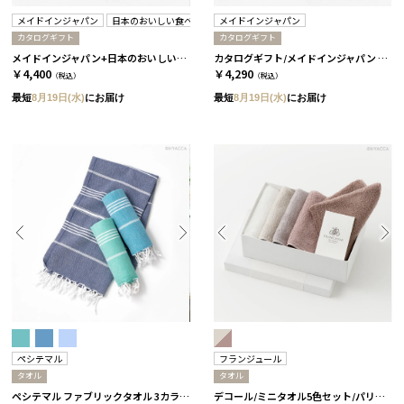
メイドインジャパン
日本のおいしい食べ物
メイドインジャパン
カタログギフト
カタログギフト
メイドインジャパン+日本のおいしい食べ物 / MJ6+橙 2冊セット
カタログギフト/メイドインジャパン 全5種 MJ6
￥4,400
￥4,290
（税込）
（税込）
最短
8月19日(水)
にお届け
最短
8月19日(水)
にお届け
ペシテマル
フランジュール
タオル
タオル
ペシテマル ファブリックタオル 3カラー ミント
デコール/ミニタオル5色セット/パリの夕暮れ［フランジュール］