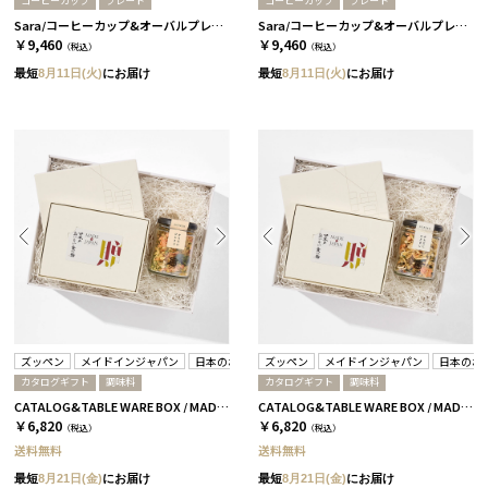
コーヒーカップ
プレート
コーヒーカップ
プレート
Sara/コーヒーカップ&オーバルプレート 4個セット/グレー＆ホワイト［サクザン］
Sara/コーヒーカップ&オーバルプレート 4個セット/ネイビー＆ホワイト［サクザン］
￥9,460
￥9,460
（税込）
（税込）
最短
8月11日(火)
にお届け
最短
8月11日(火)
にお届け
ズッペン
メイドインジャパン
日本のおいしい食べ物
ズッペン
メイドインジャパン
日本のお
カタログギフト
調味料
カタログギフト
調味料
CATALOG&TABLE WARE BOX / MADE IN JAPAN / ズッペン タマネギベース / 全4種 C MJ06＋橙
CATALOG&TABLE WARE BOX / MADE IN JAPAN / ズッペン キノコベース / 全4種 C MJ06＋橙
￥6,820
￥6,820
（税込）
（税込）
送料無料
送料無料
最短
8月21日(金)
にお届け
最短
8月21日(金)
にお届け