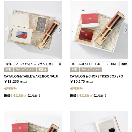
能作
とっておきのニッポンを贈る
箸蔵まつかん
JOURNAL STANDARD FURNITURE
箸蔵ま
お箸
カタログギフト
箸置き
お箸
カタログギフト
CATALOG&TABLE WARE BOX / FUJI / 紅白 / 全5種 栄-C
CATALOG＆CHOPSTICKS BOX / FORMAL / 全3種 椿
￥13,255
￥10,175
（税込）
（税込）
送料無料
送料無料
最短
8月11日(火)
にお届け
最短
8月11日(火)
にお届け