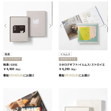
銘酒
イルムス
カードカタログ
カタログギフト
銘酒 / GS01
カタログギフト/イルムス/ ストロイエ
￥4,400
￥4,290
（税込）
（税込）
最短
8月19日(水)
にお届け
最短
8月19日(水)
にお届け