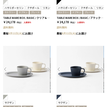
ハサミポーセリン
クチポール
リネンテイルズ
ハサミポーセリン
クチポール
リネンテ
カトラリー
ナプキン
プレート
カトラリー
ナプキン
プレート
TABLE WARE BOX / BASIC / クリア＆ホワイトシルバー
TABLE WARE BOX / BASIC / ブラック＆ホワイトシルバー
￥24,178
￥24,178
（税込）
入荷待ち
（税込）
入荷待ち
送料無料
送料無料
最短
8月11日(火)
にお届け
最短
8月11日(火)
にお届け
サクザン
サクザン