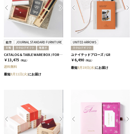
能作
JOURNAL STANDARD FURNITURE
箸蔵まつかん
UNITED ARROWS
お箸
カタログギフト
箸置き
カタログギフト
CATALOG＆TABLE WARE BOX / FORMAL / 全3種 椿
ユナイテッドアローズ / GR
￥13,475
￥6,490
（税込）
（税込）
送料無料
最短
8月19日(水)
にお届け
最短
8月11日(火)
にお届け