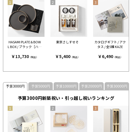
HASAMI PLATE＆BOW
東京さしすせそ
カタログギフト / アク
L BOX / ブラック［ハサ
タス / 全5種 KAZE
ミポーセリン］
￥13,730
￥5,400
￥6,490
（税込）
（税込）
（税込）
予算3000円
予算5000円
予算10000円
予算20000円
予算30000円
予算3000円新築祝い・引っ越し祝いランキング