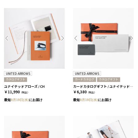
UNITED ARROWS
UNITED ARROWS
カタログギフト
カードカタログ
カタログギフト
ユナイテッドアローズ / CH
カードカタログギフト / ユナイテッドアローズ ザ ギフト リスト / GR-CARD
￥11,990
￥6,380
（税込）
（税込）
最短
8月19日(水)
にお届け
最短
8月19日(水)
にお届け