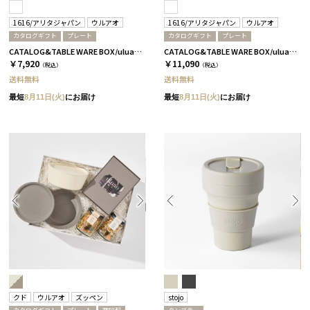
1616/アリタジャパン
ウルアオ
1616/アリタジャパン
ウルアオ
カタログギフト
プレート
カタログギフト
プレート
CATALOG&TABLE WARE BOX/uluao/パレスプレート160 2枚セット/全5種 アウレリアーナ
CATALOG&TABLE WARE BOX/uluao/パレスプレート220 2枚セット/全5種 アウレリアーナ
￥7,920
￥11,090
（税込）
（税込）
送料無料
送料無料
最短
8月11日(火)
にお届け
最短
8月11日(火)
にお届け
クド
ウルアオ
ズッペン
stojo