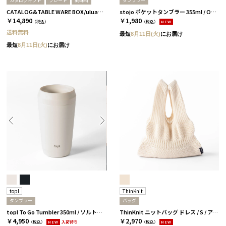
カタログギフト
プレート
調味料
タンブラー
CATALOG&TABLE WARE BOX/uluao/9°/白無垢&茶大色/全5種 アウレリアーナ
stojo ポケットタンブラー 355ml / OAT［ストージョ］
￥14,890
￥1,980
（税込）
（税込）
NEW
送料無料
最短
8月11日(火)
にお届け
最短
8月11日(火)
にお届け
topl
ThinKnit
タンブラー
バッグ
topl To Go Tumbler 350ml / ソルト［トップル］
ThinKnit ニットバッグ ドレス / S / アイボリー［シンクニット］
￥4,950
￥2,970
（税込）
NEW
入荷待ち
（税込）
NEW