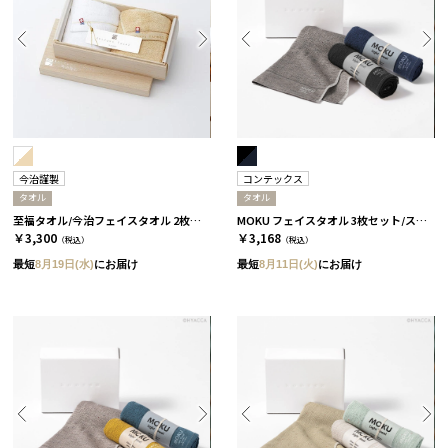
今治謹製
コンテックス
タオル
タオル
至福タオル/今治フェイスタオル 2枚セット
MOKU フェイスタオル 3枚セット/スタンダード［コンテックス］
￥3,300
￥3,168
（税込）
（税込）
最短
8月19日(水)
にお届け
最短
8月11日(火)
にお届け