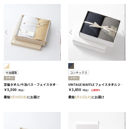
今治謹製
コンテックス
タオル
タオル
至福タオル/今治バス・フェイスタオル 2枚セット
VINTAGE WAFFLE フェイスタオル 2枚セット［コンテックス］
￥5,500
￥3,850
（税込）
（税込）
入荷待ち
最短
8月19日(水)
にお届け
最短
8月11日(火)
にお届け