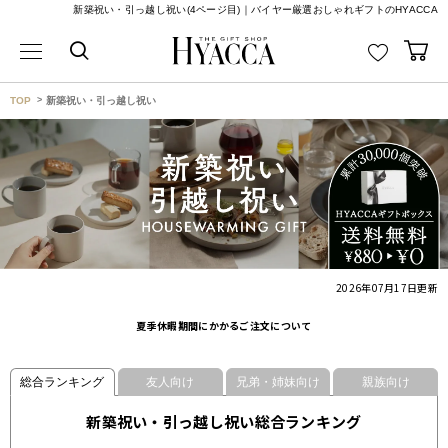
新築祝い・引っ越し祝い(4ページ目)｜バイヤー厳選おしゃれギフトのHYACCA
TOP
新築祝い・引っ越し祝い
2026年07月17日
更新
夏季休暇期間にかかるご注文について
総合ランキング
友人向け
兄弟・姉妹向け
親族向け
新築祝い・引っ越し祝い総合ランキング