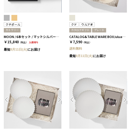
クチポール
クド
ウルアオ
カトラリー
カタログギフト
プレート
MOON / 6本セット / マットシルバー［クチポール］
CATALOG&TABLE WARE BOX/uluao/9°/白無垢/全5種 アウレリアーナ
￥15,840
￥7,590
（税込）
入荷待ち
（税込）
送料無料
最短
8月11日(火)
にお届け
最短
8月11日(火)
にお届け