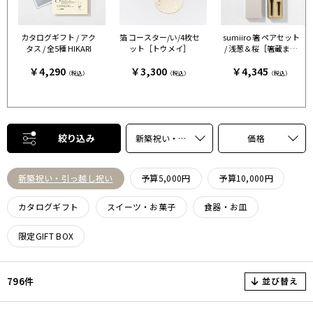
カタログギフト / アク
箔 コースター/い/4枚セ
sumiiro 箸 ペアセット
タス / 全5種 HIKARI
ット［トウメイ］
/ 浅葱＆桜［箸蔵まつ
かん］
￥4,290
￥3,300
￥4,345
（税込）
（税込）
（税込）
絞り込み
新築祝い・引っ越し祝い
価格
新築祝い・引っ越し祝い
予算5,000円
予算10,000円
カタログギフト
スイーツ・お菓子
食器・お皿
限定GIFT BOX
並び替え
796件