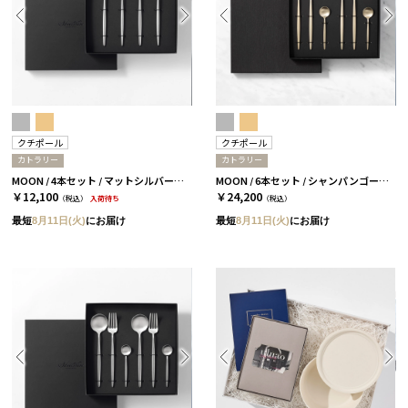
クチポール
クチポール
カトラリー
カトラリー
MOON / 4本セット / マットシルバー［クチポール］
MOON / 6本セット / シャンパンゴールド［クチポール］
￥12,100
￥24,200
（税込）
入荷待ち
（税込）
最短
8月11日(火)
にお届け
最短
8月11日(火)
にお届け