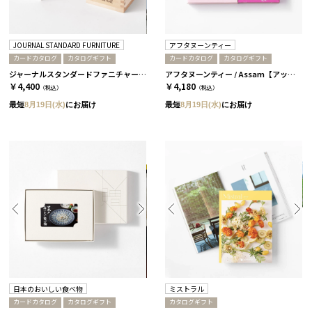
JOURNAL STANDARD FURNITURE
アフタヌーンティー
カードカタログ
カタログギフト
カードカタログ
カタログギフト
ジャーナルスタンダードファニチャー / 椿
アフタヌーンティー / Assam【アッサム】
￥4,400
￥4,180
（税込）
（税込）
最短
8月19日(水)
にお届け
最短
8月19日(水)
にお届け
日本のおいしい食べ物
ミストラル
カードカタログ
カタログギフト
カタログギフト