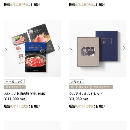
最短
8月11日(火)
にお届け
最短
8月11日(火)
にお届け
ハーモニック
ウルアオ
カタログギフト
カードカタログ
カタログギフト
おいしいお肉の贈り物 / HMK
ウルアオ / ミルドレッド
￥11,000
￥3,080
（税込）
（税込）
最短
8月11日(火)
にお届け
最短
8月19日(水)
にお届け