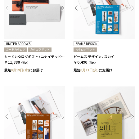
UNITED ARROWS
BEAMS DESIGN
カードカタログ
カタログギフト
カタログギフト
カードカタログギフト / ユナイテッドアローズ ザ ギフト リスト / CH-CARD
ビームス デザイン / スカイ
￥11,880
￥6,490
（税込）
（税込）
最短
8月19日(水)
にお届け
最短
8月11日(火)
にお届け