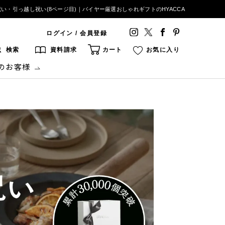
い・引っ越し祝い(8ページ目)｜バイヤー厳選おしゃれギフトのHYACCA
ログイン / 会員登録
検索
資料請求
カート
お気に入り
のお客様