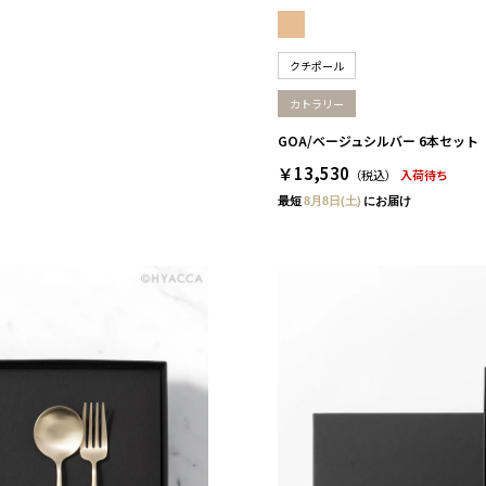
クチポール
カトラリー
GOA/ベージュシルバー 6本セッ
￥13,530
（税込）
入荷待ち
最短
8月8日(土)
にお届け