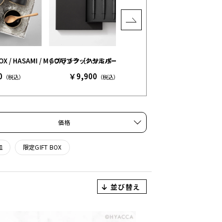
］
 BOX / HASAMI / M / ブラック［ハサミポーセリン］
GOA/ブラックシルバー 4本セット［クチポール］
FOOD＆TABLE WARE BO
0
￥9,900
￥12,360
（税込）
（税込）
（税込）
価格
皿
限定GIFT BOX
並び替え