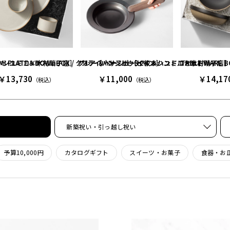
S / L［イイホシユミコ×木村硝子店］ グレー＆ベージュ［イイホシユミコ×木村硝子店
AMI PLATE＆BOWL BOX / クリア［ハサミポーセリン］
フライパンジュウS 2枚＆ハンドルセット
TABLE WARE
￥13,730
￥11,000
￥14,17
（税込）
（税込）
新築祝い・引っ越し祝い
予算10,000円
カタログギフト
スイーツ・お菓子
食器・お