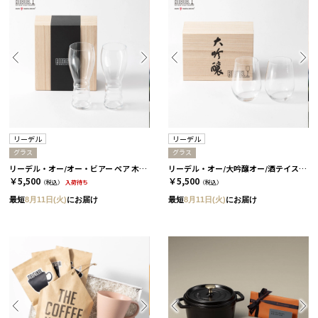
リーデル
リーデル
グラス
グラス
リーデル・オー/オー・ビアー ペア 木箱入り［リーデル］
リーデル・オー/大吟醸オー/酒テイスター ペア 木箱入り［リーデル］
￥5,500
￥5,500
（税込）
入荷待ち
（税込）
最短
8月11日(火)
にお届け
最短
8月11日(火)
にお届け