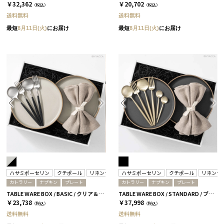
￥32,362
￥20,702
（税込）
（税込）
送料無料
送料無料
最短
8月11日(火)
にお届け
最短
8月11日(火)
にお届け
ハサミポーセリン
クチポール
リネンテイルズ
ハサミポーセリン
クチポール
リネンテ
カトラリー
ナプキン
プレート
カトラリー
ナプキン
プレート
TABLE WARE BOX / BASIC / クリア＆ブラックシルバー
TABLE WARE BOX / STANDARD / ブラック
￥23,738
￥37,998
（税込）
（税込）
送料無料
送料無料