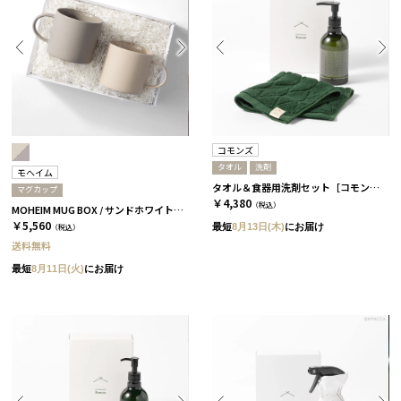
コモンズ
タオル
洗剤
モヘイム
タオル＆食器用洗剤セット［コモンズ］
マグカップ
￥4,380
（税込）
MOHEIM MUG BOX / サンドホワイト＆グレー［モヘイム］
￥5,560
最短
8月13日(木)
にお届け
（税込）
送料無料
最短
8月11日(火)
にお届け