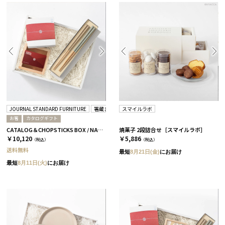
JOURNAL STANDARD FURNITURE
箸蔵まつかん
スマイルラボ
お箸
カタログギフト
CATALOG＆CHOPSTICKS BOX / NATURAL / 浜色＆雲色 / 椿
焼菓子 2段詰合せ［スマイルラボ］
￥10,120
￥5,886
（税込）
（税込）
送料無料
最短
8月21日(金)
にお届け
最短
8月11日(火)
にお届け