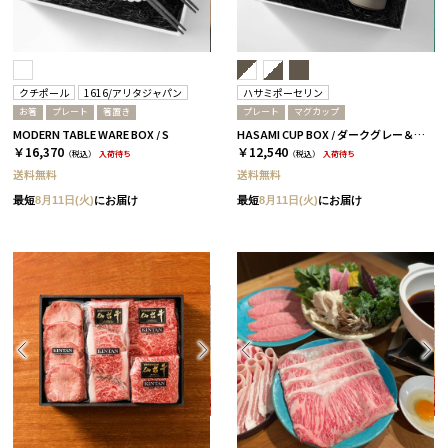
クチポール
1616/アリタジャパン
ハサミポーセリン
お箸
プレート
箸置き
プレート
マグカップ
MODERN TABLE WARE BOX / S
HASAMI CUP BOX / ダークグレー＆アッシュホワイト［ハサミポーセリン］
￥16,370
￥12,540
（税込）
入荷待ち
（税込）
入荷待ち
送料無料
送料無料
最短
8月11日(火)
にお届け
最短
8月11日(火)
にお届け