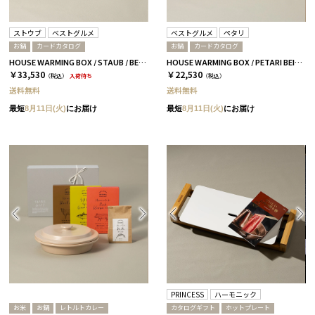
ストウブ
ベストグルメ
ベストグルメ
ペタリ
お鍋
カードカタログ
お鍋
カードカタログ
HOUSE WARMING BOX / STAUB / BEST GOURMET BLACK
HOUSE WARMING BOX / PETARI BEIGE / CATALOG アリーグル
￥33,530
￥22,530
（税込）
入荷待ち
（税込）
送料無料
送料無料
最短
8月11日(火)
にお届け
最短
8月11日(火)
にお届け
PRINCESS
ハーモニック
お米
お鍋
レトルトカレー
カタログギフト
ホットプレート