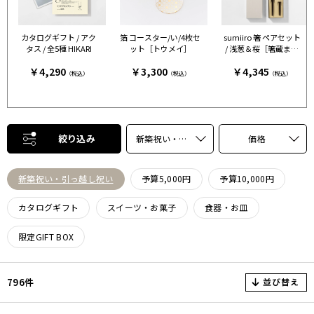
カタログギフト / アク
箔 コースター/い/4枚セ
sumiiro 箸 ペアセット
タス / 全5種 HIKARI
ット［トウメイ］
/ 浅葱＆桜［箸蔵まつ
かん］
￥4,290
￥3,300
￥4,345
（税込）
（税込）
（税込）
絞り込み
新築祝い・引っ越し祝い
価格
新築祝い・引っ越し祝い
予算5,000円
予算10,000円
カタログギフト
スイーツ・お菓子
食器・お皿
限定GIFT BOX
並び替え
796件