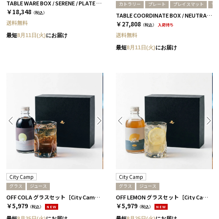
TABLE WARE BOX / SERENE / PLATE & PLACE MAT
カトラリー
プレート
プレイスマット
マ
￥18,348
（税込）
TABLE COORDINATE BOX / NEUTRAL / ブラックシルバー
送料無料
￥27,808
（税込）
入荷待ち
送料無料
最短
8月11日(火)
にお届け
最短
8月11日(火)
にお届け
City Camp
City Camp
グラス
ジュース
グラス
ジュース
OFF COLA グラスセット［City Camp］
OFF LEMON グラスセット［City Camp］
￥5,979
￥5,979
（税込）
NEW
（税込）
NEW
最短
8月25日(火)
にお届け
最短
8月25日(火)
にお届け