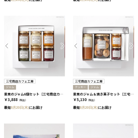
三宅商店カフェ工房
三宅商店カフェ工房
ジャム
クッキー
ジャム
果実のジャム6個セット［三宅商店カフェ工房］
果実のジャム＆焼き菓子セット［三宅商店カフェ工房］
￥3,888
￥5,130
（税込）
（税込）
最短
8月20日(木)
にお届け
最短
8月20日(木)
にお届け