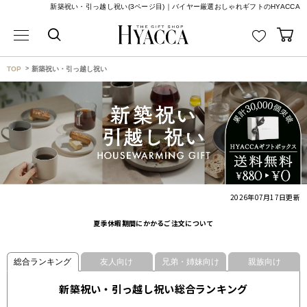
新築祝い・引っ越し祝い(3ページ目)｜バイヤー厳選おしゃれギフトのHYACCA
TOP
新築祝い・引っ越し祝い
2026年07月17日
更新
夏季休暇期間にかかるご注文について
総合ランキング
友人向け
兄弟・姉妹向け
親族向け
新築祝い・引っ越し祝い総合ランキング