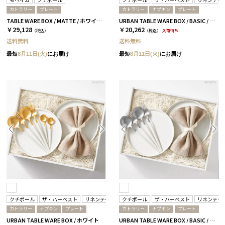
カトラリー
プレート
カトラリー
ナプキン
プレート
TABLE WARE BOX / MATTE / ホワイト&ホワイトゴールド
URBAN TABLE WARE BOX / BASIC / ホワイト＆ブラックシルバー
￥29,128
￥20,262
（税込）
（税込）
入荷待ち
送料無料
送料無料
最短
8月11日(火)
にお届け
最短
8月11日(火)
にお届け
クチポール
ザ・ハーベスト
リネンテイルズ
クチポール
ザ・ハーベスト
リネンテイ
カトラリー
ナプキン
プレート
カトラリー
ナプキン
プレート
URBAN TABLE WARE BOX / ホワイト
URBAN TABLE WARE BOX / BASIC / ホワイト＆ホワイトシルバー