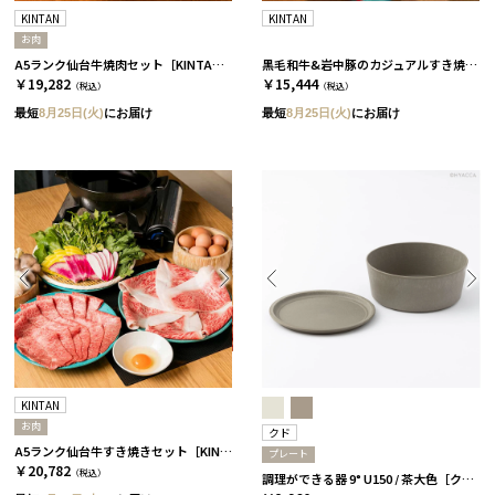
KINTAN
KINTAN
お肉
A5ランク仙台牛焼肉セット［KINTAN］
黒毛和牛&岩中豚のカジュアルすき焼きセット［KINTAN］
￥19,282
￥15,444
（税込）
（税込）
最短
8月25日(火)
にお届け
最短
8月25日(火)
にお届け
KINTAN
お肉
クド
A5ランク仙台牛すき焼きセット［KINTAN］
プレート
￥20,782
（税込）
調理ができる器 9° U150 / 茶大色［クド］