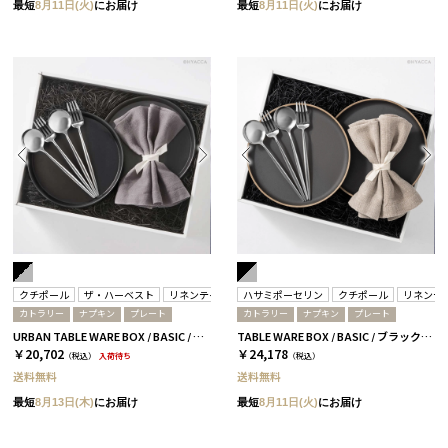
最短
8月11日(火)
にお届け
最短
8月11日(火)
にお届け
クチポール
ザ・ハーベスト
リネンテイルズ
ハサミポーセリン
クチポール
リネンテ
カトラリー
ナプキン
プレート
カトラリー
ナプキン
プレート
URBAN TABLE WARE BOX / BASIC / ブラック＆ミラーシルバー
TABLE WARE BOX / BASIC / ブラック＆ミラーシルバー
￥20,702
￥24,178
（税込）
入荷待ち
（税込）
送料無料
送料無料
最短
8月13日(木)
にお届け
最短
8月11日(火)
にお届け