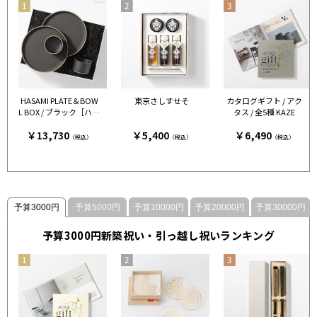
HASAMI PLATE＆BOW
東京さしすせそ
カタログギフト / アク
L BOX / ブラック［ハサ
タス / 全5種 KAZE
ミポーセリン］
￥13,730
￥5,400
￥6,490
（税込）
（税込）
（税込）
予算3000円
予算5000円
予算10000円
予算20000円
予算30000円
予算3000円新築祝い・引っ越し祝いランキング