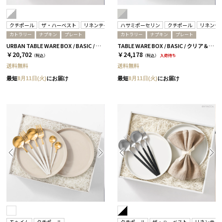
クチポール
ザ・ハーベスト
リネンテイルズ
ハサミポーセリン
クチポール
リネンテ
カトラリー
ナプキン
プレート
カトラリー
ナプキン
プレート
URBAN TABLE WARE BOX / BASIC / ホワイト＆ミラーシルバー
TABLE WARE BOX / BASIC / クリア＆ミラーシルバー
￥20,702
￥24,178
（税込）
（税込）
入荷待ち
送料無料
送料無料
最短
8月11日(火)
にお届け
最短
8月11日(火)
にお届け
モヘイム
クチポール
クチポール
ザ・ハーベスト
リネンテイ