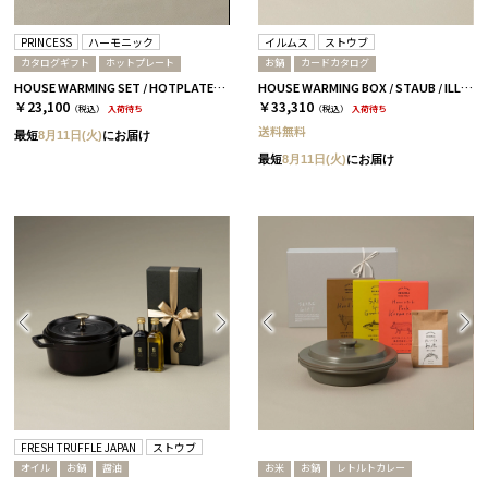
PRINCESS
ハーモニック
イルムス
ストウブ
カタログギフト
ホットプレート
お鍋
カードカタログ
HOUSE WARMING SET / HOTPLATE-mini & FOOD CATALOG HMC
HOUSE WARMING BOX / STAUB / ILLUMS ストロイエ-C BLACK
￥23,100
￥33,310
（税込）
入荷待ち
（税込）
入荷待ち
送料無料
最短
8月11日(火)
にお届け
最短
8月11日(火)
にお届け
FRESH TRUFFLE JAPAN
ストウブ
オイル
お鍋
醤油
お米
お鍋
レトルトカレー