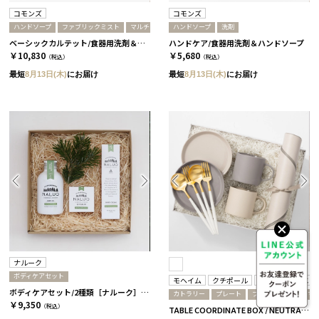
コモンズ
コモンズ
ハンドソープ
ファブリックミスト
マルチクリーナー
ハンドソープ
洗剤
洗剤
ベーシックカルテット/食器用洗剤＆マルチクリーナー＆ハンドソープ＆ファブリックミスト［コモンズ］
ハンドケア/食器用洗剤＆ハンドソープ
￥10,830
￥5,680
（税込）
（税込）
最短
8月13日(木)
にお届け
最短
8月13日(木)
にお届け
ナルーク
ボディケアセット
モヘイム
クチポール
リンド ディーエヌ
ボディケアセット/2種類［ナルーク］ スプリングエフェメラル
カトラリー
プレート
プレイスマット
マ
￥9,350
（税込）
TABLE COORDINATE BOX / NEUTRAL / ホワイトゴールド