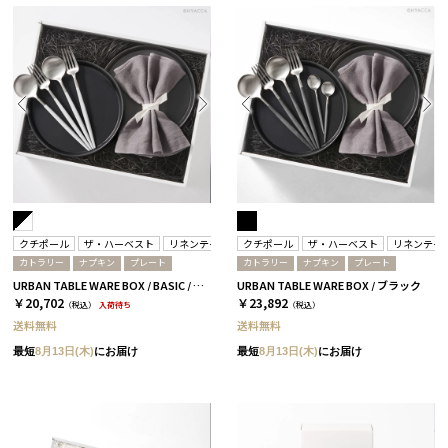
クチポール
ザ・ハーベスト
リネンテイルズ
クチポール
ザ・ハーベスト
リネンテイ
カトラリー
ナプキン
プレート
カトラリー
ナプキン
プレート
URBAN TABLE WARE BOX / BASIC / ブラック＆ホワイトシルバー
URBAN TABLE WARE BOX / ブラック
￥20,702
￥23,892
（税込）
入荷待ち
（税込）
送料無料
送料無料
最短
8月13日(木)
にお届け
最短
8月13日(木)
にお届け