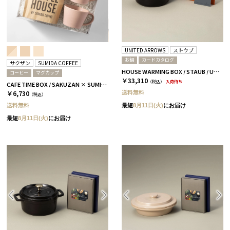
UNITED ARROWS
ストウブ
お鍋
カードカタログ
サクザン
SUMIDA COFFEE
HOUSE WARMING BOX / STAUB / UNITED ARROWS TPコース BLACK
コーヒー
マグカップ
￥33,310
（税込）
入荷待ち
CAFE TIME BOX / SAKUZAN × SUMIDA COFFEE / コーラルベージュ
送料無料
￥6,730
（税込）
送料無料
最短
8月11日(火)
にお届け
最短
8月11日(火)
にお届け