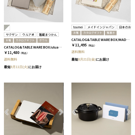
toumei
メイドインジャパン
日本のおい
お箸
カタログギフト
箸置き
サクザン
ウルアオ
箸蔵まつかん
CATALOG&TABLE WARE BOX/MADE IN JAPAN/浜色&雲色/ C MJ06＋橙
お箸
カタログギフト
ボウル
￥11,495
（税込）
CATALOG&TABLE WARE BOX/uluao/グレー＆ホワイト/浜色＆雲色/ アウレリアーナ
送料無料
￥11,480
（税込）
送料無料
最短
8月21日(金)
にお届け
最短
8月11日(火)
にお届け