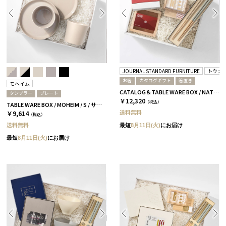
JOURNAL STANDARD FURNITURE
トウメ
お箸
カタログギフト
箸置き
モヘイム
CATALOG＆TABLE WARE BOX / NATURAL / 浜色＆雲色 / 椿
タンブラー
プレート
￥12,320
（税込）
TABLE WARE BOX / MOHEIM / S / サンドホワイト
送料無料
￥9,614
（税込）
送料無料
最短
8月11日(火)
にお届け
最短
8月11日(火)
にお届け