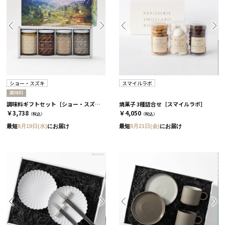
ショー・スズキ
スマイルラボ
調味料
調味料ギフトセット［ショー・スズキ］
焼菓子 3種詰合せ［スマイルラボ］
￥3,738
￥4,050
（税込）
（税込）
最短
8月19日(水)
にお届け
最短
8月21日(金)
にお届け