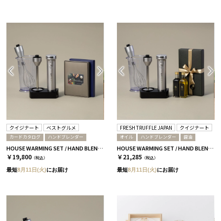
クイジナート
ベストグルメ
FRESH TRUFFLE JAPAN
クイジナート
カードカタログ
ハンドブレンダー
オイル
ハンドブレンダー
醤油
HOUSE WARMING SET / HAND BLENDER / CATALOG アリーグル
HOUSE WARMING SET / HAND BLENDER / TRUFFLE OIL
￥19,800
￥21,285
（税込）
（税込）
最短
8月11日(火)
にお届け
最短
8月11日(火)
にお届け