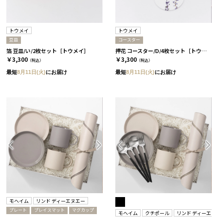
トウメイ
トウメイ
豆皿
コースター
箔 豆皿/い/2枚セット［トウメイ］
押花 コースター/D/4枚セット［トウメイ］
￥3,300
￥3,300
（税込）
（税込）
最短
8月11日(火)
にお届け
最短
8月11日(火)
にお届け
モヘイム
リンド ディーエヌエー
プレート
プレイスマット
マグカップ
モヘイム
クチポール
リンド ディーエヌ