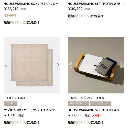
HOUSE WARMING BOX / PETARI / CURRY&RICE PETARI BEIGE
HOUSE WARMING SET / HOTPLATE & FOOD CATALOG HMC
￥22,210
￥30,800
（税込）
（税込）
送料無料
最短
8月11日(火)
にお届け
最短
8月21日(金)
にお届け
リネンテイルズ
PRINCESS
ベストグルメ
ナプキン
カタログギフト
ホットプレート
ナプキン2枚 / ナチュラル［リネンテイル］
HOUSE WARMING SET / HOTPLATE-mini & CATALOG アリーグル
￥3,410
￥22,000
（税込）
（税込）
入荷待ち
最短
8月11日(火)
にお届け
最短
8月11日(火)
にお届け