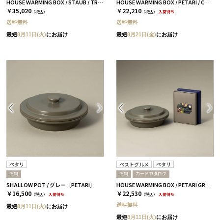
HOUSE WARMING BOX / STAUB / TRUFFLE OIL BLACK
HOUSE WARMING BOX / PETARI / CURRY&RICE PETARI GRAY
￥35,020
￥22,210
（税込）
（税込）
入荷待ち
送料無料
送料無料
最短
8月11日(火)
にお届け
最短
8月21日(金)
にお届け
ペタリ
ベストグルメ
ペタリ
お鍋
お鍋
カードカタログ
SHALLOW POT / グレー［PETARI］
HOUSE WARMING BOX / PETARI GRAY / CATALOG アリーグル
￥16,500
￥22,530
（税込）
入荷待ち
（税込）
入荷待ち
送料無料
最短
8月11日(火)
にお届け
最短
8月11日(火)
にお届け