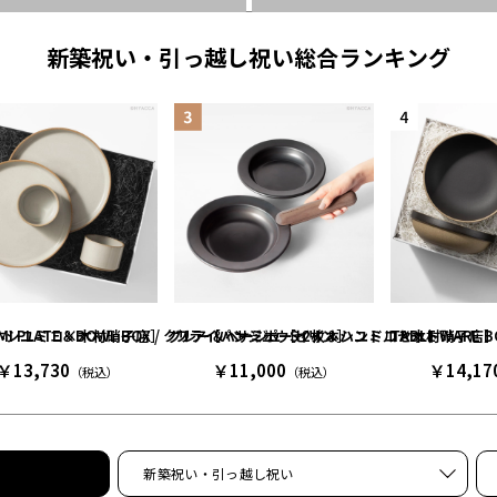
新築祝い・引っ越し祝い総合ランキング
S / L［イイホシユミコ×木村硝子店］ グレー＆ベージュ［イイホシユミコ×木村硝子店
AMI PLATE＆BOWL BOX / クリア［ハサミポーセリン］
フライパンジュウS 2枚＆ハンドルセット
TABLE WARE
￥13,730
￥11,000
￥14,17
（税込）
（税込）
新築祝い・引っ越し祝い