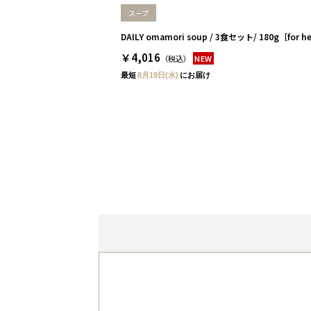
スープ
DAILY omamori soup / 3食セット/ 180g［for he
￥4,016
（税込）
NEW
最短
8月19日(水)
にお届け