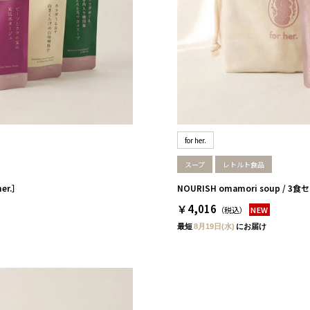
for her.
スープ
レトルト食品
her.］
NOURISH omamori soup / 3食セ
￥4,016
（税込）
NEW
最短
8月19日(水)
にお届け