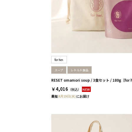
for her.
スープ
レトルト食品
RESET omamori soup / 3食セット / 180g［for 
￥4,016
（税込）
NEW
最短
8月19日(水)
にお届け