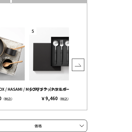
］
 BOX / HASAMI / M / ブラック［ハサミポーセリン］
GOA/ブラックシルバー 4本セット［クチポール］
FOOD＆TABLE WARE BO
0
￥9,460
￥12,360
（税込）
（税込）
（税込）
価格