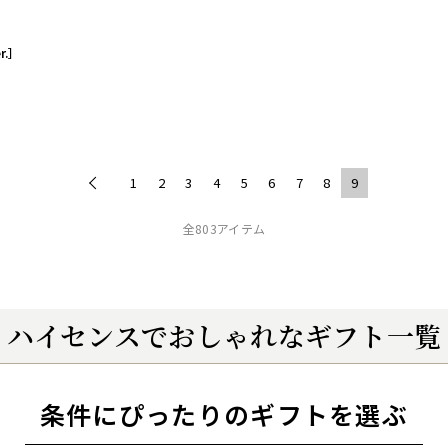
r.］
1
2
3
4
5
6
7
8
9
全803アイテム
ハイセンスでおしゃれなギフト一覧
条件にぴったりのギフトを選ぶ