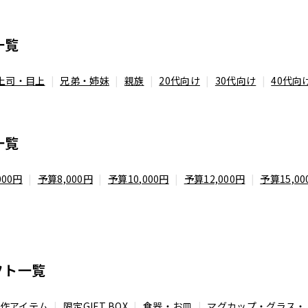
一覧
上司・目上
兄弟・姉妹
親族
20代向け
30代向け
40代向
一覧
000円
予算8,000円
予算10,000円
予算12,000円
予算15,00
フト一覧
作アイテム
限定GIFT BOX
食器・お皿
マグカップ・グラス・