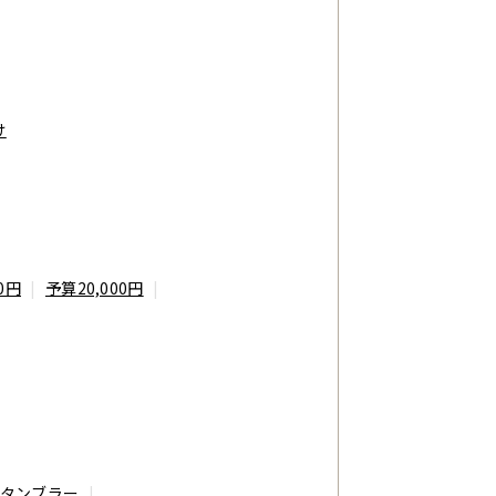
け
0円
予算20,000円
 タンブラー