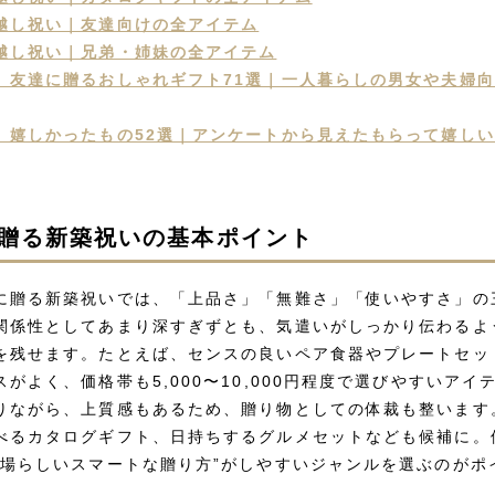
越し祝い｜友達向けの全アイテム
越し祝い｜兄弟・姉妹の全アイテム
】友達に贈るおしゃれギフト71選｜一人暮らしの男女や夫婦
】嬉しかったもの52選｜アンケートから見えたもらって嬉し
贈る新築祝いの基本ポイント
に贈る新築祝いでは、「上品さ」「無難さ」「使いやすさ」の
関係性としてあまり深すぎずとも、気遣いがしっかり伝わるよ
を残せます。たとえば、センスの良いペア食器やプレートセッ
がよく、価格帯も5,000〜10,000円程度で選びやすいアイ
りながら、上質感もあるため、贈り物としての体裁も整います
べるカタログギフト、日持ちするグルメセットなども候補に。
職場らしいスマートな贈り方”がしやすいジャンルを選ぶのがポ