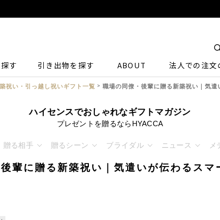
ら探す
引き出物を探す
ABOUT
法人での注文
築祝い・引っ越し祝いギフト一覧
職場の同僚・後輩に贈る新築祝い｜気遣
ハイセンスでおしゃれなギフトマガジン
プレゼントを贈るならHYACCA
贈る相手
贈るシーン
ブライダル
ニュース
メ
・後輩に贈る新築祝い｜気遣いが伝わるスマ