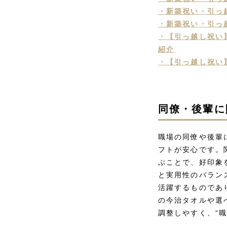
・新築祝い・引っ
・新築祝い・引っ
・【引っ越し祝い
紹介
・【引っ越し祝い
同僚・後輩に
職場の同僚や後輩
フトが安心です。
ぶことで、好印象
と実用性のバランス
活躍するものであ
の今治タオルや選
調整しやすく、“