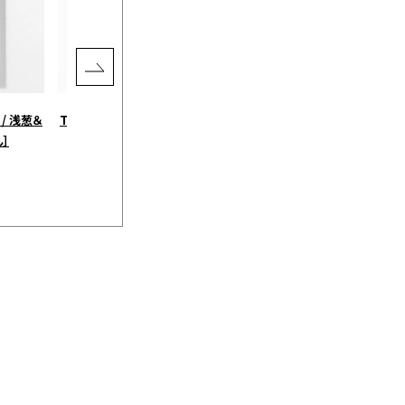
 / 浅葱＆
TY パレスプレート160 2枚セッ
だし＆調味料セット［やいづ善
］
ト［1616/アリタジャパン］
八］
￥4,290
￥3,560
（税込）
（税込）