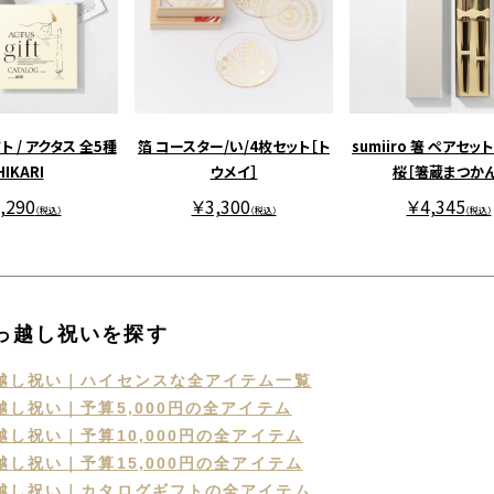
 / アクタス 全5種
箔 コースター/い/4枚セット［ト
sumiiro 箸 ペアセット
HIKARI
ウメイ］
桜［箸蔵まつかん
,290
￥3,300
￥4,345
（税込）
（税込）
（税込）
引っ越し祝いを探す
越し祝い｜ハイセンスな全アイテム一覧
し祝い｜予算5,000円の全アイテム
し祝い｜予算10,000円の全アイテム
し祝い｜予算15,000円の全アイテム
越し祝い｜カタログギフトの全アイテム