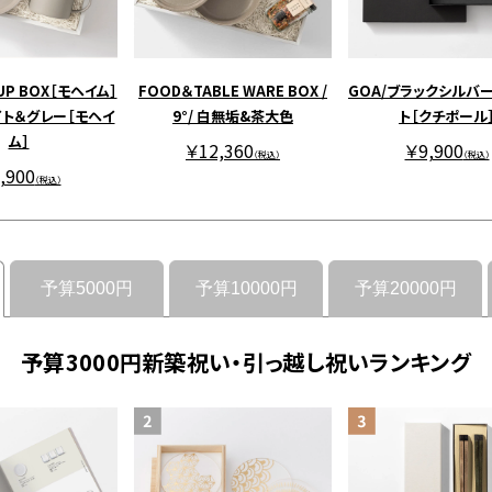
UP BOX［モヘイム］
FOOD＆TABLE WARE BOX /
GOA/ブラックシルバー
ト＆グレー［モヘイ
9°/ 白無垢&茶大色
ト［クチポール
ム］
￥12,360
￥9,900
（税込）
（税込）
,900
（税込）
予算5000円
予算10000円
予算20000円
予算3000円新築祝い・引っ越し祝いランキング