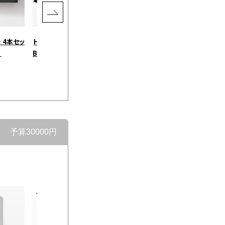
 4本セッ
HASAMI PLATE SELECTION
DEAN & DELUCA BREAK TIM
］
BOX / ブラック［ハサミポーセリ
E BOX / 全2種［ディーン＆デル
ン］
ーカ］ コーヒー
￥18,130
￥8,060
（税込）
（税込）
予算30000円