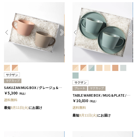
サクザン
マグカップ
サクザン
SAKUZAN MUG BOX / グレージュ＆コーラルベージュ［サクザン×HYACCA］
プレート
マグカップ
￥5,300
（税込）
TABLE WARE BOX / MUG＆PLATE / アクアブルー［サクザン×HYACCA］
送料無料
￥10,030
（税込）
送料無料
最短
8月11日(火)
にお届け
最短
8月11日(火)
にお届け