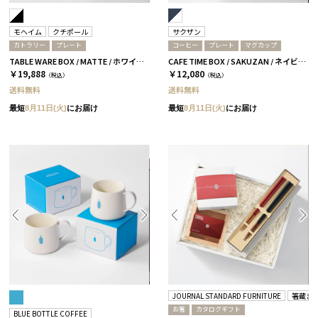
モヘイム
クチポール
サクザン
カトラリー
プレート
コーヒー
プレート
マグカップ
TABLE WARE BOX / MATTE / ホワイト&ブラックシルバー
CAFE TIME BOX / SAKUZAN / ネイビー＆ホワイト
￥19,888
￥12,080
（税込）
（税込）
送料無料
送料無料
最短
8月11日(火)
にお届け
最短
8月11日(火)
にお届け
JOURNAL STANDARD FURNITURE
箸蔵ま
お箸
カタログギフト
BLUE BOTTLE COFFEE