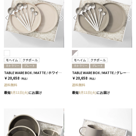
モヘイム
クチポール
モヘイム
クチポール
カトラリー
プレート
カトラリー
プレート
TABLE WARE BOX / MATTE / ホワイト&ホワイトシルバー
TABLE WARE BOX / MATTE / グレー&ホワイトシルバー
￥20,658
￥20,658
（税込）
（税込）
送料無料
送料無料
最短
8月11日(火)
にお届け
最短
8月11日(火)
にお届け