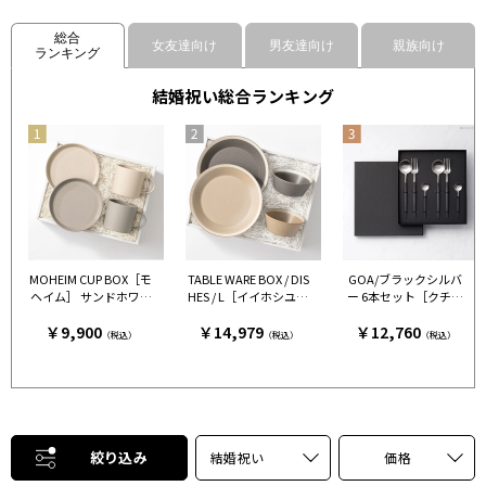
総合
女友達向け
男友達向け
親族向け
ランキング
結婚祝い総合ランキング
MOHEIM CUP BOX［モ
TABLE WARE BOX / DIS
GOA/ブラックシルバ
ヘイム］ サンドホワイ
HES / L［イイホシユミ
ー 6本セット［クチポ
ト＆グレー［モヘイ
コ×木村硝子店］ グレ
ール］
￥9,900
￥14,979
￥12,760
ム］
ー＆ベージュ［イイホ
（税込）
（税込）
（税込）
シユミコ×木村硝子
店］
絞り込み
結婚祝い
価格