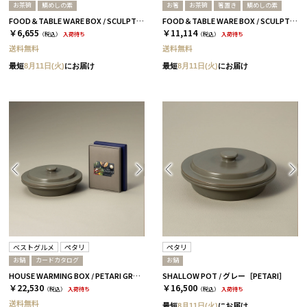
お茶碗
鯛めしの素
お箸
お茶碗
箸置き
鯛めしの素
FOOD＆TABLE WARE BOX / SCULPTURE / 鯛めし
FOOD＆TABLE WARE BOX / SCULPTURE / 鯛めし+箸 / さくら＆ウォルナット
￥6,655
￥11,114
（税込）
入荷待ち
（税込）
入荷待ち
送料無料
送料無料
最短
8月11日(火)
にお届け
最短
8月11日(火)
にお届け
ベストグルメ
ペタリ
ペタリ
お鍋
カードカタログ
お鍋
HOUSE WARMING BOX / PETARI GRAY / CATALOG アリーグル
SHALLOW POT / グレー［PETARI］
￥22,530
￥16,500
（税込）
入荷待ち
（税込）
入荷待ち
送料無料
最短
8月11日(火)
にお届け