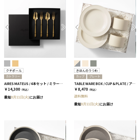
クチポール
きほんのうつわ
カトラリー
カップ
プレート
AIRES MATEUS / 4本セット / ミラーゴールド［クチポール］
TABLE WARE BOX / CUP＆PLATE / アイボリー［きほんのうつわ］
￥14,300
￥8,470
（税込）
（税込）
送料無料
最短
8月11日(火)
にお届け
最短
8月11日(火)
にお届け