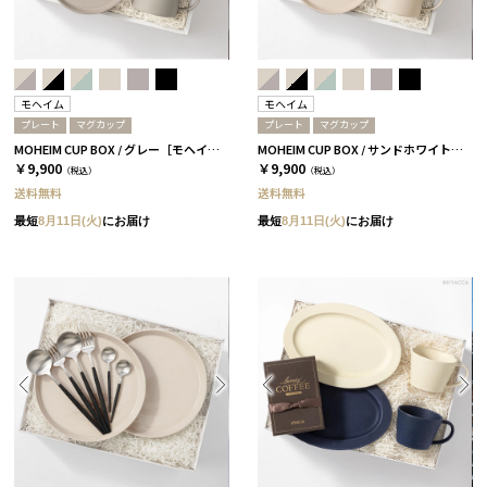
モヘイム
モヘイム
プレート
マグカップ
プレート
マグカップ
MOHEIM CUP BOX / グレー［モヘイム］
MOHEIM CUP BOX / サンドホワイト［モヘイム］
￥9,900
￥9,900
（税込）
（税込）
送料無料
送料無料
最短
8月11日(火)
にお届け
最短
8月11日(火)
にお届け