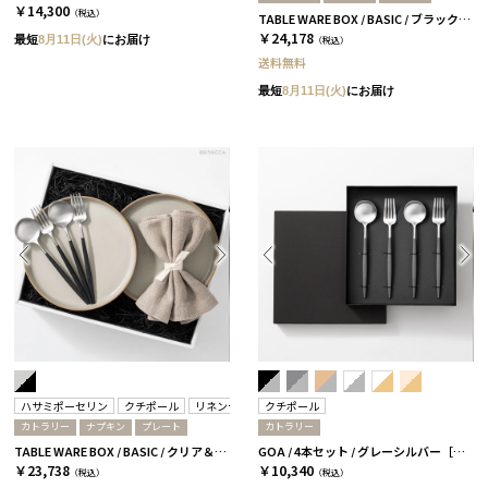
￥14,300
（税込）
TABLE WARE BOX / BASIC / ブラック＆ミラーシルバー
￥24,178
最短
8月11日(火)
にお届け
（税込）
送料無料
最短
8月11日(火)
にお届け
ハサミポーセリン
クチポール
リネンテイルズ
クチポール
カトラリー
ナプキン
プレート
カトラリー
TABLE WARE BOX / BASIC / クリア＆ブラックシルバー
GOA / 4本セット / グレーシルバー［クチポール］
￥23,738
￥10,340
（税込）
（税込）