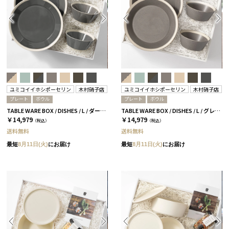
ユミコイイホシポーセリン
木村硝子店
ユミコイイホシポーセリン
木村硝子店
プレート
ボウル
プレート
ボウル
TABLE WARE BOX / DISHES / L / ダークグレー［イイホシユミコ×木村硝子店］
TABLE WARE BOX / DISHES / L / グレー［イイホシユミコ×木村硝子店］
￥14,979
￥14,979
（税込）
（税込）
送料無料
送料無料
最短
8月11日(火)
にお届け
最短
8月11日(火)
にお届け