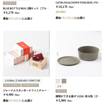
CATALOG＆CHOPSTICKS BOX / FORMAL / 全3種 椿
マグカップ
￥10,175
（税込）
BLUE BOTTLE MUG 2個セット［ブルーボトルコーヒー］
送料無料
￥5,170
（税込）
最短
8月11日(火)
にお届け
最短
8月11日(火)
にお届け
JOURNAL STANDARD FURNITURE
カードカタログ
カタログギフト
クド
ジャーナルスタンダードファニチャー / 椿
プレート
￥4,400
（税込）
調理ができる器 9° U150 / 茶大色［クド］
￥3,960
最短
8月19日(水)
にお届け
（税込）