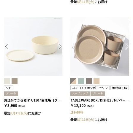
最短
8月11日(火)
にお届け
クド
ユミコイイホシポーセリン
木村硝子店
プレート
スープカップ
プレート
調理ができる器 9° U150 / 白無垢［クド］
TABLE WARE BOX / DISHES / M / ベージュ［イイホシユミコ×木村硝子店］
￥3,960
￥12,100
（税込）
（税込）
送料無料
最短
8月11日(火)
にお届け
最短
8月11日(火)
にお届け