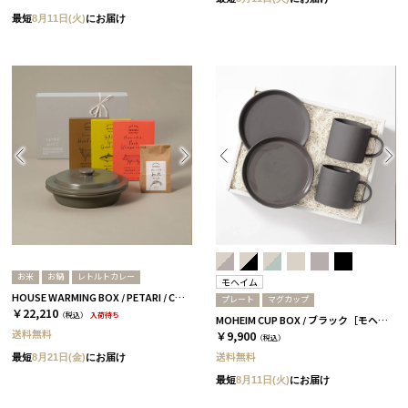
最短
8月11日(火)
にお届け
お米
お鍋
レトルトカレー
モヘイム
HOUSE WARMING BOX / PETARI / CURRY&RICE PETARI GRAY
プレート
マグカップ
￥22,210
（税込）
入荷待ち
MOHEIM CUP BOX / ブラック［モヘイム］
送料無料
￥9,900
（税込）
送料無料
最短
8月21日(金)
にお届け
最短
8月11日(火)
にお届け