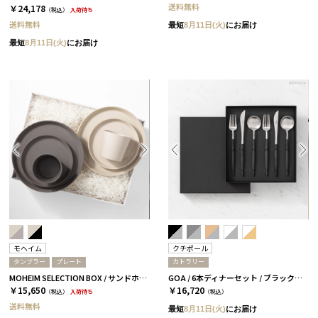
送料無料
￥24,178
（税込）
入荷待ち
送料無料
最短
8月11日(火)
にお届け
最短
8月11日(火)
にお届け
モヘイム
クチポール
タンブラー
プレート
カトラリー
MOHEIM SELECTION BOX / サンドホワイト＆ブラック
GOA / 6本ディナーセット / ブラックシルバー［クチポール］
￥15,650
￥16,720
（税込）
入荷待ち
（税込）
送料無料
最短
8月11日(火)
にお届け