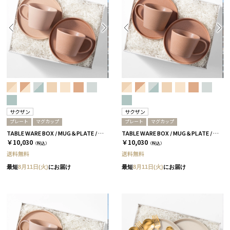
サクザン
サクザン
プレート
マグカップ
プレート
マグカップ
TABLE WARE BOX / MUG＆PLATE / テラコッタ＆コーラルベージュ［サクザン×HYACCA］
TABLE WARE BOX / MUG＆PLATE / テラコッタ［サクザン×HYACCA］
￥10,030
￥10,030
（税込）
（税込）
送料無料
送料無料
最短
8月11日(火)
にお届け
最短
8月11日(火)
にお届け