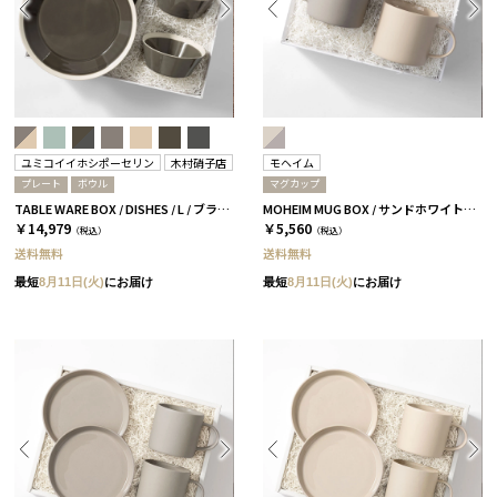
ユミコイイホシポーセリン
木村硝子店
モヘイム
プレート
ボウル
マグカップ
TABLE WARE BOX / DISHES / L / ブラウン［イイホシユミコ×木村硝子店］
MOHEIM MUG BOX / サンドホワイト＆グレー［モヘイム］
￥14,979
￥5,560
（税込）
（税込）
送料無料
送料無料
最短
8月11日(火)
にお届け
最短
8月11日(火)
にお届け