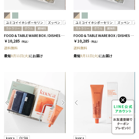
ユミコイイホシポーセリン
ズッペン
木村硝子店
ユミコイイホシポーセリン
ズッペン
木
カトラリー
ボウル
調味料
カトラリー
ボウル
調味料
FOOD＆TABLE WARE BOX / DISHES ボウル / グレー＆ベージュ
FOOD＆TABLE WARE BOX / DISHES ボウル / ピスタチオグリーン
￥10,285
￥10,285
（税込）
（税込）
送料無料
送料無料
最短
8月11日(火)
にお届け
最短
8月11日(火)
にお届け
kuoca
OLSIA
kuoca