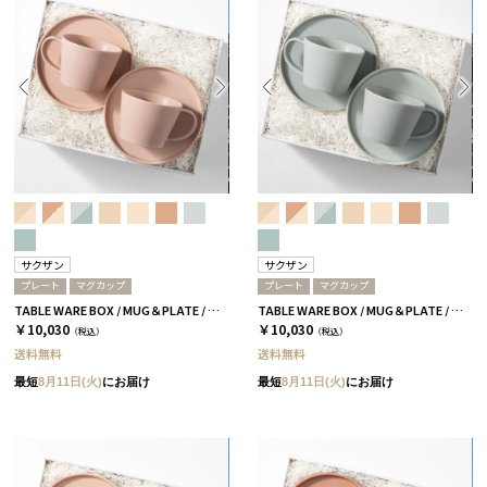
サクザン
サクザン
プレート
マグカップ
プレート
マグカップ
TABLE WARE BOX / MUG＆PLATE / コーラルベージュ［サクザン×HYACCA］
TABLE WARE BOX / MUG＆PLATE / スカイブルー［サクザン×HYACCA］
￥10,030
￥10,030
（税込）
（税込）
送料無料
送料無料
最短
8月11日(火)
にお届け
最短
8月11日(火)
にお届け