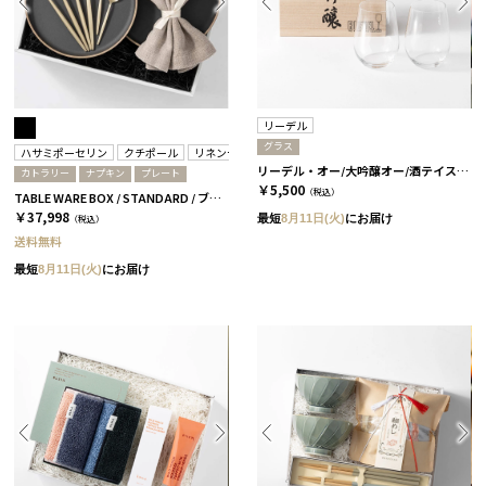
リーデル
グラス
ハサミポーセリン
クチポール
リネンテイルズ
リーデル・オー/大吟醸オー/酒テイスター ペア 木箱入り［リーデル］
カトラリー
ナプキン
プレート
￥5,500
（税込）
TABLE WARE BOX / STANDARD / ブラック
￥37,998
最短
8月11日(火)
にお届け
（税込）
送料無料
最短
8月11日(火)
にお届け