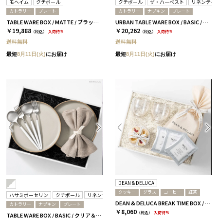
モヘイム
クチポール
クチポール
ザ・ハーベスト
リネンテイ
カトラリー
プレート
カトラリー
ナプキン
プレート
TABLE WARE BOX / MATTE / ブラック&ブラックシルバー
URBAN TABLE WARE BOX / BASIC / ホワイト＆ブラックシルバー
￥19,888
￥20,262
（税込）
入荷待ち
（税込）
入荷待ち
送料無料
送料無料
最短
8月11日(火)
にお届け
最短
8月11日(火)
にお届け
DEAN & DELUCA
クッキー
グラス
コーヒー
紅茶
ハサミポーセリン
クチポール
リネンテイルズ
DEAN & DELUCA BREAK TIME BOX / 全2種［ディーン＆デルーカ］ コーヒー
カトラリー
ナプキン
プレート
￥8,060
（税込）
入荷待ち
TABLE WARE BOX / BASIC / クリア＆ホワイトシルバー