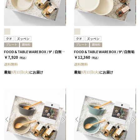
クド
ズッペン
クド
ズッペン
プレート
調味料
プレート
調味料
FOOD＆TABLE WARE BOX / 9° / 白無垢 / ズッペン
FOOD＆TABLE WARE BOX / 9°/ 白無垢
￥7,920
￥12,360
（税込）
（税込）
送料無料
送料無料
最短
8月11日(火)
にお届け
最短
8月11日(火)
にお届け