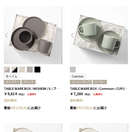
モヘイム
Common
タンブラー
プレート
コーヒーカップ
ソーサー
TABLE WARE BOX / MOHEIM / S / ブラック
TABLE WARE BOX / Common / CUP180ml&SAUCER / グレー［コモン］
￥9,614
￥7,260
（税込）
入荷待ち
（税込）
入荷待ち
送料無料
送料無料
最短
8月11日(火)
にお届け
最短
8月11日(火)
にお届け