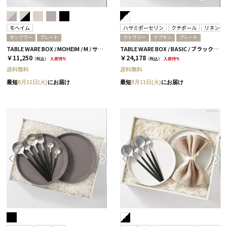
モヘイム
ハサミポーセリン
クチポール
リネンテ
タンブラー
プレート
カトラリー
ナプキン
プレート
TABLE WARE BOX / MOHEIM / M / サンドホワイト＆グレー
TABLE WARE BOX / BASIC / ブラック＆ホワイトシルバー
￥11,250
￥24,178
（税込）
入荷待ち
（税込）
入荷待ち
送料無料
送料無料
最短
8月11日(火)
にお届け
最短
8月11日(火)
にお届け