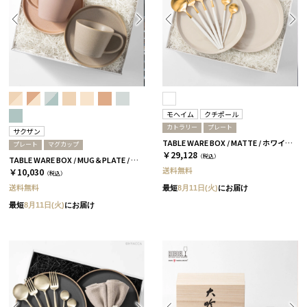
モヘイム
クチポール
カトラリー
プレート
サクザン
TABLE WARE BOX / MATTE / ホワイト&ホワイトゴールド
プレート
マグカップ
￥29,128
（税込）
TABLE WARE BOX / MUG＆PLATE / グレージュ＆コーラルベージュ［サクザン×HYACCA］
送料無料
￥10,030
（税込）
送料無料
最短
8月11日(火)
にお届け
最短
8月11日(火)
にお届け