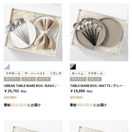
クチポール
ザ・ハーベスト
リネンテイルズ
モヘイム
クチポール
カトラリー
ナプキン
プレート
カトラリー
プレート
URBAN TABLE WARE BOX / BASIC / ホワイト＆ミラーシルバー
TABLE WARE BOX / MATTE / グレー&ブラックシルバー
￥20,702
￥19,888
（税込）
（税込）
送料無料
送料無料
最短
8月11日(火)
にお届け
最短
8月11日(火)
にお届け