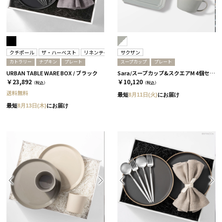
クチポール
ザ・ハーベスト
リネンテイルズ
サクザン
カトラリー
ナプキン
プレート
スープカップ
プレート
URBAN TABLE WARE BOX / ブラック
Sara/スープカップ&スクエアM 4個セット/グレー＆ホワイト［サクザン］
￥23,892
￥10,120
（税込）
（税込）
送料無料
最短
8月11日(火)
にお届け
最短
8月13日(木)
にお届け