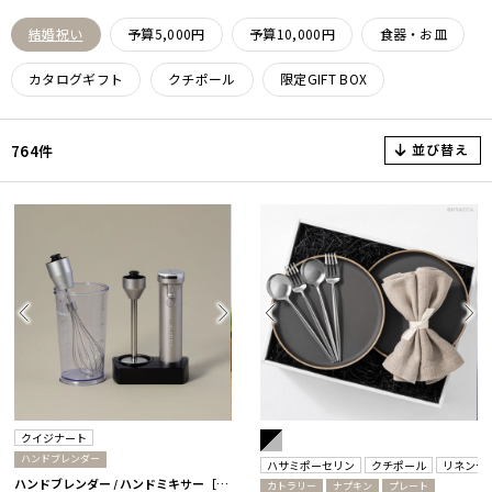
結婚祝い
予算5,000円
予算10,000円
食器・お皿
カタログギフト
クチポール
限定GIFT BOX
並び替え
764件
クイジナート
ハンドブレンダー
ハサミポーセリン
クチポール
リネンテ
ハンドブレンダー / ハンドミキサー［クイジナート］
カトラリー
ナプキン
プレート