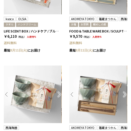
kuoca
OLSIA
AKOMEYA TOKYO
箸蔵まつかん
西海陶
タオル
ハンドクリーム
お箸
お茶碗
鯛めしの素
LIFE SCENT BOX / ハンドケア / ブルー＆ピンク
FOOD＆TABLE WARE BOX / SCULPTURE / 鯛めし+箸 / 浜色＆雲色
￥6,110
￥9,570
（税込）
入荷待ち
（税込）
入荷待ち
送料無料
送料無料
最短
8月11日(火)
にお届け
最短
8月11日(火)
にお届け
西海陶器
AKOMEYA TOKYO
箸蔵まつかん
西海陶