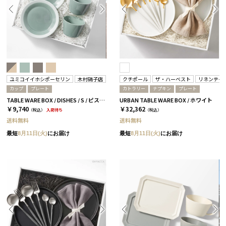
ユミコイイホシポーセリン
木村硝子店
クチポール
ザ・ハーベスト
リネンテイ
カップ
プレート
カトラリー
ナプキン
プレート
TABLE WARE BOX / DISHES / S / ピスタチオグリーン［イイホシユミコ×木村硝子店］
URBAN TABLE WARE BOX / ホワイト
￥9,740
￥32,362
（税込）
入荷待ち
（税込）
送料無料
送料無料
最短
8月11日(火)
にお届け
最短
8月11日(火)
にお届け