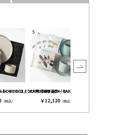
ベージュ［イイホシユミコ×木村硝子店］
］
TE＆BOWL BOX / クリア［ハサミポーセリン］
CAFE TIME BOX / SAKUZAN × ONIBUS COFFEE
TABLE WARE BOX / S
0
￥12,120
￥12,100
（税込）
（税込）
（税込）