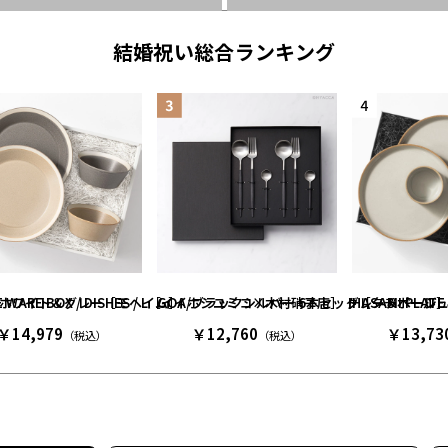
結婚祝い総合ランキング
サンドホワイト＆グレー［モヘイム］
LE WARE BOX / DISHES / L［イイホシユミコ×木村硝子店］ グレー＆
GOA/ブラックシルバー 6本セット［クチポール
HASAMI PLA
￥14,979
￥12,760
￥13,73
（税込）
（税込）