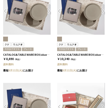
クド
ウルアオ
クド
ウルアオ
カタログギフト
プレート
カタログギフト
プレート
CATALOG&TABLE WARE BOX/uluao/9°/茶大色/全5種 フロレンツィア
CATALOG&TABLE WARE BOX/uluao/9°/茶大色/全5種 バジーリア
￥8,690
￥10,340
（税込）
（税込）
送料無料
送料無料
最短
8月11日(火)
にお届け
最短
8月11日(火)
にお届け