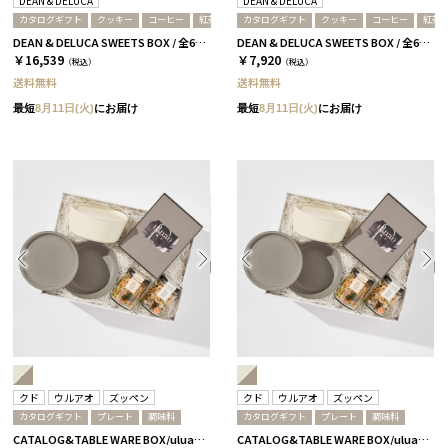
DEAN & DELUCA
DEAN & DELUCA
カタログギフト
クッキー
コーヒー
紅茶
カタログギフト
クッキー
コーヒー
紅茶
DEAN & DELUCA SWEETS BOX / 全6種［ディーン&デルーカ］ コーヒー / プラチナ
DEAN & DELUCA SWEETS BOX / 全6種［ディーン&デルーカ］ 紅茶 / チャコール
￥16,539
￥7,920
（税込）
（税込）
送料無料
送料無料
最短
8月11日(火)
にお届け
最短
8月11日(火)
にお届け
クド
ウルアオ
ズッペン
クド
ウルアオ
ズッペン
カタログギフト
プレート
調味料
カタログギフト
プレート
調味料
CATALOG&TABLE WARE BOX/uluao/9°/白無垢&茶大色/全5種 バジーリア
CATALOG&TABLE WARE BOX/uluao/9°/白無垢&茶大色/全5種 イヴェット