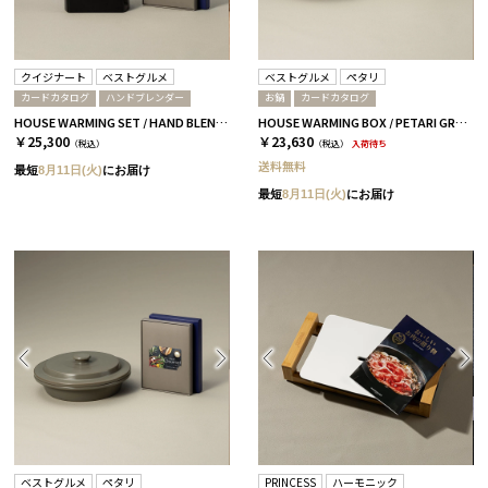
クイジナート
ベストグルメ
ベストグルメ
ペタリ
カードカタログ
ハンドブレンダー
お鍋
カードカタログ
HOUSE WARMING SET / HAND BLENDER / CATALOG セルヴァンテス
HOUSE WARMING BOX / PETARI GRAY / CATALOG ヴィユメン
￥25,300
￥23,630
（税込）
（税込）
入荷待ち
送料無料
最短
8月11日(火)
にお届け
最短
8月11日(火)
にお届け
ベストグルメ
ペタリ
PRINCESS
ハーモニック