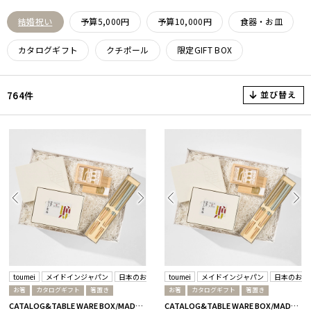
結婚祝い
予算5,000円
予算10,000円
食器・お皿
カタログギフト
クチポール
限定GIFT BOX
並び替え
764件
toumei
メイドインジャパン
日本のおいしい食べ物
toumei
メイドインジャパン
日本のおい
お箸
カタログギフト
箸置き
お箸
カタログギフト
箸置き
CATALOG&TABLE WARE BOX/MADE IN JAPAN/浜色&雲色/ C MJ08＋蓮
CATALOG&TABLE WARE BOX/MADE IN JAPAN/浜色&雲色/ C MJ10＋藍