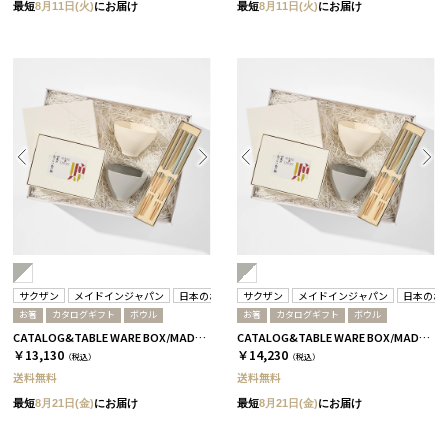
最短
8月11日(火)
にお届け
最短
8月11日(火)
にお届け
サクザン
メイドインジャパン
日本のおいしい食べ物
サクザン
箸蔵まつかん
メイドインジャパン
日本のお
お箸
カタログギフト
ボウル
お箸
カタログギフト
ボウル
CATALOG&TABLE WARE BOX/MADE IN JAPAN/グレー＆ホワイト/浜色＆雲色/ C MJ06＋橙
CATALOG&TABLE WARE BOX/MADE IN JAPAN/グレー＆ホワイト/浜色＆雲色/ C MJ08＋蓮
￥13,130
￥14,230
（税込）
（税込）
送料無料
送料無料
最短
8月21日(金)
にお届け
最短
8月21日(金)
にお届け