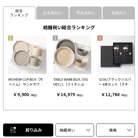
総合
女友達向け
男友達向け
親族向け
ランキング
結婚祝い総合ランキング
MOHEIM CUP BOX［モ
TABLE WARE BOX / DIS
GOA/ブラックシルバ
ヘイム］ サンドホワイ
HES / L［イイホシユミ
ー 6本セット［クチポ
ト＆グレー［モヘイ
コ×木村硝子店］ グレ
ール］
￥9,900
￥14,979
￥12,760
ム］
ー＆ベージュ［イイホ
（税込）
（税込）
（税込）
シユミコ×木村硝子
店］
絞り込み
結婚祝い
価格