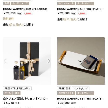
お鍋
カードカタログ
カタログギフト
ホットプレート
HOUSE WARMING BOX / PETARI GRAY / CATALOG セルヴァンテス
HOUSE WARMING SET / HOTPLATE-mini & FOOD CATALOG HMK
￥28,030
￥28,600
（税込）
入荷待ち
（税込）
入荷待ち
送料無料
最短
8月11日(火)
にお届け
最短
8月11日(火)
にお届け
FRESH TRUFFLE JAPAN
PRINCESS
ベストグルメ
オイル
醤油
カタログギフト
ホットプレート
白トリュフ醤油とトリュフオイルのセット［FRESH TRUFFLE JAPAN］
HOUSE WARMING SET / HOTPLATE & CATALOG ヴィユメン
￥5,778
￥30,800
（税込）
（税込）