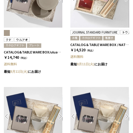
JOURNAL STANDARD FURNITURE
トウメ
お箸
カタログギフト
箸置き
クド
ウルアオ
CATALOG＆TABLE WARE BOX / NATURAL / 浜色＆雲色 / 桜
カタログギフト
プレート
￥14,520
（税込）
CATALOG&TABLE WARE BOX/uluao/9°/茶大色/全5種 ザグーアン
送料無料
￥14,740
（税込）
送料無料
最短
8月11日(火)
にお届け
最短
8月11日(火)
にお届け