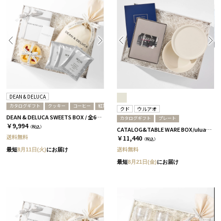
DEAN & DELUCA
カタログギフト
クッキー
コーヒー
紅茶
クド
ウルアオ
DEAN & DELUCA SWEETS BOX / 全6種［ディーン&デルーカ］ 紅茶 / ホワイト
カタログギフト
プレート
￥9,994
（税込）
CATALOG&TABLE WARE BOX/uluao/9°/白無垢/全5種 イヴェット
送料無料
￥11,440
（税込）
送料無料
最短
8月11日(火)
にお届け
最短
8月21日(金)
にお届け