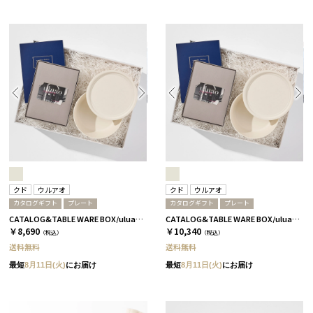
クド
ウルアオ
クド
ウルアオ
カタログギフト
プレート
カタログギフト
プレート
CATALOG&TABLE WARE BOX/uluao/9°/白無垢/全5種 フロレンツィア
CATALOG&TABLE WARE BOX/uluao/9°/白無垢/全5種 バジーリア
￥8,690
￥10,340
（税込）
（税込）
送料無料
送料無料
最短
8月11日(火)
にお届け
最短
8月11日(火)
にお届け