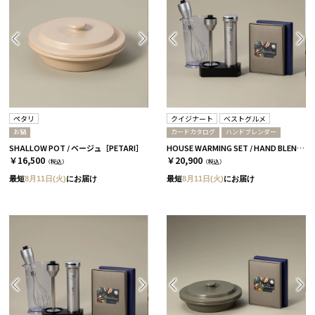
ペタリ
クイジナート
ベストグルメ
お鍋
カードカタログ
ハンドブレンダー
SHALLOW POT / ベージュ［PETARI］
HOUSE WARMING SET / HAND BLENDER / CATALOG ヴィユメン
￥16,500
￥20,900
（税込）
（税込）
最短
8月11日(火)
にお届け
最短
8月11日(火)
にお届け