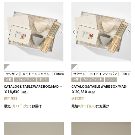
サクザン
メイドインジャパン
日本のおいしい食べ物
サクザン
箸蔵まつかん
メイドインジャパン
日本のお
お箸
カタログギフト
ボウル
お箸
カタログギフト
ボウル
CATALOG&TABLE WARE BOX/MADE IN JAPAN/グレー＆ホワイト/浜色＆雲色/ C MJ14＋逢
CATALOG&TABLE WARE BOX/MADE IN JAPAN/グレー＆ホワイト/浜色＆雲色/ C MJ16＋茜
￥18,630
￥20,830
（税込）
（税込）
送料無料
送料無料
最短
8月11日(火)
にお届け
最短
8月11日(火)
にお届け