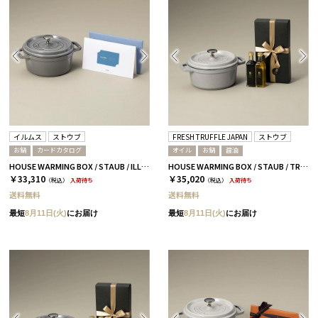
イルムス
ストウブ
FRESH TRUFFLE JAPAN
ストウブ
お鍋
カードカタログ
オイル
お鍋
醤油
HOUSE WARMING BOX / STAUB / ILLUMS ストロイエ-C GRAY
HOUSE WARMING BOX / STAUB / TRUFFLE OIL WHITE
￥33,310
￥35,020
（税込）
入荷待ち
（税込）
入荷待ち
送料無料
送料無料
最短
8月11日(火)
にお届け
最短
8月11日(火)
にお届け