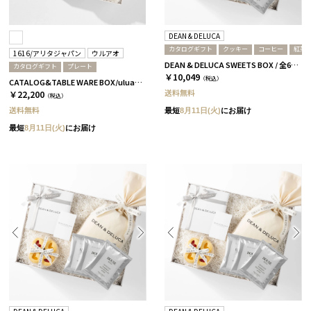
DEAN & DELUCA
カタログギフト
クッキー
コーヒー
紅茶
1616/アリタジャパン
ウルアオ
DEAN & DELUCA SWEETS BOX / 全6種［ディーン&デルーカ］ コーヒー / ホワイト
カタログギフト
プレート
￥10,049
（税込）
CATALOG&TABLE WARE BOX/uluao/パレスプレート160&220 4枚セット/全5種 ザグーアン
送料無料
￥22,200
（税込）
送料無料
最短
8月11日(火)
にお届け
最短
8月11日(火)
にお届け