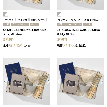
サクザン
ウルアオ
箸蔵まつかん
サクザン
ウルアオ
箸蔵まつかん
お箸
カタログギフト
ボウル
お箸
カタログギフト
ボウル
CATALOG&TABLE WARE BOX/uluao/グレー＆ホワイト/浜色＆雲色/ フロレンツィア
CATALOG&TABLE WARE BOX/uluao/グレー＆ホワイト/浜色＆雲色/ バジーリア
￥12,580
￥14,230
（税込）
（税込）
送料無料
送料無料
最短
8月11日(火)
にお届け
最短
8月11日(火)
にお届け