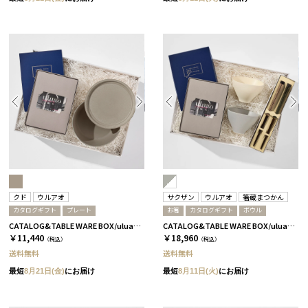
クド
ウルアオ
サクザン
ウルアオ
箸蔵まつかん
カタログギフト
プレート
お箸
カタログギフト
ボウル
CATALOG&TABLE WARE BOX/uluao/9°/茶大色/全5種 イヴェット
CATALOG&TABLE WARE BOX/uluao/グレー＆ホワイト/ 浅葱＆桜 ザグーアン
￥11,440
￥18,960
（税込）
（税込）
送料無料
送料無料
最短
8月21日(金)
にお届け
最短
8月11日(火)
にお届け