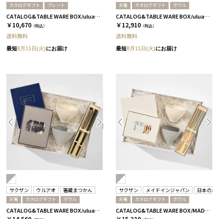
カタログギフト
プレート
お箸
カタログギフト
ボウル
CATALOG&TABLE WARE BOX/uluao/パレスプレート160 2枚セット/全5種 バジーリア
CATALOG&TABLE WARE BOX/uluao/グレー＆ホワイト/ 浅葱＆桜 フロレンツィア
￥10,670
￥12,910
（税込）
（税込）
送料無料
送料無料
最短
8月11日(火)
にお届け
最短
8月11日(火)
にお届け
サクザン
ウルアオ
箸蔵まつかん
サクザン
メイドインジャパン
日本のお
お箸
カタログギフト
ボウル
お箸
カタログギフト
ボウル
CATALOG&TABLE WARE BOX/uluao/グレー＆ホワイト/ 浅葱＆桜 バジーリア
CATALOG&TABLE WARE BOX/MADE IN JAPAN/グレー＆ホワイト/浜色＆雲色/ C MJ10＋藍
￥14,560
￥15,330