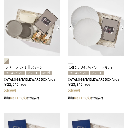
クド
ウルアオ
ズッペン
1616/アリタジャパン
ウルアオ
カタログギフト
プレート
調味料
カタログギフト
プレート
CATALOG&TABLE WARE BOX/uluao/9°/白無垢&茶大色/全5種 ザグーアン
CATALOG&TABLE WARE BOX/uluao/パレスプレート220 2枚セット/全5種 バジーリア
￥22,040
￥13,840
（税込）
（税込）
送料無料
送料無料
最短
8月11日(火)
にお届け
最短
8月11日(火)
にお届け