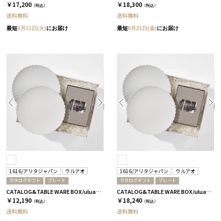
￥17,200
￥18,300
（税込）
（税込）
送料無料
送料無料
最短
8月11日(火)
にお届け
最短
8月21日(金)
にお届け
1616/アリタジャパン
ウルアオ
1616/アリタジャパン
ウルアオ
カタログギフト
プレート
カタログギフト
プレート
CATALOG&TABLE WARE BOX/uluao/パレスプレート220 2枚セット/全5種 フロレンツィア
CATALOG&TABLE WARE BOX/uluao/パレスプレート220 2枚セット/全5種 ザグーアン
￥12,190
￥18,240
（税込）
（税込）
送料無料
送料無料