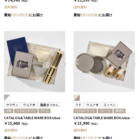
（税込）
（税込）
送料無料
送料無料
最短
8月11日(火)
にお届け
最短
8月21日(金)
にお届け
サクザン
ウルアオ
箸蔵まつかん
クド
ウルアオ
ズッペン
お箸
カタログギフト
ボウル
カタログギフト
プレート
調味料
CATALOG&TABLE WARE BOX/uluao/グレー＆ホワイト/ 浅葱＆桜 イヴェット
CATALOG&TABLE WARE BOX/uluao/9°/白無垢&茶大色/全5種 フロレンツィア
￥15,660
￥15,990
（税込）
（税込）
送料無料
送料無料
最短
8月21日(金)
にお届け
最短
8月11日(火)
にお届け