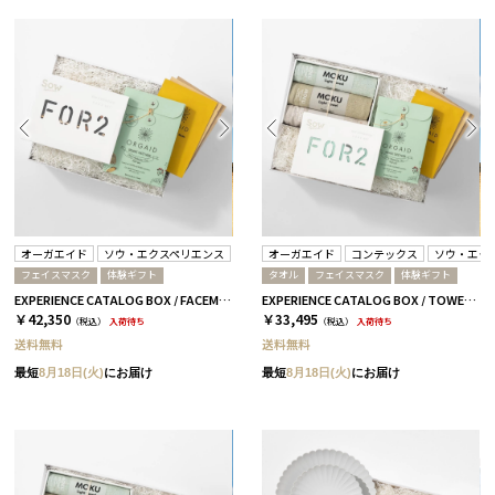
オーガエイド
ソウ・エクスペリエンス
オーガエイド
コンテックス
ソウ・エク
フェイスマスク
体験ギフト
タオル
フェイスマスク
体験ギフト
EXPERIENCE CATALOG BOX / FACEMASK / 全3種 BROWN
EXPERIENCE CATALOG BOX / TOWEL & FACEMASK / 全3種 RED
￥42,350
￥33,495
（税込）
入荷待ち
（税込）
入荷待ち
送料無料
送料無料
最短
8月18日(火)
にお届け
最短
8月18日(火)
にお届け