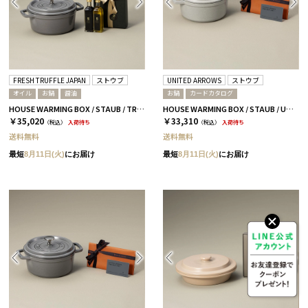
FRESH TRUFFLE JAPAN
ストウブ
UNITED ARROWS
ストウブ
オイル
お鍋
醤油
お鍋
カードカタログ
HOUSE WARMING BOX / STAUB / TRUFFLE OIL GRAY
HOUSE WARMING BOX / STAUB / UNITED ARROWS TPコース WHITE
￥35,020
￥33,310
（税込）
入荷待ち
（税込）
入荷待ち
送料無料
送料無料
最短
8月11日(火)
にお届け
最短
8月11日(火)
にお届け