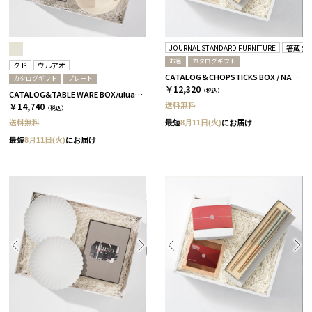
JOURNAL STANDARD FURNITURE
箸蔵ま
お箸
カタログギフト
クド
ウルアオ
CATALOG＆CHOPSTICKS BOX / NATURAL / 浜色＆雲色 / 桜
カタログギフト
プレート
￥12,320
（税込）
CATALOG&TABLE WARE BOX/uluao/9°/白無垢/全5種 ザグーアン
送料無料
￥14,740
（税込）
送料無料
最短
8月11日(火)
にお届け
最短
8月11日(火)
にお届け