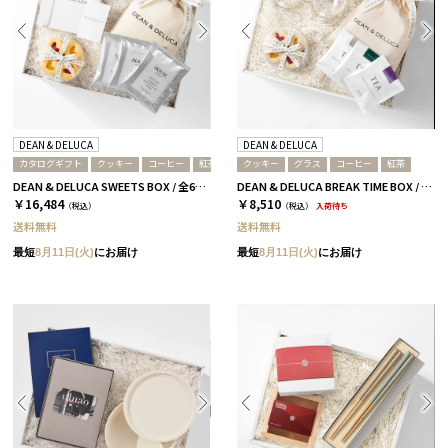
DEAN & DELUCA
DEAN & DELUCA
カタログギフト
クッキー
コーヒー
紅茶
クッキー
グラス
コーヒー
紅茶
DEAN & DELUCA SWEETS BOX / 全6種［ディーン&デルーカ］ 紅茶 / プラチナ
DEAN & DELUCA BREAK TIME BOX / 全2種［ディーン＆デルーカ］ 紅茶
￥16,484
￥8,510
（税込）
（税込）
入荷待ち
送料無料
送料無料
最短
8月11日(火)
にお届け
最短
8月11日(火)
にお届け