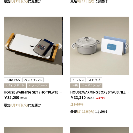
最短
8月11日(火)
にお届け
最短
8月11日(火)
にお届け
PRINCESS
ベストグルメ
イルムス
ストウブ
カタログギフト
ホットプレート
お鍋
カードカタログ
HOUSE WARMING SET / HOTPLATE & CATALOG セルヴァンテス
HOUSE WARMING BOX / STAUB / ILLUMS ストロイエ-C WHITE
￥35,200
￥33,310
（税込）
（税込）
入荷待ち
送料無料
最短
8月11日(火)
にお届け
最短
8月11日(火)
にお届け