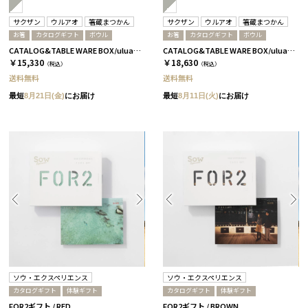
サクザン
ウルアオ
箸蔵まつかん
サクザン
ウルアオ
箸蔵まつかん
お箸
カタログギフト
ボウル
お箸
カタログギフト
ボウル
CATALOG&TABLE WARE BOX/uluao/グレー＆ホワイト/浜色＆雲色/ イヴェット
CATALOG&TABLE WARE BOX/uluao/グレー＆ホワイト/浜色＆雲色/ ザグーアン
￥15,330
￥18,630
（税込）
（税込）
送料無料
送料無料
最短
8月21日(金)
にお届け
最短
8月11日(火)
にお届け
ソウ・エクスペリエンス
ソウ・エクスペリエンス
カタログギフト
体験ギフト
カタログギフト
体験ギフト
FOR2ギフト / RED
FOR2ギフト / BROWN