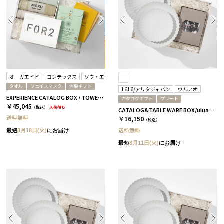
オーガエイド
コンテックス
ソウ・エクスペリエンス
タオル
フェイスマスク
体験ギフト
1616/アリタジャパン
ウルアオ
EXPERIENCE CATALOG BOX / TOWEL & FACEMASK / 全3種 BROWN
カタログギフト
プレート
￥45,045
（税込）
入荷待ち
CATALOG&TABLE WARE BOX/uluao/パレスプレート160&220 4枚セット/全5種 フロレンツィア
送料無料
￥16,150
（税込）
送料無料
最短
8月18日(火)
にお届け
最短
8月11日(火)
にお届け