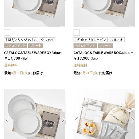
1616/アリタジャパン
ウルアオ
1616/アリタジャパン
ウルアオ
カタログギフト
プレート
カタログギフト
プレート
CATALOG&TABLE WARE BOX/uluao/パレスプレート160&220 4枚セット/全5種 バジーリア
CATALOG&TABLE WARE BOX/uluao/パレスプレート160&220 4枚セット/全5種 イヴェット
￥17,800
￥18,900
（税込）
（税込）
送料無料
送料無料
最短
8月11日(火)
にお届け
最短
8月21日(金)
にお届け