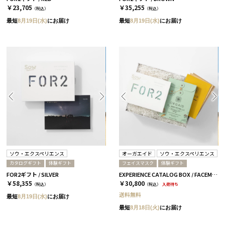
￥23,705
￥35,255
（税込）
（税込）
最短
8月19日(水)
にお届け
最短
8月19日(水)
にお届け
ソウ・エクスペリエンス
オーガエイド
ソウ・エクスペリエンス
カタログギフト
体験ギフト
フェイスマスク
体験ギフト
FOR2ギフト / SILVER
EXPERIENCE CATALOG BOX / FACEMASK / 全3種 RED
￥58,355
￥30,800
（税込）
（税込）
入荷待ち
送料無料
最短
8月19日(水)
にお届け
最短
8月18日(火)
にお届け