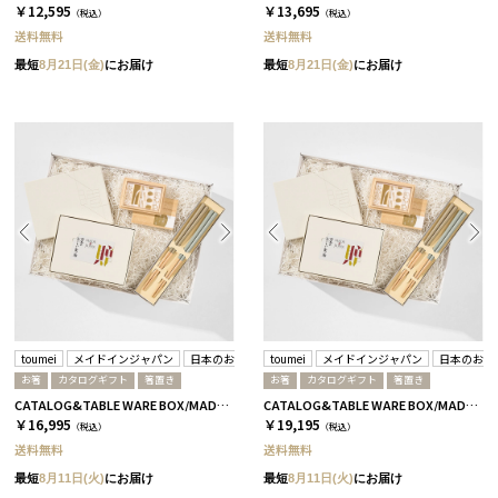
￥12,595
￥13,695
（税込）
（税込）
送料無料
送料無料
最短
8月21日(金)
にお届け
最短
8月21日(金)
にお届け
toumei
メイドインジャパン
日本のおいしい食べ物
toumei
メイドインジャパン
日本のおい
お箸
カタログギフト
箸置き
お箸
カタログギフト
箸置き
CATALOG&TABLE WARE BOX/MADE IN JAPAN/浜色&雲色/ C MJ14＋逢
CATALOG&TABLE WARE BOX/MADE IN JAPAN/浜色&雲色/ C MJ16＋茜
￥16,995
￥19,195
（税込）
（税込）
送料無料
送料無料
最短
8月11日(火)
にお届け
最短
8月11日(火)
にお届け