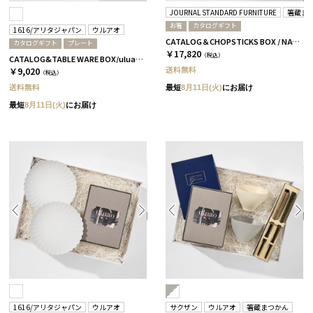
JOURNAL STANDARD FURNITURE
箸蔵ま
お箸
カタログギフト
1616/アリタジャパン
ウルアオ
CATALOG＆CHOPSTICKS BOX / NATURAL / 浜色＆雲色 / 蘭
カタログギフト
プレート
￥17,820
（税込）
CATALOG&TABLE WARE BOX/uluao/パレスプレート160 2枚セット/全5種 フロレンツィア
送料無料
￥9,020
（税込）
送料無料
最短
8月11日(火)
にお届け
最短
8月11日(火)
にお届け
1616/アリタジャパン
ウルアオ
サクザン
ウルアオ
箸蔵まつかん