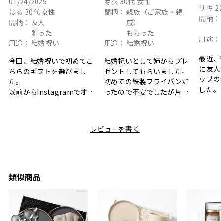
01/24/2025
芽衣
30代
女性
サキ
2
はる
30代
女性
間柄：
親族（ご家族・親
間柄：
間柄：
友人
戚）
贈った
もらった
用途：
用途：
結婚祝い
用途：
結婚祝い
最近、
今回、結婚祝いで初めてこ
結婚祝いとして姉からプレ
に友人
ちらのギフトを選びまし
ゼントしてもらいました。
ップの
た。
初めての鉄製フライパンだ
した。
以前からInstagramでオシ
ったので不安でしたが片手
ボック
ャレなギフトセットだなと
で操作できて使い勝手が良
て、カ
目にしており、先日入籍し
く、調理後にそのままお皿
しい説
た友人にぴったりなカラー
として食卓に出せるのも便
レビューを書く
も親切
と大好きなカレーのセット
利です。洗い物も減って一
夫婦ふ
があったのでこちら購入さ
石二鳥です笑
ークが
せていただきました。
メッセージカードで姉から
休憩時
友人に送った際、ご夫婦ど
のメッセージに少しうるっ
のが楽
ちらも大変気に入ったと写
ときてしまいました。姉の
類似商品
セット
真付きで喜びの連絡をもら
センスが光るプレゼント
ヒーも
った時は、HYACCAギフト
で、いい思い出になりまし
す。
を選んでよかったし他の友
た。
人にもお勧めしたいと感じ