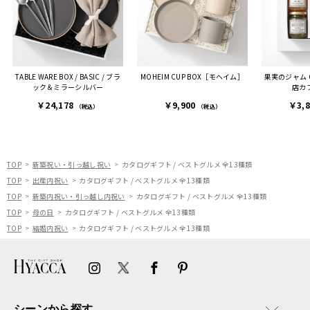
ました。
また、こちら不注意でメー
ルアドレスを誤って入力し
登録してログインできなく
TABLE WARE BOX / BASIC / ブラ
MOHEIM CUP BOX［モヘイム］
果実のジャム
困った際にも、迅速に回答
ック＆ミラーシルバー
店カ
連絡があり大変助かりまし
￥24,178
￥9,900
￥3,
た。
（税込）
（税込）
ありがとうございます。
またぜひ利用させていただ
ければと思います。
TOP
新築祝い・引っ越し祝い
カタログギフト / ベストグルメ 全13種類
TOP
出産内祝い
カタログギフト / ベストグルメ 全13種類
TOP
新築内祝い・引っ越し内祝い
カタログギフト / ベストグルメ 全13種類
TOP
母の日
カタログギフト / ベストグルメ 全13種類
TOP
結婚内祝い
カタログギフト / ベストグルメ 全13種類
シーンから探す