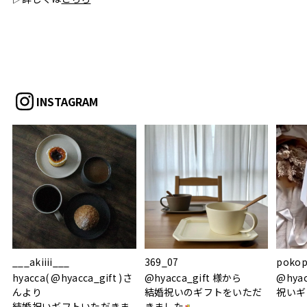
INSTAGRAM
___akiiii___
369_07
pokop
hyacca( @hyacca_gift )さ
@hyacca_gift 様から
@hya
んより
結婚祝いのギフトをいただ
祝いギ
結婚祝いギフトいただきま
きました