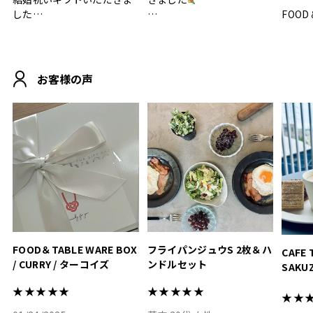
した
FOOD
.
シンプルで朝のパンタイム
/ 9°/
MOHEIM CUP BOX / サンド
にぴったり
ホワイト＆ブラック
柔らかい手触りで使い心地
白無垢
.
も◎
に入り
お客様の声
おうちカフェもお洒落にな
って嬉しい𖠚 ⡱
素敵なギフトを
真っ白
.
ありがとうございました
いいの
#hyacca #結婚祝い
#hyacca #結婚祝い
#結婚祝
#お祝い #プレゼント
淡色女
結婚祝
色イン
FOOD＆TABLE WARE BOX
フライパンジュウS 2枚＆ハ
CAFE 
/ CURRY / ターコイズ
ンドルセット
SAKU
ト
★★★★★
★★★★★
★★