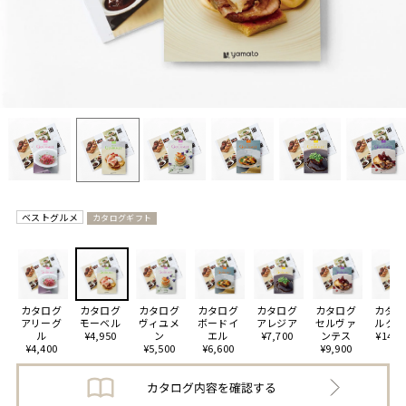
ベストグルメ
カタログギフト
カタログ
カタログ
カタログ
カタログ
カタログ
カタログ
カタロ
アリーグ
モーベル
ヴィユメ
ボードイ
アレジア
セルヴァ
ルクー
ル
¥4,950
ン
エル
¥7,700
ンテス
¥14,3
¥4,400
¥5,500
¥6,600
¥9,900