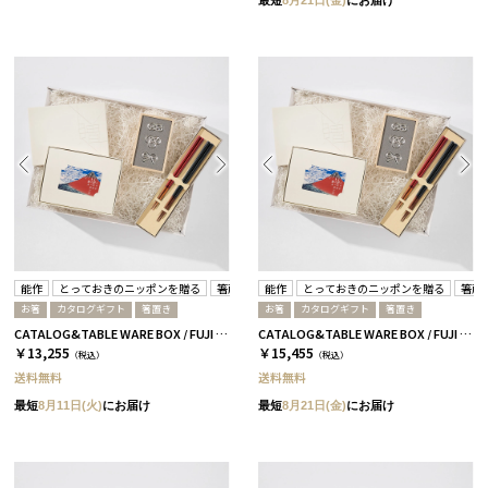
最短
8月21日(金)
にお届け
能作
とっておきのニッポンを贈る
箸蔵まつかん
能作
とっておきのニッポンを贈る
箸蔵
お箸
カタログギフト
箸置き
お箸
カタログギフト
箸置き
CATALOG&TABLE WARE BOX / FUJI / 紅白 / 全5種 栄-C
CATALOG&TABLE WARE BOX / FUJI / 紅白 / 全5種 詩-C
￥13,255
￥15,455
（税込）
（税込）
送料無料
送料無料
最短
8月11日(火)
にお届け
最短
8月21日(金)
にお届け