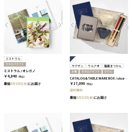
ミストラル
カタログギフト
サクザン
ウルアオ
箸蔵まつかん
ミストラル / オレガノ
お箸
カタログギフト
ボウル
￥4,840
（税込）
CATALOG&TABLE WARE BOX / uluao / ネイビー&ホワイト / 全5種 イヴェット
￥17,090
最短
8月19日(水)
にお届け
（税込）
送料無料
最短
8月21日(金)
にお届け