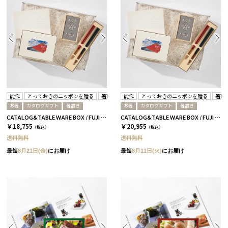
能作
とっておきのニッポンを贈る
箸蔵まつかん
能作
とっておきのニッポンを贈る
箸蔵
お箸
カタログギフト
箸置き
お箸
カタログギフト
箸置き
CATALOG&TABLE WARE BOX / FUJI / 紅白 / 全5種 伝-C
CATALOG&TABLE WARE BOX / FUJI / 紅白 / 全5種 維-C
￥18,755
￥20,955
（税込）
（税込）
送料無料
送料無料
最短
8月21日(金)
にお届け
最短
8月11日(火)
にお届け