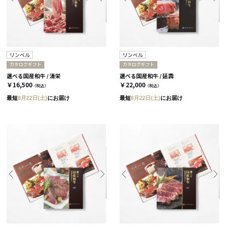
リンベル
リンベル
カタログギフト
カタログギフト
選べる国産和牛 / 清栄
選べる国産和牛 / 延壽
￥16,500
￥22,000
（税込）
（税込）
最短
8月22日(土)
にお届け
最短
8月22日(土)
にお届け