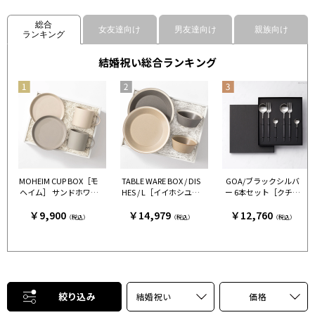
総合
女友達向け
男友達向け
親族向け
ランキング
結婚祝い総合ランキング
MOHEIM CUP BOX［モ
TABLE WARE BOX / DIS
GOA/ブラックシルバ
ヘイム］ サンドホワイ
HES / L［イイホシユミ
ー 6本セット［クチポ
ト＆グレー［モヘイ
コ×木村硝子店］ グレ
ール］
￥9,900
￥14,979
￥12,760
ム］
ー＆ベージュ［イイホ
（税込）
（税込）
（税込）
シユミコ×木村硝子
店］
絞り込み
結婚祝い
価格