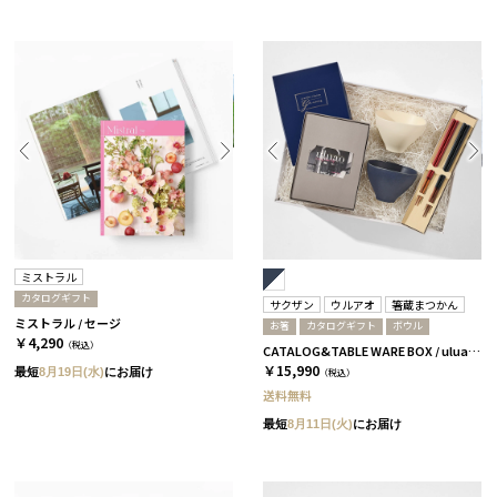
ミストラル
カタログギフト
サクザン
ウルアオ
箸蔵まつかん
ミストラル / セージ
お箸
カタログギフト
ボウル
￥4,290
（税込）
CATALOG&TABLE WARE BOX / uluao / ネイビー&ホワイト / 全5種 バジーリア
￥15,990
最短
8月19日(水)
にお届け
（税込）
送料無料
最短
8月11日(火)
にお届け