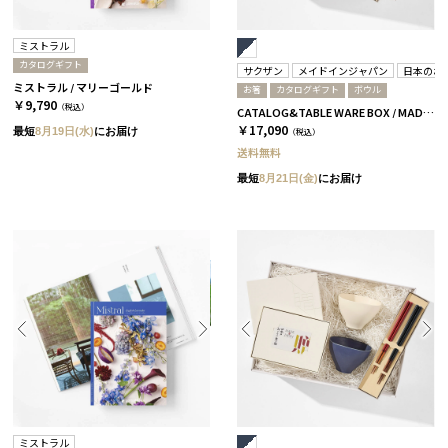
ミストラル
カタログギフト
サクザン
メイドインジャパン
日本のお
ミストラル / マリーゴールド
お箸
カタログギフト
ボウル
￥9,790
（税込）
CATALOG&TABLE WARE BOX / MADE IN JAPAN / ネイビー&ホワイト / 全5種 C MJ10＋藍
￥17,090
最短
8月19日(水)
にお届け
（税込）
送料無料
最短
8月21日(金)
にお届け
ミストラル