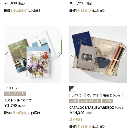
￥6,490
￥11,990
（税込）
（税込）
最短
8月11日(火)
にお届け
最短
8月11日(火)
にお届け
ミストラル
カタログギフト
サクザン
ウルアオ
箸蔵まつかん
ミストラル / マロウ
お箸
カタログギフト
ボウル
￥3,740
（税込）
CATALOG&TABLE WARE BOX / uluao / ネイビー&ホワイト / 全5種 フロレンツィア
￥14,340
最短
8月19日(水)
にお届け
（税込）
送料無料
最短
8月11日(火)
にお届け