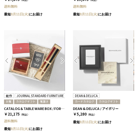
送料無料
送料無料
最短
8月11日(火)
にお届け
最短
8月11日(火)
にお届け
能作
JOURNAL STANDARD FURNITURE
箸蔵まつかん
DEAN & DELUCA
お箸
カタログギフト
箸置き
カードカタログ
カタログギフト
CATALOG＆TABLE WARE BOX / FORMAL / 全3種 蘭
DEAN & DELUCA / アイボリー
￥21,175
￥5,280
（税込）
（税込）
送料無料
最短
8月11日(火)
にお届け
最短
8月11日(火)
にお届け