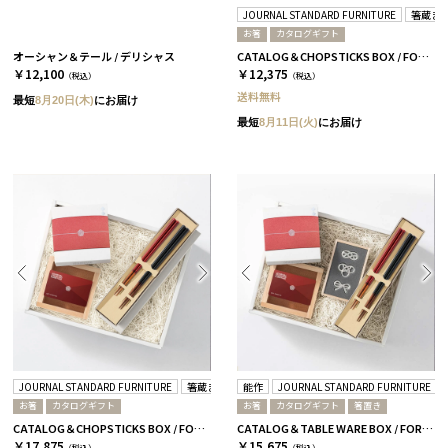
JOURNAL STANDARD FURNITURE
箸蔵ま
お箸
カタログギフト
オーシャン＆テール / デリシャス
CATALOG＆CHOPSTICKS BOX / FORMAL / 全3種 桜
￥12,100
￥12,375
（税込）
（税込）
送料無料
最短
8月20日(木)
にお届け
最短
8月11日(火)
にお届け
JOURNAL STANDARD FURNITURE
箸蔵まつかん
能作
JOURNAL STANDARD FURNITURE
お箸
カタログギフト
お箸
カタログギフト
箸置き
CATALOG＆CHOPSTICKS BOX / FORMAL / 全3種 蘭
CATALOG＆TABLE WARE BOX / FORMAL / 全3種 桜
￥17,875
￥15,675
（税込）
（税込）