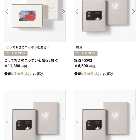
とっておきのニッポンを贈る
銘酒
カードカタログ
カードカタログ
とっておきのニッポンを贈る / 維-C
銘酒 / GS02
￥11,880
￥6,600
（税込）
（税込）
最短
8月19日(水)
にお届け
最短
8月19日(水)
にお届け