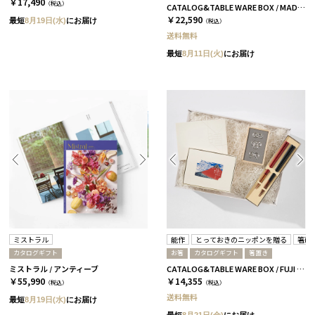
￥17,490
（税込）
CATALOG&TABLE WARE BOX / MADE IN JAPAN / ネイビー&ホワイト / 全5種 C MJ16＋茜
￥22,590
最短
8月19日(水)
にお届け
（税込）
送料無料
最短
8月11日(火)
にお届け
ミストラル
能作
とっておきのニッポンを贈る
箸蔵
カタログギフト
お箸
カタログギフト
箸置き
ミストラル / アンティーブ
CATALOG&TABLE WARE BOX / FUJI / 紅白 / 全5種 弥-C
￥55,990
￥14,355
（税込）
（税込）
送料無料
最短
8月19日(水)
にお届け