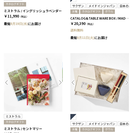
カタログギフト
サクザン
メイドインジャパン
日本のお
ミストラル / イングリッシュラベンダー
お箸
カタログギフト
ボウル
￥11,990
（税込）
CATALOG&TABLE WARE BOX / MADE IN JAPAN / ネイビー&ホワイト / 全5種 C MJ14＋逢
￥20,390
最短
8月19日(水)
にお届け
（税込）
送料無料
最短
8月11日(火)
にお届け
ミストラル
カタログギフト
サクザン
メイドインジャパン
日本のお
ミストラル / セントマリー
お箸
カタログギフト
ボウル