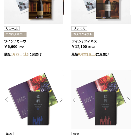
リンベル
リンベル
カタログギフト
カタログギフト
ワイン / カーヴ
ワイン / フィネス
￥6,600
￥12,100
（税込）
（税込）
最短
8月22日(土)
にお届け
最短
8月22日(土)
にお届け
銘酒
銘酒