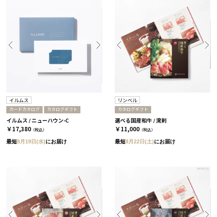
イルムス
リンベル
カードカタログ
カタログギフト
カタログギフト
イルムス / ニューハウン-C
選べる国産和牛 / 溌剌
￥17,380
￥11,000
（税込）
（税込）
最短
8月19日(水)
にお届け
最短
8月22日(土)
にお届け