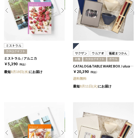
ミストラル
カタログギフト
サクザン
ウルアオ
箸蔵まつかん
ミストラル / アルニカ
お箸
カタログギフト
ボウル
￥5,390
（税込）
CATALOG&TABLE WARE BOX / uluao / ネイビー&ホワイト / 全5種 ザグーアン
￥20,390
最短
8月19日(水)
にお届け
（税込）
送料無料
最短
8月11日(火)
にお届け