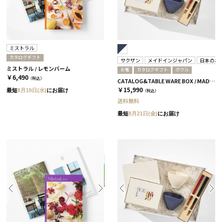
ミストラル
カタログギフト
サクザン
メイドインジャパン
日本のお
ミストラル / レモンバーム
お箸
カタログギフト
ボウル
￥6,490
（税込）
CATALOG&TABLE WARE BOX / MADE IN JAPAN / ネイビー&ホワイト / 全5種 C MJ08＋蓮
￥15,990
最短
8月19日(水)
にお届け
（税込）
送料無料
最短
8月21日(金)
にお届け