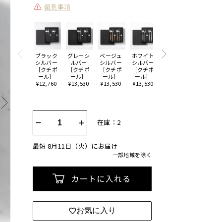
留意事項
ブラック
グレーシ
ベージュ
ホワイト
ホワイト
アイボリ
シルバー
ルバー
シルバー
シルバー
ゴールド
ーゴール
［クチポ
［クチポ
［クチポ
［クチポ
［クチポ
ド［クチ
ール］
ール］
ール］
ール］
ール］
ポール］
¥12,760
¥13,530
¥13,530
¥13,530
¥20,460
¥20,460
−
+
在庫：2
最短 8月11日（火）にお届け
一部地域を除く
カートに入れる
お気に入り