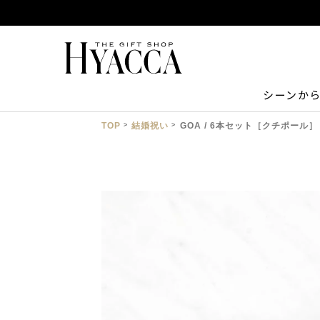
シーンか
TOP
結婚祝い
GOA / 6本セット［クチポール］