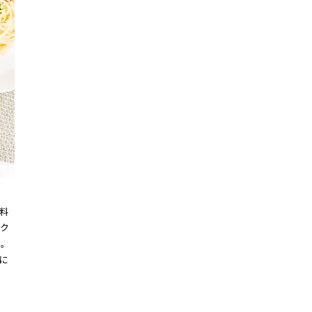
料
ク
す。
に