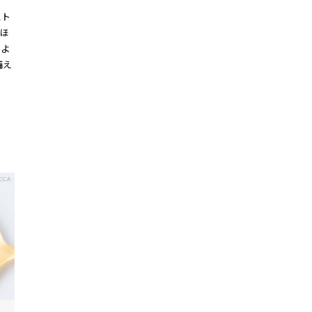
スト
ほ
のよ
備え