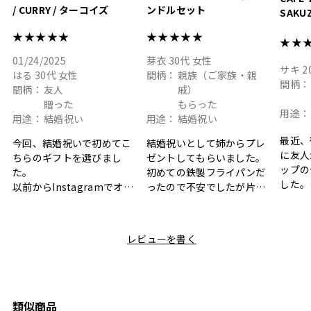
/ CURRY / ターコイズ
ンドルセット
SAKU
ト
★★★★★
★★★★★
★★
01/24/2025
芽衣
30代
女性
サキ
2
はる
30代
女性
間柄：
親族（ご家族・親
間柄：
間柄：
友人
戚）
贈った
もらった
用途：
用途：
結婚祝い
用途：
結婚祝い
最近、
今回、結婚祝いで初めてこ
結婚祝いとして姉からプレ
に友人
ちらのギフトを選びまし
ゼントしてもらいました。
ップの
た。
初めての鉄製フライパンだ
した。
以前からInstagramでオシ
ったので不安でしたが片手
ボック
ャレなギフトセットだなと
で操作できて使い勝手が良
て、カ
目にしており、先日入籍し
く、調理後にそのままお皿
しい説
た友人にぴったりなカラー
として食卓に出せるのも便
レビューを書く
も親切
と大好きなカレーのセット
利です。洗い物も減って一
夫婦ふ
があったのでこちら購入さ
石二鳥です笑
ークが
せていただきました。
メッセージカードで姉から
休憩時
友人に送った際、ご夫婦ど
のメッセージに少しうるっ
のが楽
ちらも大変気に入ったと写
ときてしまいました。姉の
類似商品