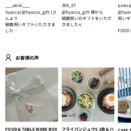
___akiiii___
369_07
pokop
hyacca( @hyacca_gift )さ
@hyacca_gift 様から
@hya
んより
結婚祝いのギフトをいただ
祝いギ
結婚祝いギフトいただきま
きました
した
FOOD
.
シンプルで朝のパンタイム
/ 9°/
MOHEIM CUP BOX / サンド
にぴったり
ホワイト＆ブラック
柔らかい手触りで使い心地
白無垢
.
も◎
に入り
お客様の声
おうちカフェもお洒落にな
って嬉しい𖠚 ⡱
素敵なギフトを
真っ白
.
ありがとうございました
いいの
#hyacca #結婚祝い
#hyacca #結婚祝い
#結婚祝
#お祝い #プレゼント
淡色女
結婚祝
色イン
FOOD＆TABLE WARE BOX
フライパンジュウS 2枚＆ハ
CAFE 