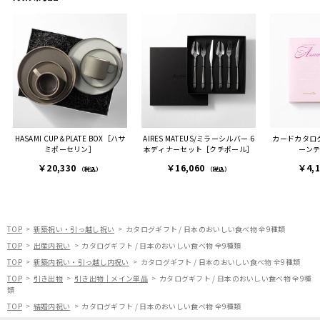
セット
真付きで喜びの連絡をもら
センスが光るプレゼント
ヒーも
った時は、HYACCAギフト
で、いい思い出になりまし
す。
を選んでよかったし他の友
た。
人にもお勧めしたいと感じ
ました。
また、こちら不注意でメー
ルアドレスを誤って入力し
登録してログインできなく
HASAMI CUP＆PLATE BOX［ハサ
AIRES MATEUS/ミラーシルバー 6
カードカタログ
困った際にも、迅速に回答
ミポーセリン］
本ディナーセット［クチポール］
ーンテ
連絡があり大変助かりまし
￥20,330
￥16,060
￥4,
た。
（税込）
（税込）
ありがとうございます。
またぜひ利用させていただ
ければと思います。
TOP
新築祝い・引っ越し祝い
カタログギフト / 日本のおいしい食べ物 全9種類
TOP
出産内祝い
カタログギフト / 日本のおいしい食べ物 全9種類
TOP
新築内祝い・引っ越し内祝い
カタログギフト / 日本のおいしい食べ物 全9種類
TOP
引き出物
引き出物｜メイン単品
カタログギフト / 日本のおいしい食べ物 全9種
類
TOP
結婚内祝い
カタログギフト / 日本のおいしい食べ物 全9種類